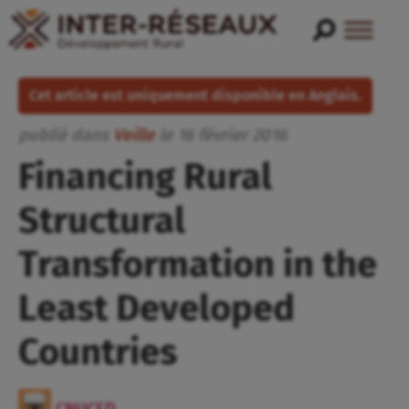
Cet article est uniquement disponible en Anglais.
publié dans
Veille
le
16
février
2016
Financing Rural
Structural
Transformation in the
Least Developed
Countries