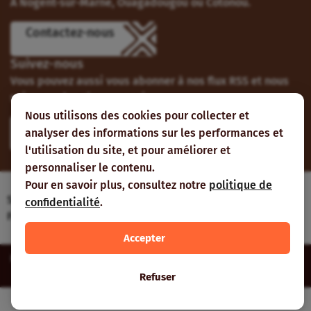
À Nogent-sur-Marne, Ouagadougou ou Cotonou.
Contactez-nous
Suivez-nous
Vous pouvez aussi vous abonner à nos flux RSS et nous
suivre sur les réseaux sociaux.
Nous utilisons des cookies pour collecter et
analyser des informations sur les performances et
l'utilisation du site, et pour améliorer et
personnaliser le contenu.
Pour en savoir plus, consultez notre
politique de
Site web réalisé avec le soutien de l’Agence
confidentialité
.
Française de Développement
Accepter
Inter-réseaux | Tous droits réservés |
Mentions légales
|
Plan du
site
Refuser