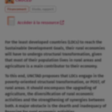
CNUCED
Financement
Etude, rapport
Accéder à la ressource
For the least developed countries (LDCs) to reach the
Sustainable Development Goals, their rural economies
will have to undergo structural transformation, given
that most of their population lives in rural areas and
agriculture is a main contributor to their economy.
To this end, UNCTAD proposes that LDCs engage in the
poverty-oriented structural transformation, or POST, of
rural areas. It should encompass the upgrading of
agriculture, the diversification of rural economic
activities and the strengthening of synergies between
both. A major obstacle is the dearth and inadequacy of
financing for rural economic activities.