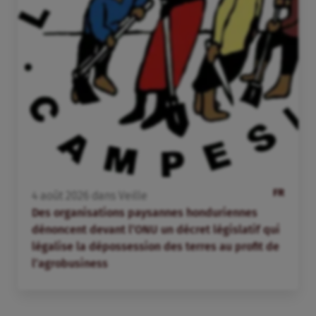
FR
4
août
2026
dans
Veille
Des organisations paysannes honduriennes
dénoncent devant l’ONU un décret législatif qui
légalise la dépossession des terres au profit de
l’agrobusiness