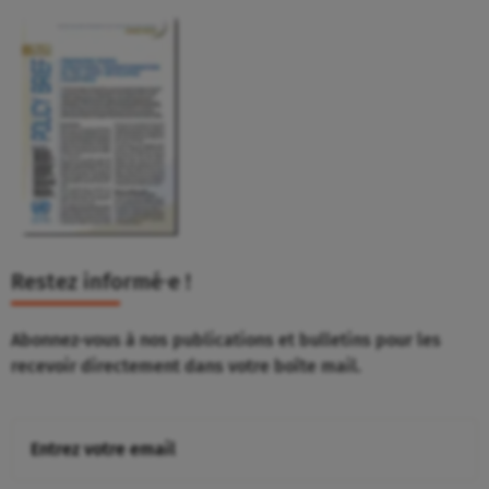
Restez informé⸱e !
Abonnez-vous à nos publications et bulletins pour les
recevoir directement dans votre boîte mail.