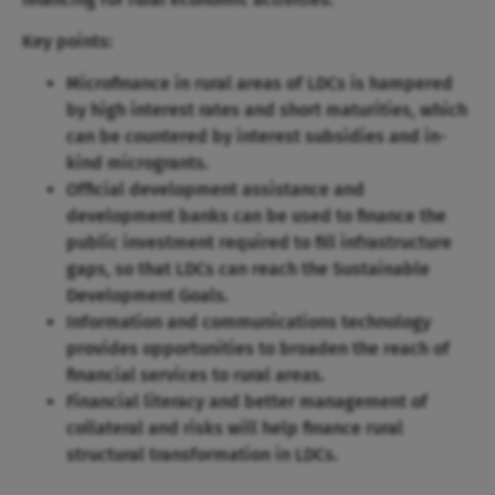
Key points:
Microfinance in rural areas of LDCs is hampered
by high interest rates and short maturities, which
can be countered by interest subsidies and in-
kind microgrants.
Official development assistance and
development banks can be used to finance the
public investment required to fill infrastructure
gaps, so that LDCs can reach the Sustainable
Development Goals.
Information and communications technology
provides opportunities to broaden the reach of
financial services to rural areas.
Financial literacy and better management of
collateral and risks will help finance rural
structural transformation in LDCs.