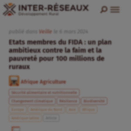
publié dans
Veille
le
6
mars
2024
Etats membres du FIDA : un plan
ambitieux contre la faim et la
pauvreté pour 100 millions de
ruraux
Afrique Agriculture
Sécurité alimentaire et nutritionnelle
Changement climatique
Résilience
Biodiversité
Europe
Amérique du Nord
Asie
Afrique
Amérique latine
Article