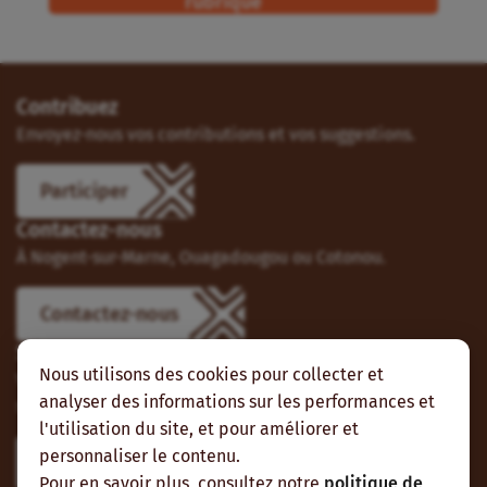
rubrique
Contribuez
Envoyez-nous vos contributions et vos suggestions.
Participer
Contactez-nous
À Nogent-sur-Marne, Ouagadougou ou Cotonou.
Contactez-nous
Suivez-nous
Nous utilisons des cookies pour collecter et
Vous pouvez aussi vous abonner à nos flux RSS et nous
analyser des informations sur les performances et
suivre sur les réseaux sociaux.
l'utilisation du site, et pour améliorer et
personnaliser le contenu.
Pour en savoir plus, consultez notre
politique de