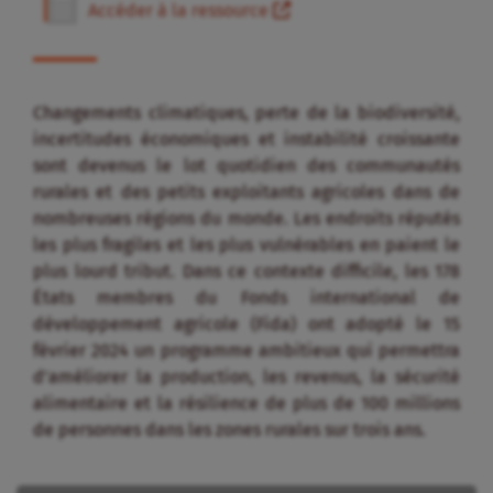
Accéder à la ressource
Changements climatiques, perte de la biodiversité,
incertitudes économiques et instabilité croissante
sont devenus le lot quotidien des communautés
rurales et des petits exploitants agricoles dans de
nombreuses régions du monde. Les endroits réputés
les plus fragiles et les plus vulnérables en paient le
plus lourd tribut. Dans ce contexte difficile, les 178
États membres du Fonds international de
développement agricole (Fida) ont adopté le 15
février 2024 un programme ambitieux qui permettra
d’améliorer la production, les revenus, la sécurité
alimentaire et la résilience de plus de 100 millions
de personnes dans les zones rurales sur trois ans.