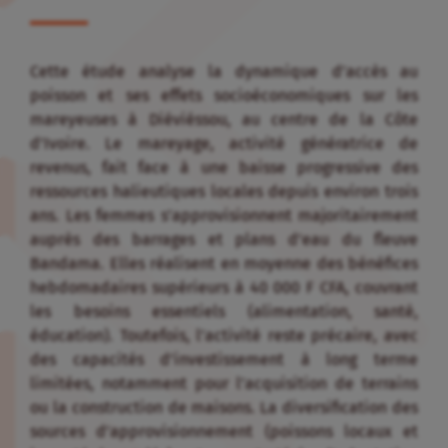
Cette étude analyse la dynamique d’accès au
poisson et ses effets socioéconomiques sur les
mareyeuses à Diéviéssou, au centre de la Côte
d’Ivoire
.
Le mareyage, activité génératrice de
revenus, fait face à une baisse progressive des
ressources halieutiques locales depuis environ trois
ans
.
Les femmes s’approvisionnent majoritairement
auprès des barrages et plans d’eau du fleuve
Bandama
.
Elles réalisent en moyenne des bénéfices
hebdomadaires supérieurs à 40 000 F CFA, couvrant
les besoins essentiels (alimentation, santé,
éducation)
.
Toutefois, l’activité reste précaire, avec
des capacités d’investissement à long terme
limitées, notamment pour l’acquisition de terrains
ou la construction de maisons
.
La diversification des
sources d’approvisionnement (poissons locaux et