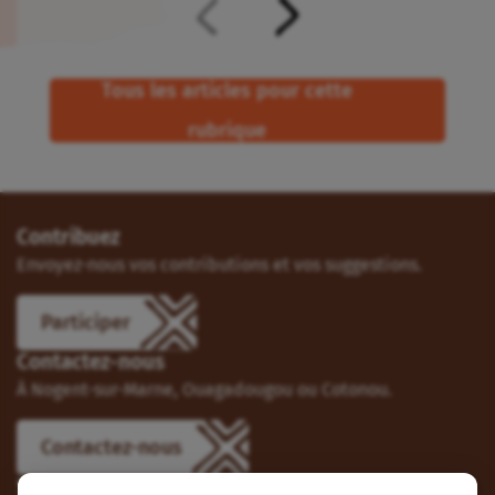
Tous les articles pour cette
rubrique
Contribuez
Envoyez-nous vos contributions et vos suggestions.
Participer
Contactez-nous
À Nogent-sur-Marne, Ouagadougou ou Cotonou.
Contactez-nous
Suivez-nous