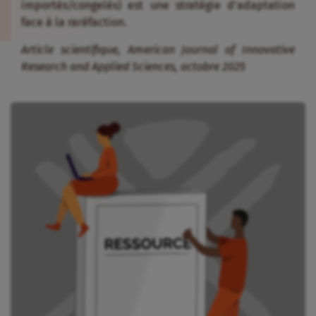
importés/congelés) est une stratégie d’adaptation
face à la raréfaction
.
Article scientifique, American Journal of Innovative
Research and Applied Sciences, octobre 2025