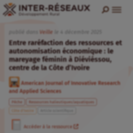
publié dans
Veille
le
4
décembre
2025
Entre raréfaction des ressources et
autonomisation économique : le
mareyage féminin à Diéviéssou,
centre de la Côte d’Ivoire
American Journal of Innovative Research
and Applied Sciences
Pêche
Ressources halieutiques/aquatiques
Côte d’Ivoire
Article scientifique
Accéder à la ressource