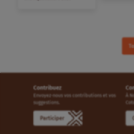
To
Contribuez
Co
Envoyez-nous vos contributions et vos
À N
suggestions.
Cot
Participer