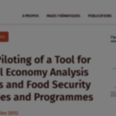
A PROPOS
PAGES THÉMATIQUES
PUBLICATIONS
is.
loting of a Tool for
al Economy Analysis
s and Food Security
cies and Programmes
ies (IDS)