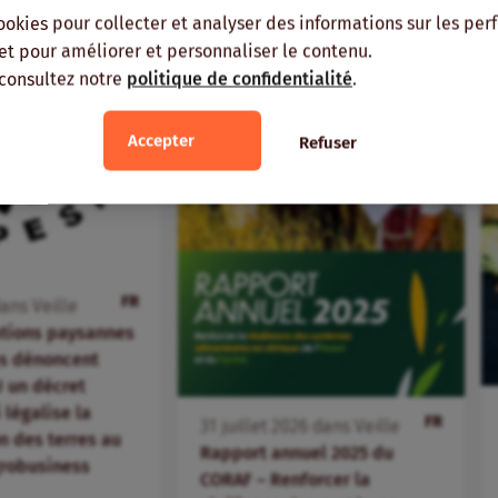
ookies pour collecter et analyser des informations sur les pe
, et pour améliorer et personnaliser le contenu.
 consultez notre
politique de confidentialité
.
Accepter
Refuser
FR
ans
Veille
ations paysannes
s dénoncent
 un décret
i légalise la
FR
31
juillet
2026
dans
Veille
 des terres au
Rapport annuel 2025 du
agrobusiness
CORAF – Renforcer la