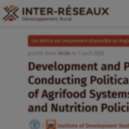
Cet article est uniquement disponible en Angla
publié dans
Veille
le
1
avril
2025
Development and Pi
Conducting Politic
of Agrifood System
and Nutrition Poli
/
Institute of Development Stud