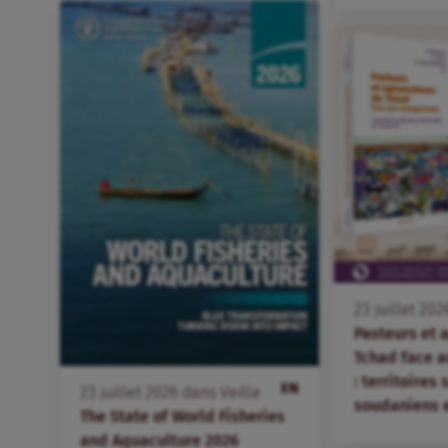
23
juillet
202
Pasteurs et 
Tchad face 
: territoires
EN
23
juillet
2026
dans
Veille
soudaniens 
The State of World Fisheries
and Aquaculture 2026