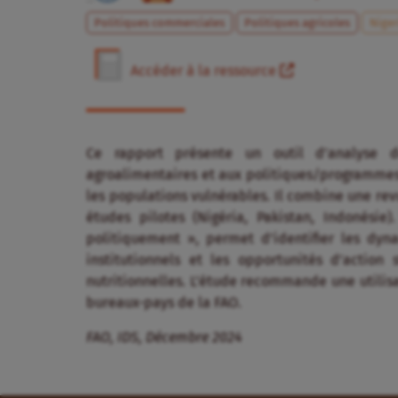
Politiques commerciales
Politiques agricoles
Niger
Accéder à la ressource
Ce rapport présente un outil d’analyse 
agroalimentaires et aux politiques/programmes d
les populations vulnérables. Il combine une rev
études pilotes (Nigéria, Pakistan, Indonésie
politiquement », permet d’identifier les dyna
institutionnels et les opportunités d’action 
nutritionnelles. L’étude recommande une utilisa
bureaux-pays de la FAO.
FAO, IDS, Décembre 2024