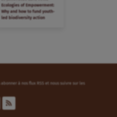
Ecologies of Empowerment:
Why and how to fund youth-
led biodiversity action
abonner à nos flux RSS et nous suivre sur les