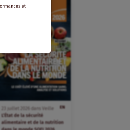
rformances et
EN
23
juillet
2026
dans
Veille
L’État de la sécurité
alimentaire et de la nutrition
dans le monde SOFI 2026