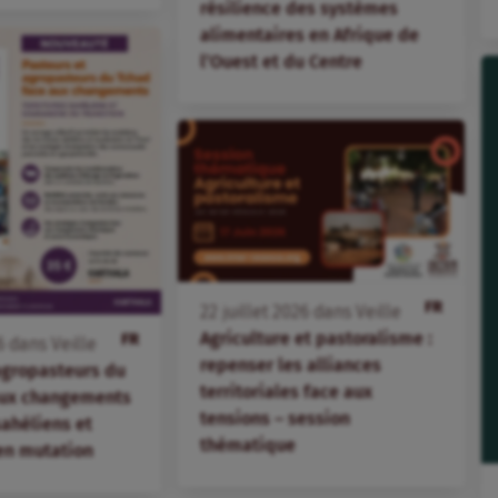
résilience des systèmes
alimentaires en Afrique de
l’Ouest et du Centre
FR
22
juillet
2026
dans
Veille
Agriculture et pastoralisme :
FR
6
dans
Veille
repenser les alliances
agropasteurs du
territoriales face aux
aux changements
tensions – session
 sahéliens et
thématique
en mutation