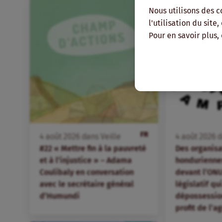
Nous utilisons des c
l'utilisation du site
Pour en savoir plus,
FR
4
août
2026
dans
Veille
4
août
2026
d
#22 « Mettre fin à la pauvreté
Des organis
et à l’injustice » – Adama
hondurienne
Coulibaly en conversation
devant l’ONU
avec le secrétaire général
législatif qu
d’Humundi
dépossession
profit de l’