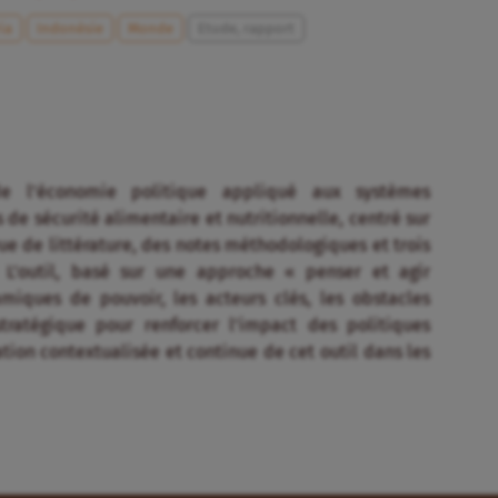
ia
Indonésie
Monde
Etude, rapport
de l’économie politique appliqué aux systèmes
e sécurité alimentaire et nutritionnelle, centré sur
ue de littérature, des notes méthodologiques et trois
). L’outil, basé sur une approche « penser et agir
miques de pouvoir, les acteurs clés, les obstacles
stratégique pour renforcer l’impact des politiques
tion contextualisée et continue de cet outil dans les