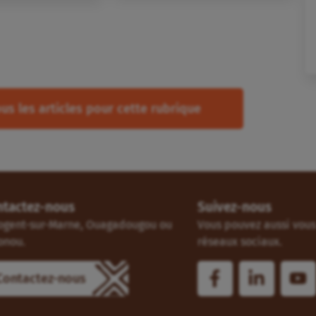
us les articles pour cette rubrique
ntactez-nous
Suivez-nous
ogent-sur-Marne, Ouagadougou ou
Vous pouvez aussi vous 
onou.
réseaux sociaux.
Contactez-nous