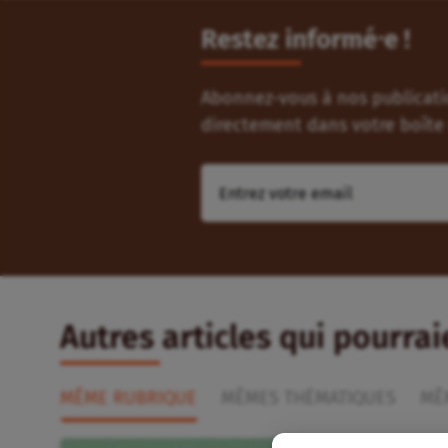
Restez informé⸱e !
Abonnez-vous à nos publicatio
directement dans votre boîte 
Autres articles qui pourra
MÊME RUBRIQUE
MÊMES THÉMATIQUES
MÊ