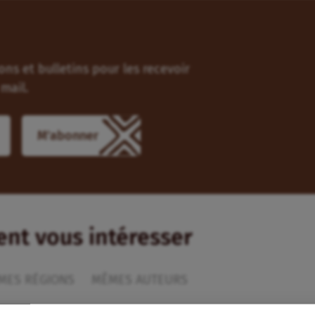
ns et bulletins pour les recevoir
mail.
ient vous intéresser
MES RÉGIONS
MÊMES AUTEURS