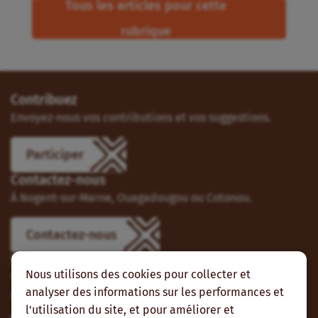
Tous les articles pour cette
rubrique
Contribuez
Envoyez-nous vos contributions et vos suggestions.
Participer
Contactez-nous
À Nogent-sur-Marne, Ouagadougou ou Cotonou.
Contactez-nous
Suivez-nous
Nous utilisons des cookies pour collecter et
Vous pouvez aussi vous abonner à nos flux RSS et nous
analyser des informations sur les performances et
suivre sur les réseaux sociaux.
l'utilisation du site, et pour améliorer et