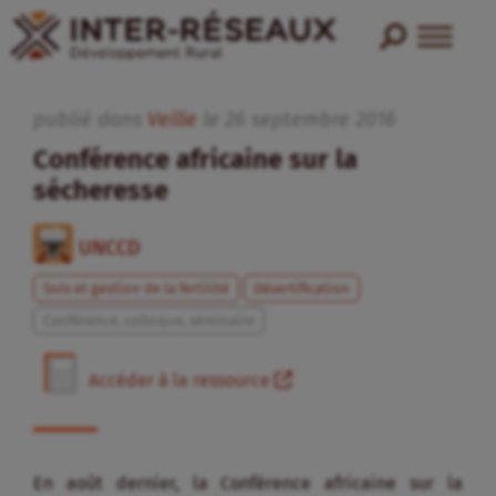
publié dans
Veille
le
26
septembre
2016
Conférence africaine sur la
sécheresse
UNCCD
Sols et gestion de la fertilité
Désertification
Conférence, colloque, séminaire
Accéder à la ressource
En août dernier, la Conférence africaine sur la