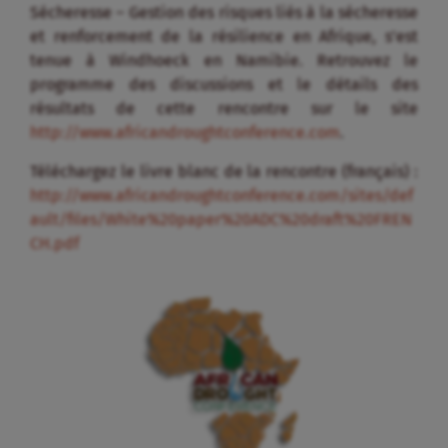
Sécheresse – Gestion des risques liés à la sécheresse
et renforcement de la résilience en Afrique, s’est
tenue à Windhoeck en Namibie. Retrouvez le
programme des discussions et le détails des
résultats de cette rencontre sur le site
http://www.africandroughtconference.com
.
Téléchargez le livre blanc de la rencontre (français) :
http://www.africandroughtconference.com/sites/def
ault/files/White%20paper%20ADC%20draft%20FREN
CH.pdf