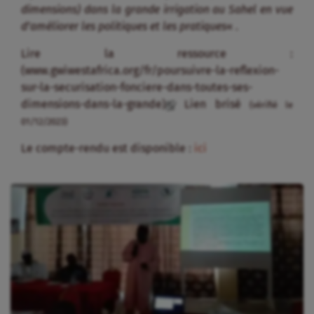
dimensions) dans la grande irrigation au Sahel en vue
d’améliorer les politiques et les pratiques
« .
Lire la ressource :
(www.gwiwestafrica.org/fr/poursuivre-la-reflexion-
sur-la-securisation-fonciere-dans-toutes-ses-
dimensions-dans-la-grande)
Lien brisé
(vérifié le
01/12/2023)
Le compte-rendu est disponible :
ici