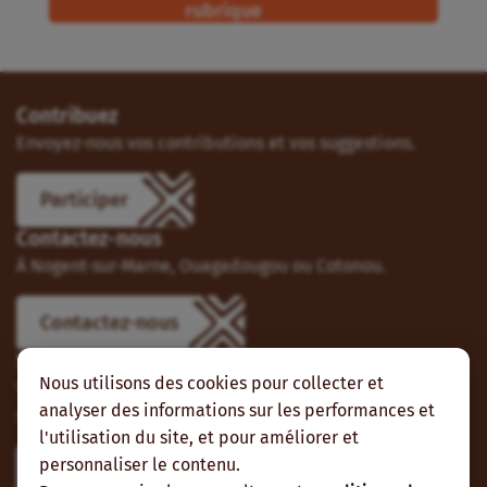
rubrique
Contribuez
Envoyez-nous vos contributions et vos suggestions.
Participer
Contactez-nous
À Nogent-sur-Marne, Ouagadougou ou Cotonou.
Contactez-nous
Suivez-nous
Nous utilisons des cookies pour collecter et
Vous pouvez aussi vous abonner à nos flux RSS et nous
analyser des informations sur les performances et
suivre sur les réseaux sociaux.
l'utilisation du site, et pour améliorer et
personnaliser le contenu.