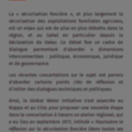
La « sécurisation foncière », et plus largement la
sécurisation des exploitations familiales agricoles,
est un enjeu qui est de plus en plus débattu dans la
région, et au Sahel en particulier depuis la
Déclaration de Dakar. Ce débat fixe un cadre de
dialogue permettant d’aborder 4 dimensions
interconnectées : politique, économique, juridique
et de gouvernance.
Les récentes concertations sur le sujet ont permis
d’aborder certains points clés de réflexion et
d’initier des dialogues techniques et politiques.
Ainsi, la Global Water Initiative s’est associée au
Roppa et au Cilss pour proposer une nouvelle étape
dans la concertation à travers un atelier régional, qui
a eu lieu en septembre 2017, intitulé «
Poursuivre la
réflexion sur la sécurisation foncière (dans toutes ses