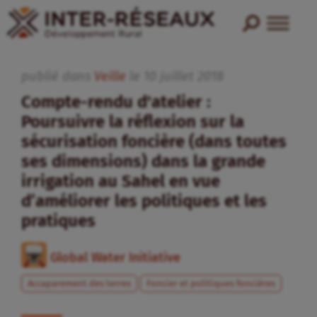
publié dans
Veille
le
10
juillet
2018
Compte-rendu d'atelier :
Poursuivre la réflexion sur la
sécurisation foncière (dans toutes
ses dimensions) dans la grande
irrigation au Sahel en vue
d’améliorer les politiques et les
pratiques
Global Water Initiative
Accaparement des terres
Foncier et politiques foncières