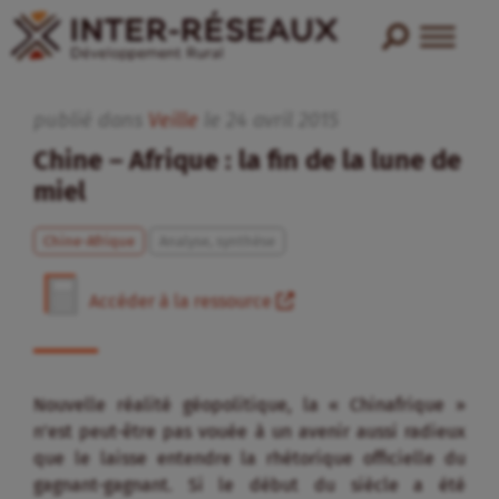
publié dans
Veille
le
24
avril
2015
Chine – Afrique : la fin de la lune de
miel
Chine-Afrique
Analyse, synthèse
Accéder à la ressource
Nouvelle réalité géopolitique, la « Chinafrique »
n’est peut-être pas vouée à un avenir aussi radieux
que le laisse entendre la rhétorique officielle du
gagnant-gagnant. Si le début du siècle a été