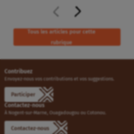
Tous les articles pour cette
rubrique
Contribuez
Envoyez-nous vos contributions et vos suggestions.
Participer
Contactez-nous
À Nogent-sur-Marne, Ouagadougou ou Cotonou.
Contactez-nous