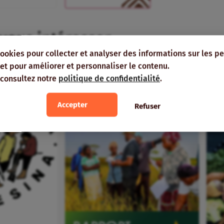
 vous intéresser
cookies pour collecter et analyser des informations sur les p
e, et pour améliorer et personnaliser le contenu.
ON
MÊME AUTEUR
 consultez notre
politique de confidentialité
.
Accepter
Refuser