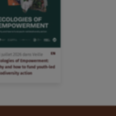
EN
3
juillet
2026
dans
Veille
cologies of Empowerment:
hy and how to fund youth-led
odiversity action