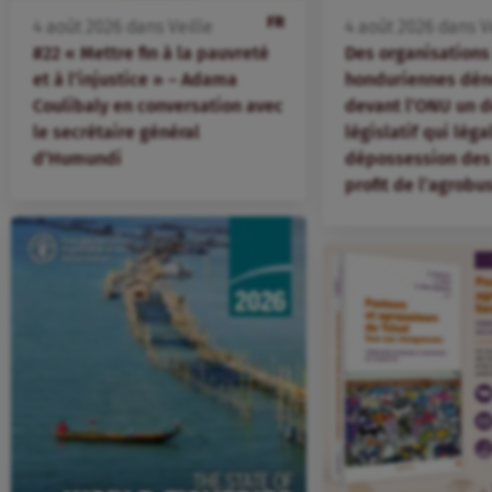
FR
4
août
2026
dans
Veille
4
août
2026
dans
V
#22 « Mettre fin à la pauvreté
Des organisation
et à l’injustice » – Adama
honduriennes dén
Coulibaly en conversation avec
devant l’ONU un d
le secrétaire général
législatif qui léga
d’Humundi
dépossession des 
profit de l’agrobu