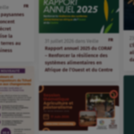
FR
eille
s paysannes
oncent
écret
lise la
2
FR
31
juillet
2026
dans
Veille
terres au
L’
Rapport annuel 2025 du CORAF
siness
al
– Renforcer la résilience des
d
systèmes alimentaires en
Afrique de l’Ouest et du Centre