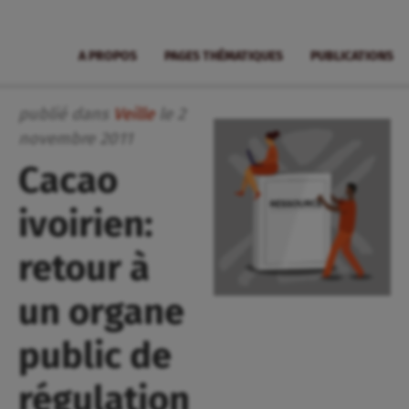
A PROPOS
PAGES THÉMATIQUES
PUBLICATIONS
publié dans
Veille
le
2
novembre
2011
Cacao
ivoirien:
retour à
un organe
public de
régulation