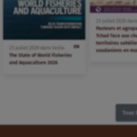
23
juillet
2026
dan
Pasteurs et agrop
Tchad face aux ch
territoires sahélie
EN
23
juillet
2026
dans
Veille
soudaniens en mu
The State of World Fisheries
and Aquaculture 2026
Tous 