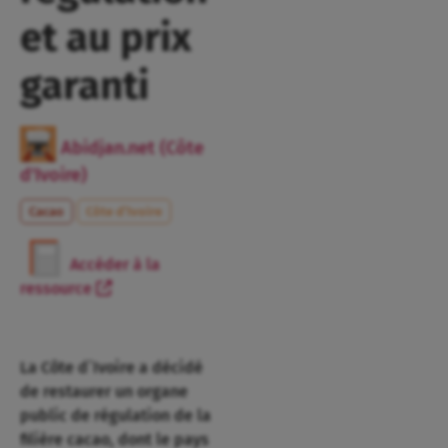
et au prix
garanti
Abidjan.net (Côte
d'Ivoire)
Cacao
Côte d’Ivoire
Accéder à la
ressource
La Côte d`Ivoire a décidé
de restaurer un organe
public de régulation de la
filière cacao, dont le pays