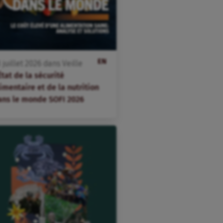
EN
3
juillet
2026
dans
Veille
État de la sécurité
imentaire et de la nutrition
ans le monde SOFI 2026