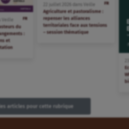
FR
22
juillet
2026
dans
Veille
Agriculture et pastoralisme :
repenser les alliances
FR
s
Veille
territoriales face aux tensions
asteurs du
– session thématique
angements :
ns et
tation
2
E
W
bi
les articles pour cette rubrique