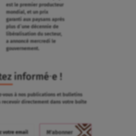
est le premier producteur
mondial, et un prix
garanti aux paysans après
plus d`une décennie de
libéralisation du secteur,
a annoncé mercredi le
gouvernement.
tez informé⸱e !
-vous à nos publications et bulletins
s recevoir directement dans votre boîte