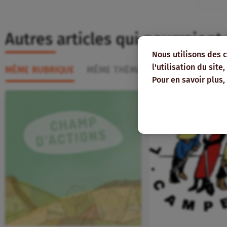
Autres articles qui pourraient
Nous utilisons des 
l'utilisation du sit
MÊME RUBRIQUE
MÊME THÉMATIQUE
MÊME RÉGI
Pour en savoir plus,