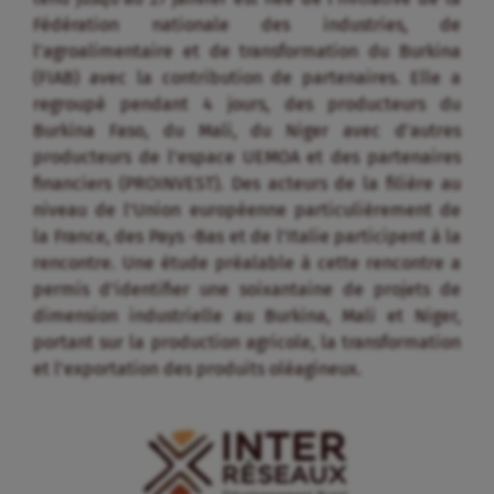
Fédération nationale des industries, de
l’agroalimentaire et de transformation du Burkina
(FIAB) avec la contribution de partenaires. Elle a
regroupé pendant 4 jours, des producteurs du
Burkina Faso, du Mali, du Niger avec d’autres
producteurs de l’espace UEMOA et des partenaires
financiers (PROINVEST). Des acteurs de la filière au
niveau de l’Union européenne particulièrement de
la France, des Pays -Bas et de l’Italie participent à la
rencontre. Une étude préalable à cette rencontre a
permis d’identifier une soixantaine de projets de
dimension industrielle au Burkina, Mali et Niger,
portant sur la production agricole, la transformation
et l’exportation des produits oléagineux.