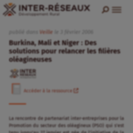
publié dans
Veille
le
3
février
2006
Burkina, Mali et Niger : Des
solutions pour relancer les filières
oléagineuses
Accéder à la ressource
La rencontre de partenariat inter-entreprises pour la
Promotion du secteur des oléagineux (PSO) qui s’est
tenu jusqu’au 27 janvier est née de l’initiative de la