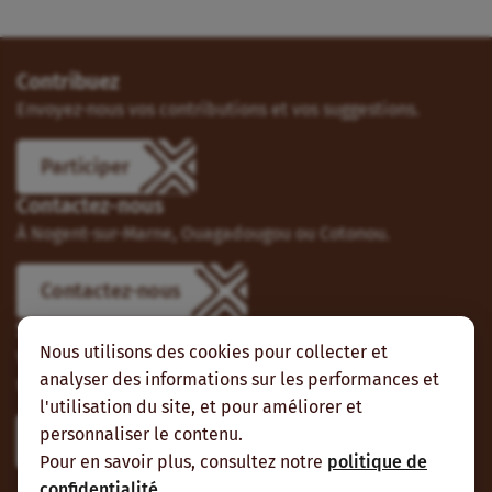
Contribuez
Envoyez-nous vos contributions et vos suggestions.
Participer
Contactez-nous
À Nogent-sur-Marne, Ouagadougou ou Cotonou.
Contactez-nous
Suivez-nous
Nous utilisons des cookies pour collecter et
Vous pouvez aussi vous abonner à nos flux RSS et nous
analyser des informations sur les performances et
suivre sur les réseaux sociaux.
l'utilisation du site, et pour améliorer et
personnaliser le contenu.
Pour en savoir plus, consultez notre
politique de
confidentialité
.