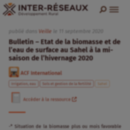
publié dans
Veille
le
11
septembre
2020
Bulletin – Etat de la biomasse et de
l’eau de surface au Sahel à la mi-
saison de l’hivernage 2020
ACF International
Irrigation, eau
Sols et gestion de la fertilité
Sahel
Accéder à la ressource
-* Situation de la biomasse plus ou mois favorable