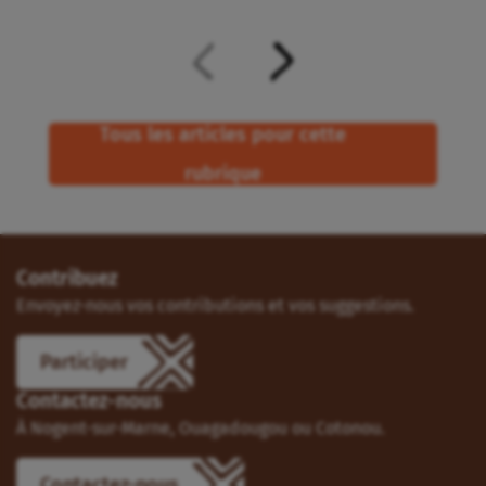
Tous les articles pour cette
rubrique
Contribuez
Envoyez-nous vos contributions et vos suggestions.
Participer
Contactez-nous
À Nogent-sur-Marne, Ouagadougou ou Cotonou.
Contactez-nous