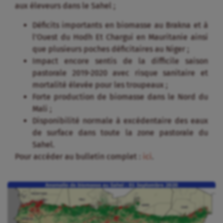
aux éleveurs dans le Sahel ;
Déficits importants en biomasse au Brakna et à
l’Ouest du Hodh Et Chargui en Mauritanie ainsi
que plusieurs poches déficitaires au Niger ;
Impact encore sentis de la difficile saison
pastorale 2019-2020 avec risque sanitaire et
mortalité élevée pour les troupeaux ;
Forte production de biomasse dans le Nord du
Mali ;
Disponibilité normale à excédentaire des eaux
de surface dans toute la zone pastorale du
Sahel.
Pour accéder au bulletin complet :
ici
.