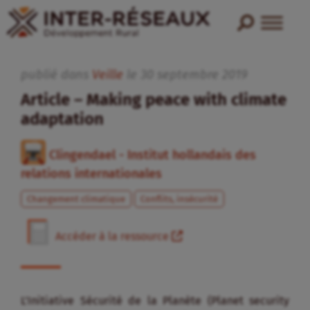
publié dans
Veille
le
30
septembre
2019
Article – Making peace with climate
adaptation
Clingendael - Institut hollandais des
relations internationales
Changement climatique
Conflits, insécurité
Accéder à la ressource
L’Initiative Sécurité de la Planète (Planet security