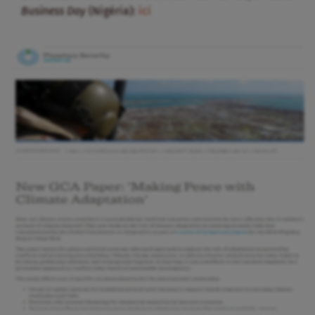
Business Day
(Nigéria):
ici