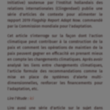
Initiative) soutenue par l’Institut hollandais des
relations internationales (Clingendael) publie une
série d’articles de contexte pour alimenter le
rapport 2019
Flagship Report Adapt Now
. commandé
par la Commission mondiale pour l’adaptation.
Cet article s’interroge sur la façon dont l’action
climatique peut contribuer à la construction de la
paix et comment les opérations de maintien de la
paix peuvent gagner en efficacité en prenant mieux
en compte les changements climatiques. Après avoir
analysé les liens entre changements climatiques,
l’article formule des recommandations comme la
mise en place de systèmes d’alerte multi-
dimensionnelles, renforcer les financements pour
l’adaptation, etc.
Lire l’étude :
ici
Lire aussi une série d’article sur le sujet dans