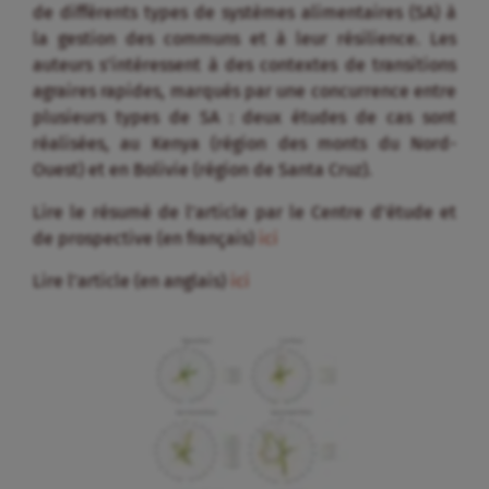
de différents types de systèmes alimentaires (SA) à
la gestion des communs et à leur résilience. Les
auteurs s’intéressent à des contextes de transitions
agraires rapides, marqués par une concurrence entre
plusieurs types de SA : deux études de cas sont
réalisées, au Kenya (région des monts du Nord-
Ouest) et en Bolivie (région de Santa Cruz).
Lire le résumé de l’article par le Centre d’étude et
de prospective (en français)
ici
Lire l’article (en anglais)
ici