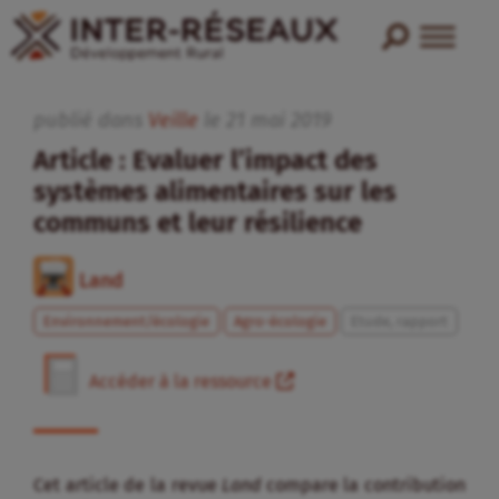
publié dans
Veille
le
21
mai
2019
Article : Evaluer l’impact des
systèmes alimentaires sur les
communs et leur résilience
Land
Environnement/écologie
Agro-écologie
Etude, rapport
Accéder à la ressource
Cet article de la revue
Land
compare la contribution