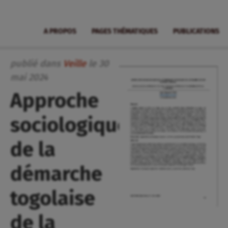
A PROPOS
PAGES THÉMATIQUES
PUBLICATIONS
publié dans
Veille
le
30
mai
2024
Approche
sociologique
de la
démarche
togolaise
de la