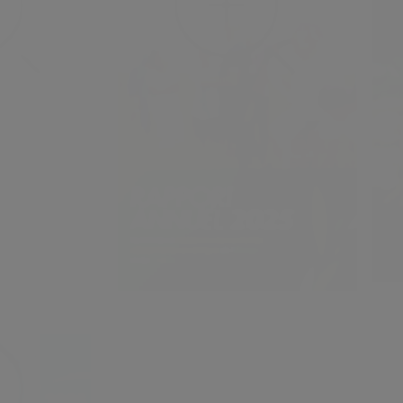
lle
 pauvreté et à
 Coulibaly en
 secrétaire
en
fr
23
ju
31
juillet
2026
dans
Veille
L’Ét
Rapport annuel 2025 du CORAF –
de l
Renforcer la résilience des
2026
systèmes alimentaires en Afrique