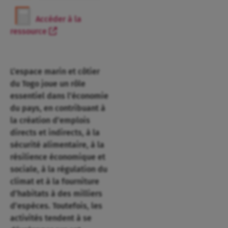
Accéder à la
ressource
L’espace marin et côtier
du Togo joue un rôle
essentiel dans l’économie
du pays, en contribuant à
la création d’emplois
directs et indirects, à la
sécurité alimentaire, à la
résilience économique et
sociale, à la régulation du
climat et à la fourniture
d’habitats à des milliers
d’espèces. Toutefois, les
activités tendent à se