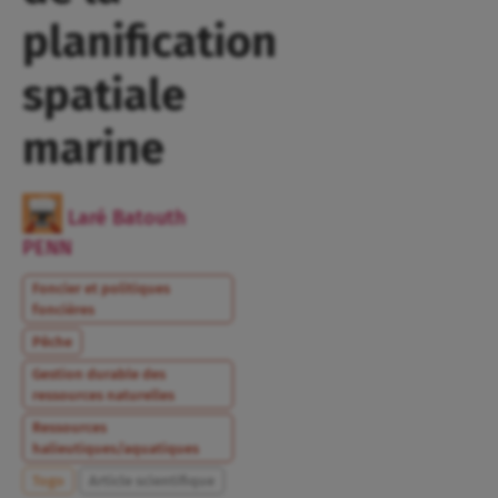
planification
spatiale
marine
Laré Batouth
PENN
Foncier et politiques
foncières
Pêche
Gestion durable des
ressources naturelles
Ressources
halieutiques/aquatiques
Togo
Article scientifique