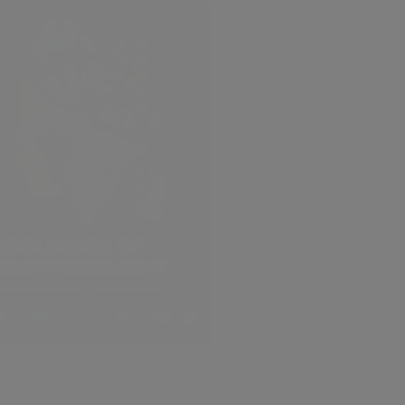
illet
2026
dans
Veille
ogies of Empowerment: Why