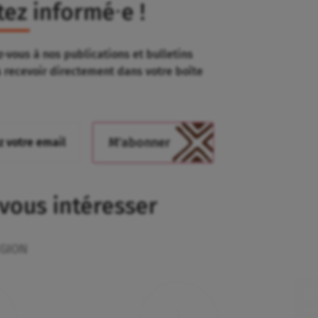
tez informé⸱e !
-vous à nos publications et bulletins
s recevoir directement dans votre boîte
 vous intéresser
GION