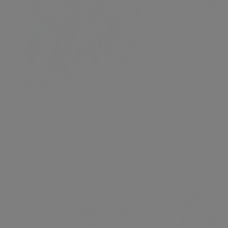
fr
fr
4
août
2026
dans
Veille
4
août
2026
dans
Vei
Des organisations paysannes
#22 « Mettre fin à la
honduriennes dénoncent devant
l’injustice » – Adama
l’ONU un décret législatif qui
conversation avec le
légalise la dépossession des terres
général d’Humundi
au profit de l’agrobusiness