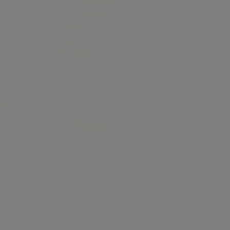
illet
2026
dans
Veille
at de la sécurité alimentaire et
a nutrition dans le monde SOFI