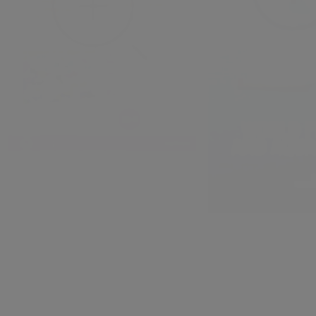
fr
23
juillet
2026
dans
Veille
Pasteurs et agropasteurs du Tchad
face aux changements : territoires
en
sahéliens et soudaniens en
23
juillet
2026
dans
V
mutation
The State of World F
Aquaculture 2026