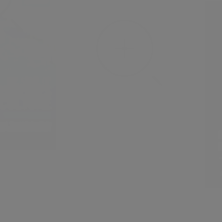
de l’Ouest et du Centre
fr
22
juillet
2026
dans
Veille
Agriculture et pastoralisme :
repenser les alliances territoriales
face aux tensions – session
thématique
eille
isheries and
en
23
ju
Ecol