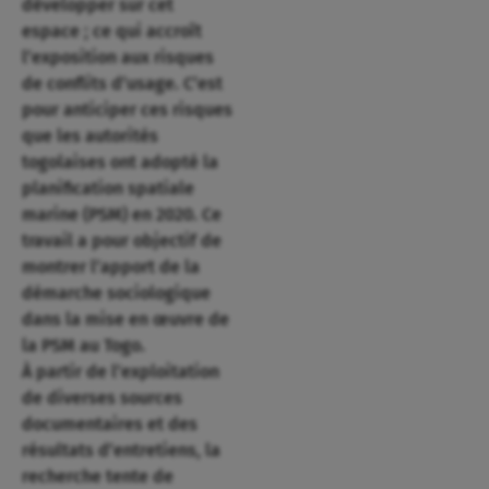
développer sur cet
espace ; ce qui accroît
l’exposition aux risques
de conflits d’usage. C’est
pour anticiper ces risques
que les autorités
togolaises ont adopté la
planification spatiale
marine (PSM) en 2020. Ce
travail a pour objectif de
montrer l’apport de la
démarche sociologique
dans la mise en œuvre de
la PSM au Togo.
À partir de l’exploitation
de diverses sources
documentaires et des
résultats d’entretiens, la
recherche tente de