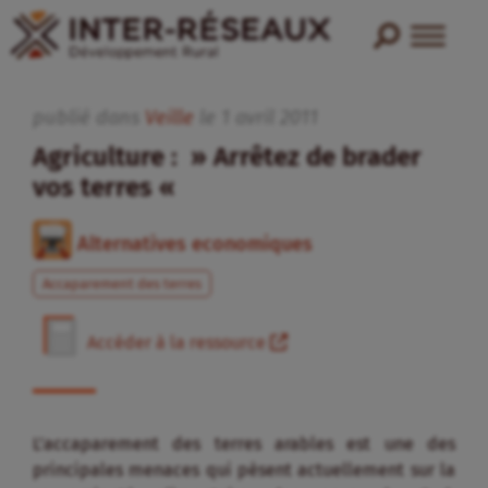
publié dans
Veille
le
1
avril
2011
Agriculture : » Arrêtez de brader
vos terres «
Alternatives economiques
Accaparement des terres
Accéder à la ressource
L’accaparement des terres arables est une des
principales menaces qui pèsent actuellement sur la