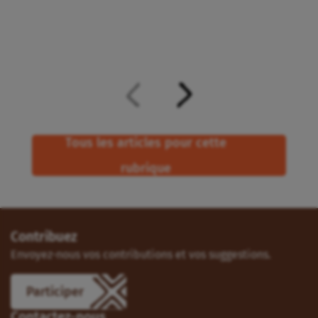
Tous les articles pour cette
rubrique
Contribuez
Envoyez-nous vos contributions et vos suggestions.
Participer
Contactez-nous