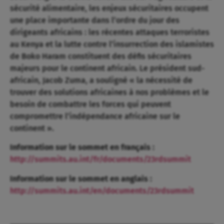
sécurité alimentaire, les enjeux sécuritaires occupent
une place importante dans l’ordre du jour des
dirigeants africains : les récentes attaques terroristes
au Kenya et la lutte contre l’insurrection des islamistes
de Boko Haram constituent des défis sécuritaires
majeurs pour le continent africain. Le président sud-
africain, Jacob Zuma, a souligné « la nécessité de
trouver des solutions africaines à nos problèmes et le
besoin de combattre les forces qui peuvent
compromettre l’indépendance africaine sur le
continent ».
Information sur le sommet en français :
http://summits.au.int/fr/documents/23rdsummit
Information sur le sommet en anglais :
http://summits.au.int/en/documents/23rdsummit