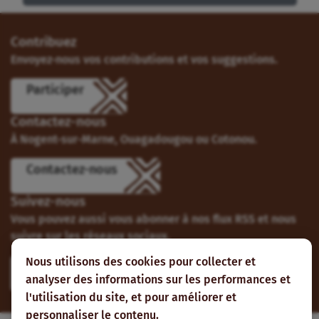
Contribuez
Envoyez-nous vos contributions et vos suggestions.
Participer
Contactez-nous
À Nogent-sur-Marne, Ouagadougou ou Cotonou.
Contactez-nous
Suivez-nous
Vous pouvez aussi vous abonner à nos flux RSS et nous
suivre sur les réseaux sociaux.
Nous utilisons des cookies pour collecter et
analyser des informations sur les performances et
l'utilisation du site, et pour améliorer et
personnaliser le contenu.