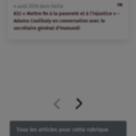
FR
4
août
2026
dans
Veille
#22 « Mettre fin à la pauvreté et à l’injustice » –
Adama Coulibaly en conversation avec le
secrétaire général d’Humundi
Tous les articles pour cette rubrique