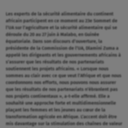
Les experts de la sécurité alimentaire du continent
africain participent en ce moment au 23e Sommet de
l’UA sur l’agriculture et la sécurité alimentaire qui se
déroule du 20 au 27 juin à Malabo, en Guinée
équatoriale. Dans son discours d’ouverture, la
présidente de la Commission de l’UA, Dlamini Zuma a
appelé les dirigeants et les gouvernements africains à
s’assurer que les résultats de nos partenariats
soutiennent les projets africains. « Lorsque nous
sommes au clair avec ce que veut l’Afrique et que nous
coordonnons nos efforts, nous pouvons nous assurer
que les résultats de nos partenariats n’ébranlent pa­s
nos projets continentaux », a-t-elle affirmé. Elle a
souhaité une approche forte et multidimensionnelle
plaçant les femmes et les jeunes au cœur de la
transformation agricole en Afrique. L’accent doit être
mis davantage sur la stimulation des chaînes de valeur