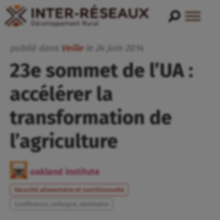
publié dans
Veille
le
24
juin
2014
23e sommet de l’UA :
accélérer la
transformation de
l’agriculture
oakland institute
Sécurité alimentaire et nutritionnelle
Conférence, colloque, séminaire