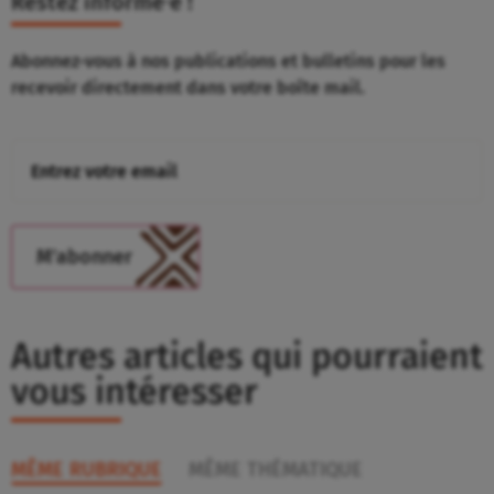
Restez informé⸱e !
Abonnez-vous à nos publications et bulletins pour les
recevoir directement dans votre boîte mail.
Autres articles qui pourraient
vous intéresser
MÊME RUBRIQUE
MÊME THÉMATIQUE