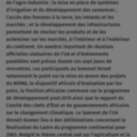
de l’agro-industrie ; la mise en place de systèmes
d’irrigation et du développement des semences ;
l’accès des femmes à la terre, les intrants et les
marchés ; et le développement des infrastructures
permettant de stocker les produits et de les
acheminer sur les marchés, à l’intérieur et à l’extérieur
du continent. Un nombre important de réunions
officielles statuaires de l’UA et d’évènements
parallèles sont prévus durant ces sept jours de
rencontres. Les participants au Sommet feront
notamment le point sur la mise en œuvre des projets
du NEPAD, le dispositif africain d’évaluation par les
pairs, la Position africaine commune sur le programme
de développement post-2015 ainsi que le rapport du
Comité des chefs d’État et de gouvernements africains
sur le changement climatique. Le Sommet de l’UA
devrait donner lieu à des délibérations concernant la
finalisation du Cadre du programme continental pour
2063. Malgré le thème central axé sur l’agriculture et la