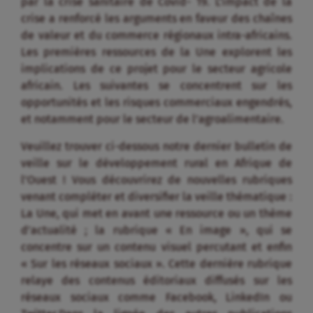
par la crise sanitaire de Covid- 19. L’impact de la
crise a renforcé les arguments en faveur des chaînes
de valeur et du commerce régionaux intra-africains.
Les premières ressources de la Une explorent les
implications de ce projet pour le secteur agricole
africain. Les suivantes se concentrent sur les
opportunités et les risques commerciaux engendrés,
et notamment pour le secteur de l’agroalimentaire.
Veuillez trouver ci-dessous notre dernier bulletin de
veille sur le développement rural en Afrique de
l’Ouest ! Vous découvrirez de nouvelles rubriques
venant compléter et diversifier la veille thématique :
La Une, qui met en avant une ressource ou un thème
d’actualité ; la rubrique « En image », qui se
concentre sur un contenu visuel percutant et enfin
« Sur les réseaux sociaux ». Cette dernière rubrique
relaye des contenus éditoriaux diffusés sur les
réseaux sociaux comme Facebook, LinkedIn ou