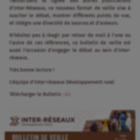
Twitter.Dans la lignée des autres publications
d’Inter-Réseaux, ce nouveau format de veille vise à
susciter le débat, montrer différents points de vue,
et intègre une diversité de sources et d’auteurs.
N’hésitez pas à réagir par retour de mail à l’une ou
l’autre de ces références, ce bulletin de veille est
aussi l’occasion d’engager le débat au sein d’Inter-
réseaux.
Très bonne lecture !
L’équipe d’Inter-réseaux Développement rural
Télécharger le Bulletin :
ici