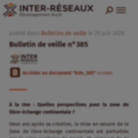
publié dans
Bulletins de veille
le
25
juin
2020
Bulletin de veille n°385
Accéder au document "bdv_385"
(0.39MB)
À la Une : Quelles perspectives pour la zone de
libre-échange continentale ?
Deux ans après sa création, la mise en oeuvre de la
Zone de libre-échange continentale est perturbée