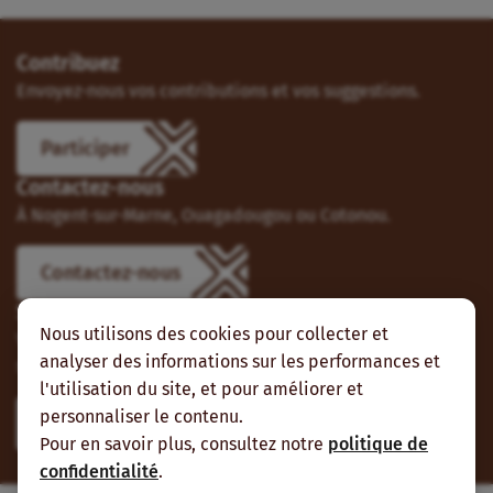
Contribuez
Envoyez-nous vos contributions et vos suggestions.
Participer
Contactez-nous
À Nogent-sur-Marne, Ouagadougou ou Cotonou.
Contactez-nous
Suivez-nous
Nous utilisons des cookies pour collecter et
Vous pouvez aussi vous abonner à nos flux RSS et nous
analyser des informations sur les performances et
suivre sur les réseaux sociaux.
l'utilisation du site, et pour améliorer et
personnaliser le contenu.
Pour en savoir plus, consultez notre
politique de
confidentialité
.