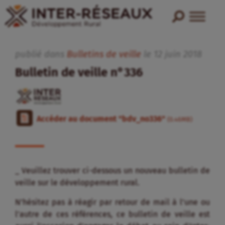
publié dans
Bulletins de veille
le
12
juin
2018
Bulletin de veille n°336
Accéder au document "bdv_no336"
(0.46MB)
_ Veuillez trouver ci-dessous un nouveau bulletin de
veille sur le développement rural.
N’hésitez pas à réagir par retour de mail à l’une ou
l’autre de ces références, ce bulletin de veille est