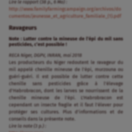
Lire le rapport (38 p., 6 Mo) :
http://www.familyfarmingcampaign.org/archivos/do
cumentos/jeunesse_et_agriculture_familiale_(1).pdf
Ravageurs
Note : Lutter contre la mineuse de l’épi du mil sans
pesticides, c’est possible !
RECA Niger, DGPV, INRAN, mai 2018
Les producteurs du Niger redoutent le ravageur du
mil appelé chenille mineuse de l’épi, murzouna ou
guéri-guéri. Il est possible de lutter contre cette
chenille sans pesticides grâce à l’élevage
d’Habrobracon, dont les larves se nourrissent de la
chenille mineuse de l’épi. L’Habrobracon est
cependant un insecte fragile et il faut l’élever pour
protéger ses cultures. Plus d’informations et de
conseils dans la présente note.
Lire la note (3 p.) :