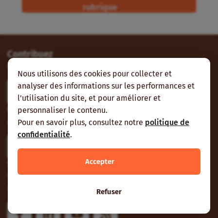
rubrique
Contribuez
Envoyez-nous vos contributions et vos suggestions.
Nous utilisons des cookies pour collecter et
analyser des informations sur les performances et
Participer
l'utilisation du site, et pour améliorer et
Contactez-nous
personnaliser le contenu.
À Nogent-sur-Marne, Ouagadougou ou Cotonou.
Pour en savoir plus, consultez notre
politique de
confidentialité
.
Contactez-nous
Accepter
Suivez-nous
Vous pouvez aussi vous abonner à nos flux RSS et nous
suivre sur les réseaux sociaux.
Refuser