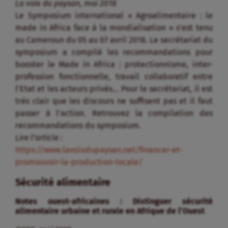
La voix du paysan, mai 2018
Le Symposium international « Agroalimentaire : le
made in Africa face à la mondialisation » s’est tenu
au Cameroun du 05 au 07 avril 2018. Le secrétariat du
symposium a compilé les recommandations pour
booster le Made in Africa : protectionnisme, inter-
profession fonctionnelle, travail collaboratif entre
l’Etat et les acteurs privés… Pour le secrétariat, il est
très clair que les discours ne suffisent pas et il faut
passer à l’action. Retrouvez la compilation des
recommandations du symposium.
Lire l’article :
https://www.lavoixdupaysan.net/financer-et-
promouvoir-la-production-locale/
Sécurité alimentaire
Notes ouest-africaines : Distinguer sécurité
alimentaire urbaine et rurale en Afrique de l’Ouest