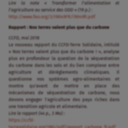
Lire la note « Transformer l’alimentation et
l’agriculture au service des ODD » (19 p.) :
http://www.fao.org/3/I9049FR/i9049fr.pdf
Rapport : Nos terres valent plus que du carbone
CCFD, mai 2018
Le nouveau rapport du CCFD-Terre Solidaire, intitulé
« Nos terres valent plus que du carbone ! », analyse
plus en profondeur la question de la séquestration
du carbone dans les sols et du lien complexe entre
agriculture et dérèglements climatiques. Il
questionne nos systèmes agro-alimentaires et
montre qu’avant de mettre en place des
mécanismes de séquestration de carbone, nous
devons engager l’agriculture des pays riches dans
une transition agricole et alimentaire.
Lire le rapport (44 p., 3 Mo) :
https://ccfd-
terresolidaire.org/IMG/pdf/rapport_carbone_fr.pdf