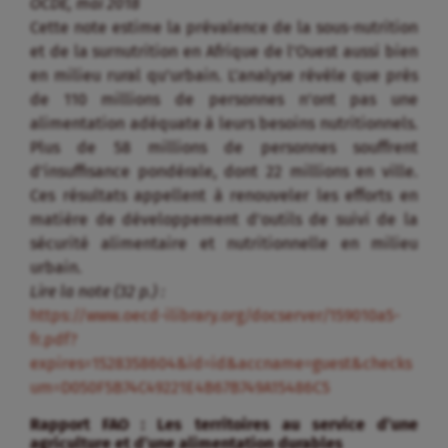
OCDE, mai 2018
Cette note estime la prévalence de la sous-nutrition
et de la surnutrition en Afrique de l’Ouest aussi bien
en milieu rural qu’urbain. L’analyse révèle que près
de 110 millions de personnes n’ont pas une
alimentation adéquate à leurs besoins nutritionnels.
Plus de 58 millions de personnes souffrent
d’insuffisance pondérale, dont 22 millions en ville.
Ces résultats appellent à renouveler les efforts en
matière de développement d’outils de suivi de la
sécurité alimentaire et nutritionnelle en milieu
urbain.
Lire la note (32 p.) :
https://www.oecd-ilibrary.org/docserver/159010a5-
fr.pdf?
expires=1528358604&id=id&accname=guest&checks
um=D050F5B74C49221E4B67B749A15486C5
Rapport FAO : Les territoires au service d’une
agriculture et d’une alimentation durables