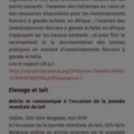
points suivants : l’examen des initiatives en cours et
des ressources disponibles pour les investissements
fonciers à grande échelle en Afrique ; l’examen des
investissements fonciers à grande échelle en Afrique
s’appuyant sur les travaux existants ; et pour finir le
recensement et la documentation des bonnes
pratiques en matière d’investissements fonciers à
grande échelle.
Lire le rapport (78 p.) :
http://repository.uneca.org/bitstream/handle/10855
/23919/b11867516.pdf?sequence=1
Elevage et lait
Article et communiqué à l’occasion de la Journée
mondiale du lait
Oxfam, SOS Faim Belgique, mai 2018
A l’occasion de la journée mondiale du lait, SOS Faim
Belgique publie un article revenant sur le scandale