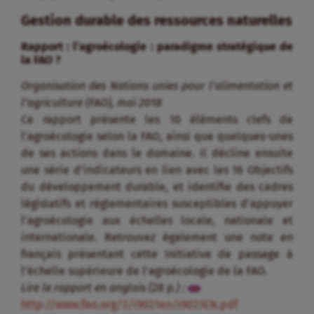
Gestion durable des ressources naturelles
Rapport : l’agroécologie : paradigme stratégique de
la FAO ?
Organisation des Nations unies pour l’alimentation et
l’agriculture (FAO), mai 2018
Ce rapport présente les 10 éléments clefs de
l’agroécologie selon la FAO, ainsi que quelques-unes
de ses actions dans le domaine. Il décline ensuite
une série d’indicateurs en lien avec les 16 Objectifs
du développement durable, et identifie des cadres
législatifs et réglementaires susceptibles d’appuyer
l’agroécologie aux échelles locale, nationale et
internationale. Retrouvez également une note en
français présentant cette Initiative de passage à
l’échelle supérieure de l’agroécologie de la FAO.
Lire le rapport en anglais (28 p.) :
http://www.fao.org/3/i9021en/I9021EN.pdf