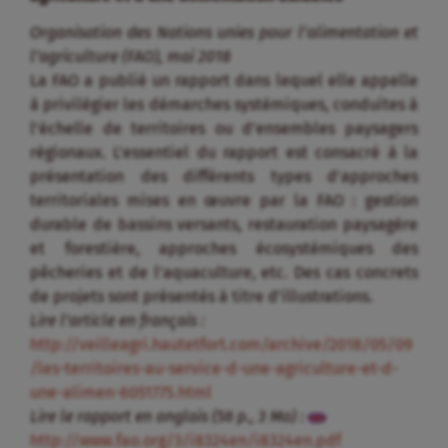
Organisation des Nations unies pour l’alimentation et
l’agriculture (FAO), mai 2018
La FAO a publié un rapport dans lequel elle appelle
à privilégier les démarches systémiques, conduites à
l’échelle de territoires ou d’ensembles paysagers
régionaux. L’essentiel du rapport est consacré à la
présentation des différents types d’approches
territoriales mises en œuvre par la FAO : gestion
durable de bassins versants, restauration paysagère
et forestière, approches écosystémiques des
pêcheries et de l’aquaculture, etc. Des cas concrets
de projets sont présentés à titre d’illustrations.
Lire l’article en français :
http://veilleagri.hautetfort.com/archive/2018/05/09
/les-territoires-au-service-d-une-agriculture-et-d-
une-alimen-6051775.html
Lire le rapport en anglais (56 p., 3 Mo) :
http://www.fao.org/3/i8324en/i8324en.pdf