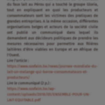
du faux lait au Pérou qui a touché le groupe Gloria,
tout en expliquant en quoi les producteurs et
consommateurs sont les victimes des pratiques de
grandes entreprises. A la même occasion, différentes
organisations belges et acteurs de la société civile
ont publié un communiqué dans lequel ils
demandent aux décideurs politiques de prendre les
mesures nécessaires pour permettre aux filières
laitières d’être viables en Europe et en Afrique de
l’Ouest.
Lire l’article :
https://www.sosfaim.be/news/journee-mondiale-du-
lait-un-melange-qui-berne-consommateurs-et-
producteurs/
Lire le communiqué (2 p.) :
https://www.sosfaim.be/wp-
content/uploads/2018/05/ENSEMBLE-POUR-UN-
LAIT-EQUITABLE.pdf