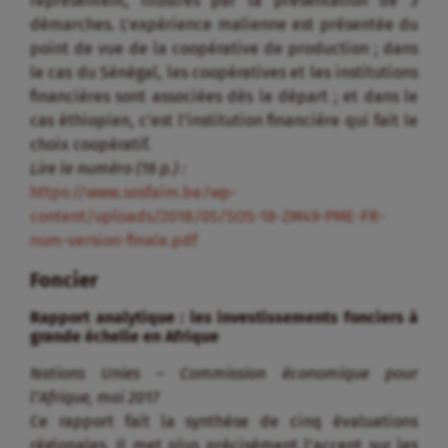
représentent, illustrés par la présentation de 3
démarches. L’expérience malienne est présentée du
point de vue de la coopérative de production ; dans
le cas du Sénégal, les coopératives et les institutions
financières sont associées dès le départ ; et dans le
cas éthiopien, c’est l’institution financière qui fait le
choix coopératif.
Lire le numéro (16 p.) :
https://www.sosfaim.be/wp-
content/uploads/2018/05/SOS-18-ZM49-PME-FR-
num-version-finale.pdf
Foncier
Rapport analytique : les investissements fonciers à
grande échelle en Afrique
Nations Unies – Commission économique pour
l’Afrique, mai 2017
Ce rapport fait la synthèse de cinq évaluations
régionales. Il met plus précisément l’accent sur les