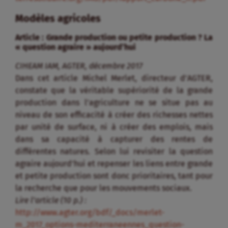
Modèles agricoles
Article : Grande production ou petite production ? La
« question agraire » aujourd’hui
CIHEAM IAM, AGTER, décembre 2017
Dans cet article Michel Merlet, directeur d’AGTER,
constate que la véritable supériorité de la grande
production dans l’agriculture ne se situe pas au
niveau de son efficacité à créer des richesses nettes
par unité de surface, ni à créer des emplois, mais
dans sa capacité à capturer des rentes de
différentes natures. Selon lui revisiter la question
agraire aujourd’hui et repenser les liens entre grande
et petite production sont donc prioritaires, tant pour
la recherche que pour les mouvements sociaux.
Lire l’article (10 p.) :
http://www.agter.org/bdf/_docs/merlet-
m_2017_options-mediterraneennes_question-