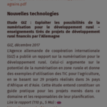
agraire.pdf
Nouvelles technologies
Etude GIZ : Exploiter les possibilités de la
numérisation pour le développement rural –
enseignements tirés de projets de développement
rural financés par l’Allemagne
GIZ, décembre 2017
L’Agence allemande de coopération internationale
(GIZ) a publié un rapport sur la numérisation pour le
développement rural. Celui-ci argumente sur le
potentiel de la numérisation en zone rurale et donne
des exemples d’utilisation des TIC pour l’agriculture,
en se basant sur 29 projets réalisés dans 34 pays
d’Afrique et d’Asie. Cette étude entend constituer un
guide pratique pour les projets menés dans ce
domaine et les responsables de leur planification.
Lire le rapport (110 p., 5 Mo) :