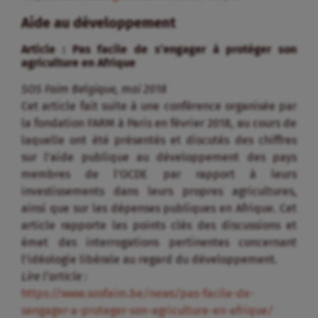
Aide au développement
Article : Pas facile de s’engager à protéger son
agriculture en Afrique
SOS Faim Belgique, mai 2018
Cet article fait suite à une conférence organisée par
la fondation FARM à Paris en février 2018, au cours de
laquelle ont été présentés et discutés des chiffres
sur l’aide publique au développement des pays
membres de l’OCDE par rapport à leurs
investissements dans leurs propres agricultures,
ainsi que sur les dépenses publiques en Afrique. Cet
article rapporte les points clés des discussions et
émet des interrogations pertinentes concernant
l’idéologie libérale au regard du développement.
Lire l’article :
https://www.sosfaim.be/news/pas-facile-de-
sengager-a-proteger-son-agriculture-en-afrique/