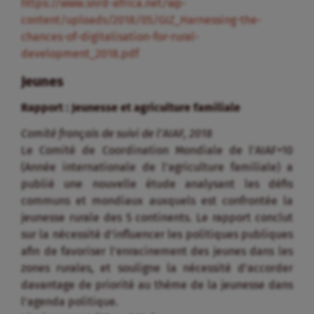
https://www.snrd-africa.net/wp-
content/uploads/2018/05/GIZ_Harnessing-the-
chances-of-digitalisation-for-rural-
development_2018.pdf
Jeunes
Rapport : Jeunesse et agriculture familiale
Comité français de suivi de l’AIAF, 2018
Le Comité de Coordination Mondiale de l’AIAF+10
(Année internationale de l’agriculture familiale) a
publié une nouvelle étude analysant les défis
communs et mondiaux auxquels est confrontée la
jeunesse rurale des 5 continents. Le rapport conclut
sur la nécessité d’influencer les politiques publiques
afin de favoriser l’enracinement des jeunes dans les
zones rurales, et souligne la nécessité d’accorder
davantage de priorité au thème de la jeunesse dans
l’agenda politique.