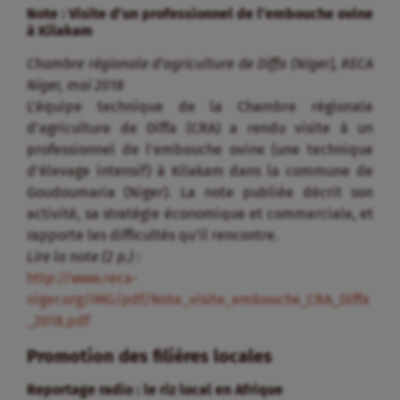
Note : Visite d’un professionnel de l’embouche ovine
à Kilakam
Chambre régionale d’agriculture de Diffa (Niger), RECA
Niger, mai 2018
L’équipe technique de la Chambre régionale
d’agriculture de Diffa (CRA) a rendu visite à un
professionnel de l’embouche ovine (une technique
d’élevage intensif) à Kilakam dans la commune de
Goudoumaria (Niger). La note publiée décrit son
activité, sa stratégie économique et commerciale, et
rapporte les difficultés qu’il rencontre.
Lire la note (2 p.) :
http://www.reca-
niger.org/IMG/pdf/Note_visite_embouche_CRA_Diffa
_2018.pdf
Promotion des filières locales
Reportage radio : le riz local en Afrique