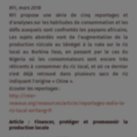
RFI, mars 2018
RFI propose une série de cinq reportages et
d’analyses sur les habitudes de consommation et les
défis auxquels sont confrontés les paysans africains.
Les sujets abordés vont de l’augmentation de la
production rizicole au Sénégal à la ruée sur le riz
local au Burkina Faso, en passant par le cas du
Nigeria où les consommateurs sont encore très
réticents à consommer du riz local, et où ce dernier
s’est déjà retrouvé dans plusieurs sacs de riz
indiquant l’origine « Chine ».
Ecouter les reportages :
http://inter-
reseaux.org/ressources/article/reportages-radio-le-
riz-local-en?lang=fr
Article : Financer, protéger et promouvoir la
production locale