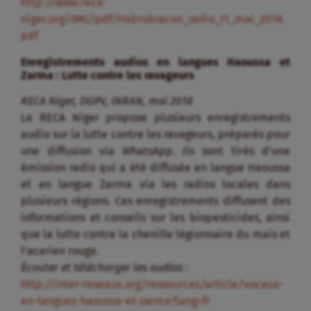
http://www.reca-
niger.org/IMG/pdf/Habrobracon_radio_11_mai_2018.
pdf
Enregistrements audios en langues Haoussa et
Zarma : Lutte contre les ravageurs
RECA Niger, DGPV, INRAN, mai 2018
Le RECA Niger propose plusieurs enregistrements
audio sur la lutte contre les ravageurs, préparés pour
une diffusion via WhatsApp. Ils sont tirés d’une
émission radio qui a été diffusée en langue Haoussa
et en langue Zarma via les radios locales dans
plusieurs régions. Ces enregistrements diffusent des
informations et conseils sur les biopesticides, ainsi
que la lutte contre la chenille légionnaire du maïs et
l’acarien rouge.
Écouter et télécharger les audios :
http://inter-reseaux.org/ressources/article/vocaux-
en-langues-haoussa-et-zarma?lang=fr