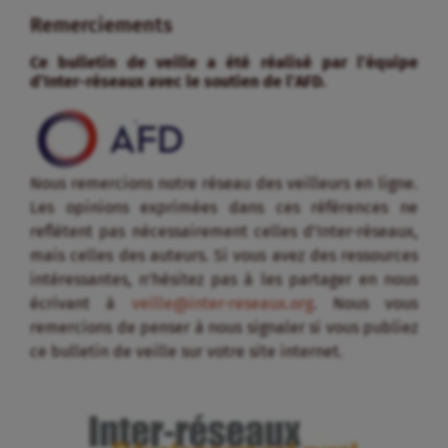
Remerciements
Ce bulletin de veille a été réalisé par l’équipe
d’Inter-réseaux avec le soutien de l’AFD.
Nous remercions notre réseau des veilleurs en ligne.
Les opinions exprimées dans ces références ne
reflètent pas nécessairement celles d’Inter-réseaux,
mais celles des auteurs. Si vous avez des ressources
intéressantes, n’hésitez pas à les partager en nous
écrivant à
veille@inter-reseaux.org
. Nous vous
remercions de penser à nous signaler si vous publiez
ce bulletin de veille sur votre site internet.