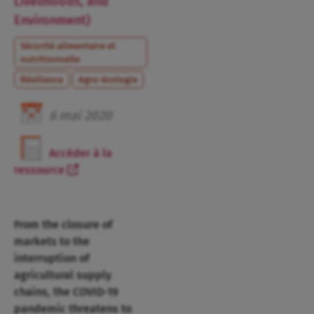
Livelihoods, and
Environment)
Sécurité alimentaire et
nutritionnelle
Résilience
Agro-écologie
6
mai
2020
Accéder à la
ressource
From the closure of
markets to the
interruption of
agricultural supply
chains, the COVID-19
pandemic threatens to