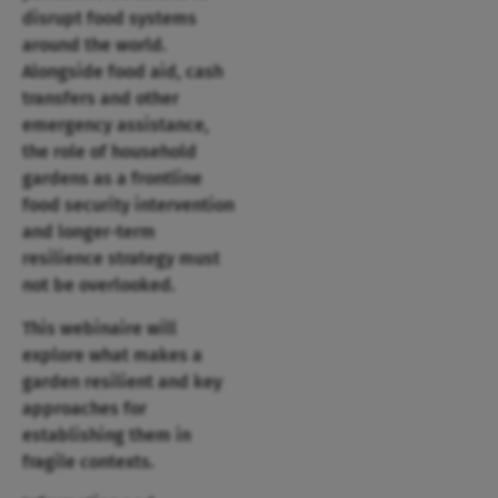
disrupt food systems
around the world.
Alongside food aid, cash
transfers and other
emergency assistance,
the role of household
gardens as a frontline
food security intervention
and longer-term
resilience strategy must
not be overlooked.
This webinaire will
explore what makes a
garden resilient and key
approaches for
establishing them in
fragile contexts.