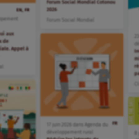
Forum Social Mondial Cotonou
2026
EN, FR
ppement
Forum Social Mondial
ui aux
2
x de
d
iale. Appel à
In
m
ré
al
p
C
FR
17
juin
2026
dans
Agenda du
développement rural
8