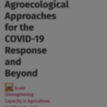
Agroecological
Approaches
for the
COVID-19
Response
and
Beyond
Scale
(Strengthening
Capacity in Agriculture,