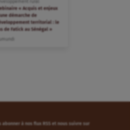
éveloppement rural
ebinaire « Acquis et enjeux
’une démarche de
veloppement territorial : le
as de Fatick au Sénégal »
umundi
 abonner à nos flux RSS et nous suivre sur