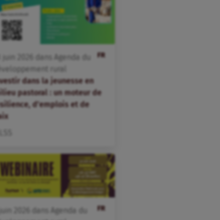
FR
3
juin
2026
dans
Agenda du
éveloppement rural
vestir dans la jeunesse en
ilieu pastoral : un moteur de
silience, d’emplois et de
aix
ILSS
FR
juin
2026
dans
Agenda du