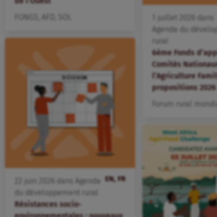
de l’Ouest
FONGS
,
AFD
,
SOL
1
juillet
2026
dans
Agenda du dévelo
rural
6ème Fonds d’app
Comités Nationau
l’Agriculture Famil
propositions 2026
Forum rural mondi
EN, FR
22
juin
2026
dans
Agenda
du développement rural
Résistances socio-
environnementales : nouveaux