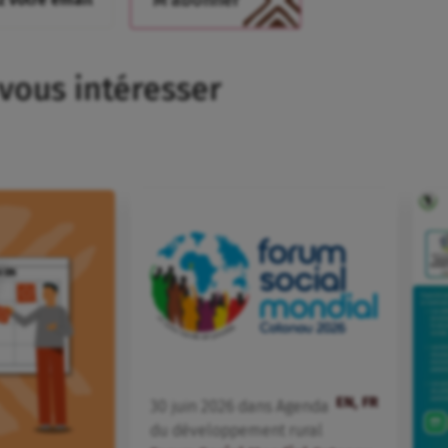
 vous intéresser
EN, FR
30
juin
2026
dans
Agenda
du développement rural