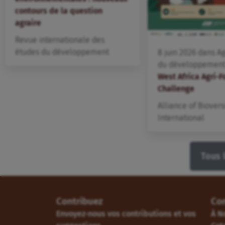
contours de la question
agraire
Revue internationale des
études du développement
8
juin
2026
dans
A
du développement 
West Africa Agri-
Challenge
Alliance of Biovers
International
Tous 
Contribuez
Co
Envoyez-nous vos contributions et vos
À N