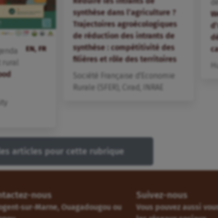
Réduire les intrants de
d
synthèse dans l’agriculture ?
W
Trajectoires agroécologiques
d
de réduction des intrants de
dé
synthèse : compétitivité des
c
EN, FR
genda
filières et rôle des territoires
rural
H
Food
Société Française d'Economie
Rurale (SFER)
,
Cirad
,
INRAE
ity
les articles pour cette rubrique
ntactez-nous
Suivez-nous
ogent-sur-Marne, Ouagadougou ou
Vous pouvez aussi vous