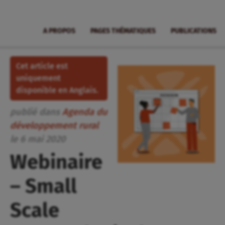
A PROPOS
PAGES THÉMATIQUES
PUBLICATIONS
Cet article est
uniquement
disponible en Anglais.
publié dans
Agenda du
développement rural
le
6
mai
2020
Webinaire
– Small
Scale