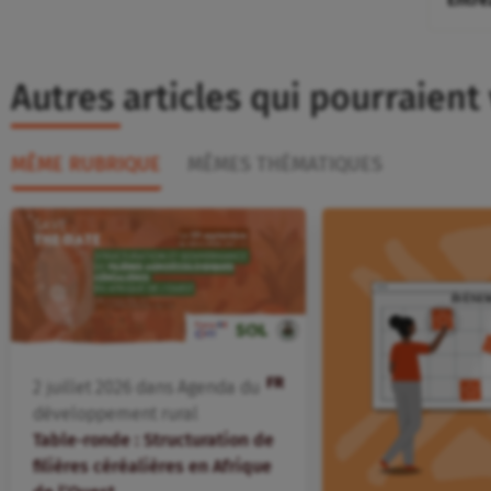
Autres articles qui pourraient
MÊME RUBRIQUE
MÊMES THÉMATIQUES
FR
2
juillet
2026
dans
Agenda du
développement rural
Table-ronde : Structuration de
filières céréalières en Afrique