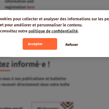
Information and
registration
here
cookies pour collecter et analyser des informations sur les p
e, et pour améliorer et personnaliser le contenu.
 consultez notre
politique de confidentialité
.
Ajouter à mon
Accepter
Refuser
agenda
tez informé⸱e !
-vous à nos publications et bulletins
s recevoir directement dans votre boîte