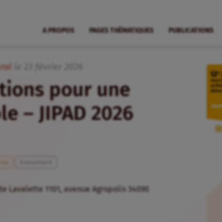
A PROPOS
PAGES THÉMATIQUES
PUBLICATIONS
ral
le
23
février
2026
tions pour une
le – JIPAD 2026
nde
Evenement
e Lavalette 1101, avenue Agropolis 34090