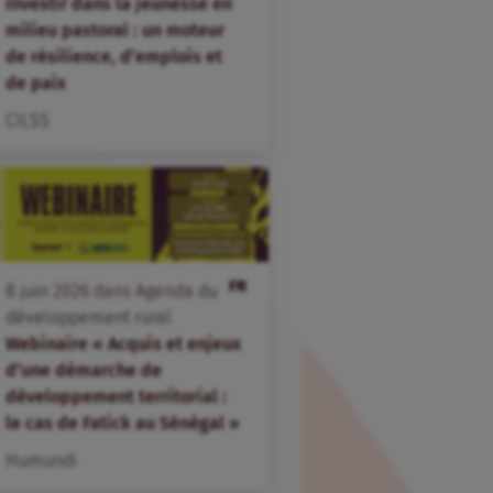
Investir dans la jeunesse en
milieu pastoral : un moteur
de résilience, d’emplois et
de paix
CILSS
FR
8
juin
2026
dans
Agenda du
développement rural
Webinaire « Acquis et enjeux
d’une démarche de
développement territorial :
le cas de Fatick au Sénégal »
Humundi