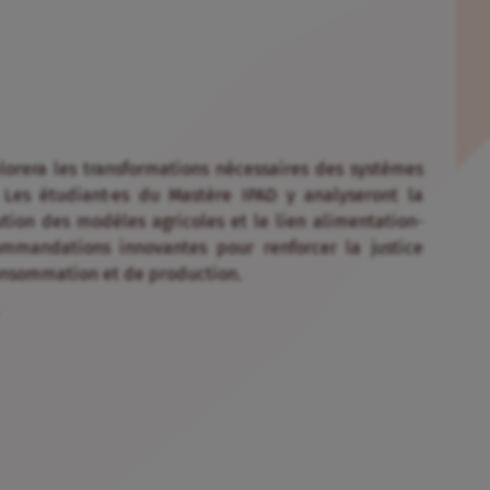
plorera les transformations nécessaires des systèmes
 Les étudiant·es du Mastère IPAD y analyseront la
lution des modèles agricoles et le lien alimentation-
mmandations innovantes pour renforcer la justice
 consommation et de production.