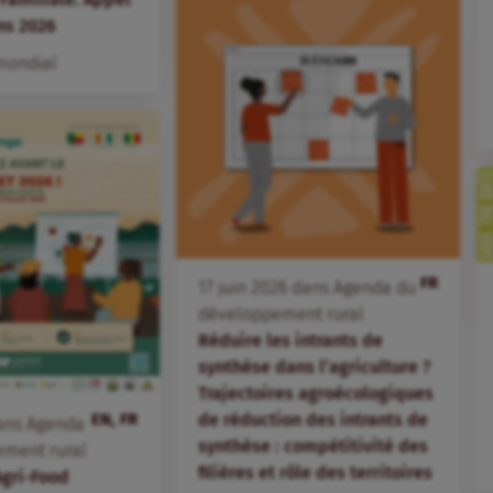
ns 2026
mondial
FR
17
juin
2026
dans
Agenda du
développement rural
Réduire les intrants de
synthèse dans l’agriculture ?
Trajectoires agroécologiques
EN, FR
de réduction des intrants de
ans
Agenda
synthèse : compétitivité des
ement rural
filières et rôle des territoires
Agri-Food