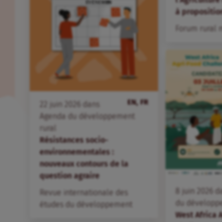
à propositio
Forum rural 
EN, FR
22
juin
2026
dans
Agenda du développement
rural
Résistances socio-
environnementales :
nouveaux contours de la
question agraire
8
juin
2026
d
Revue internationale des
du développ
études du développement
West Africa 