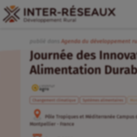
publié dans
Agenda du développement ru
Journée des Innova
Alimentation Durab
Changement climatique
Systèmes alimentaires
Mo
Pôle Tropiques et Méditerranée Campus d
Montpellier - France