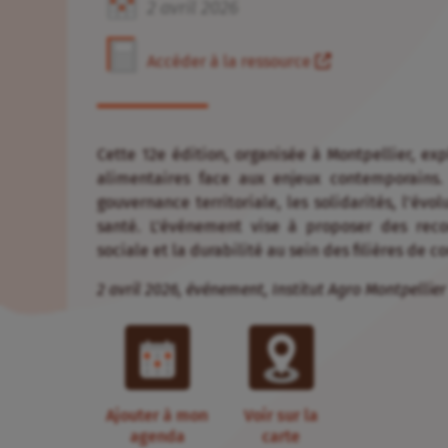
2
avril
2026
Accéder à la ressource
Cette 12e édition, organisée à Montpellier, ex
alimentaires face aux enjeux contemporains.
gouvernance territoriale, les solidarités, l’évo
santé. L’événement vise à proposer des reco
sociale et la durabilité au sein des filières de
2 avril 2026, événement, Institut Agro Montpellier
Ajouter à mon
Voir sur la
agenda
carte