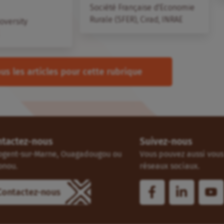
Société Française d'Economie
Rurale (SFER)
,
Cirad
,
INRAE
ioversity
us les articles pour cette rubrique
ntactez-nous
Suivez-nous
ogent-sur-Marne, Ouagadougou ou
Vous pouvez aussi vous 
onou.
réseaux sociaux.
Contactez-nous