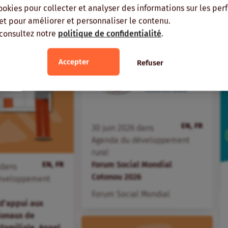
ME RÉGION
MÊME AUTEUR
ookies pour collecter et analyser des informations sur les pe
, et pour améliorer et personnaliser le contenu.
 consultez notre
politique de confidentialité
.
Accepter
Refuser
EN, FR
30
juin
2026
dans
Agenda du développement
rural
EN, FR
Forum Social Mondial
dans
Cotonou 2026
éveloppement
Forum Social Mondial
d’appui aux
ionaux de
 Familiale. Appel