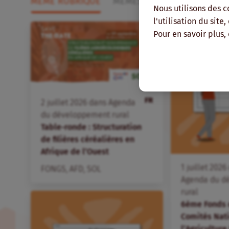
MÊME RUBRIQUE
MÊMES THÉMATIQUES
MÊ
Nous utilisons des c
l'utilisation du site
Pour en savoir plus,
FR
2
juillet
2026
dans
Agenda
du développement rural
Table-ronde : Structuration
de filières céréalières en
Afrique de l’Ouest
1
juillet
2026
FONGS
,
AFD
,
SOL
Agenda du d
rural
6ème Fonds 
Comités Nat
l’Agriculture