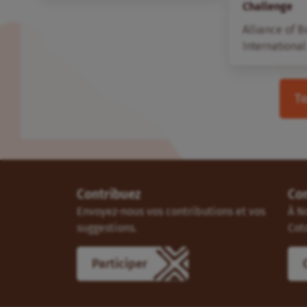
Challenge
Alliance of B
International
To
Contribuez
Co
Envoyez-nous vos contributions et vos
À N
suggestions.
Cot
Participer