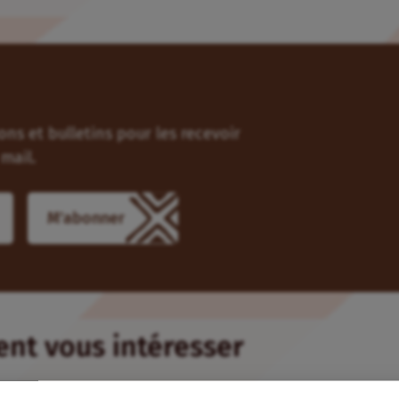
ns et bulletins pour les recevoir
mail.
ient vous intéresser