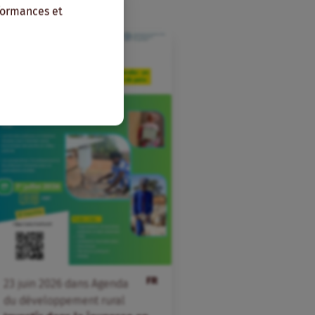
rformances et
FR
23
juin
2026
dans
Agenda
du développement rural