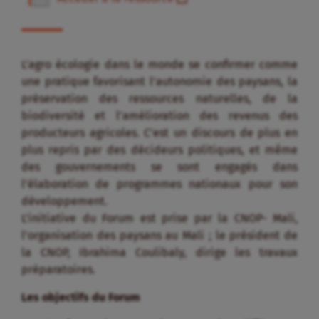
L’agro écologie dans le monde se confirmer comme
une pratique favorisant l’autonomie des paysans, la
préservation des ressources naturelles, de la
biodiversité et l’amélioration des revenus des
producteurs agricoles. C’est un discours de plus en
plus repris par des décideurs politiques, et même
des gouvernements se sont engagés dans
l’élaboration de programmes nationaux pour son
développement.
L’initiative du Forum est prise par la CNOP- Mali,
l’organisation des paysans au Mali ; le président de
la CNOP, Ibrahima Coulibaly, dirige les travaux
préparatoires.
Les objectifs du Forum