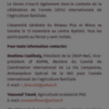
Le Forum s’inscrit également dans le contexte de la
célébration de l’année (2014) Internationale de
l’Agriculture familiale.
L’Assemblé Générale du Réseau Plus et Mieux se
tiendra le 13 novembre au centre Nyéléni. Tous les
participants au forum y sont invités.
Pour toute information contacter:
Ibrahima Coulibaly,
Président de la CNOP-Mali, Vice-
président of ROPPA, Membre du Comité de
Coordination International de La Via Campesina,
Ambassadeur Spécial de la FAO pour l’année
international de l’agriculture familiale
E-mail:
i_ibracoul@yahoo.fr
Youssouf Traoré
, Agricultural economist PhD
E-mail:
youssouftraor@yahoo.fr