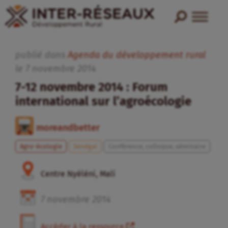
publié dans
Agenda du développement rural
le
7
novembre
2014
7-12 novembre 2014 : Forum
international sur l’agroécologie
moreandbetter
Agro-écologie
Sénégal
Conférence, colloque, séminaire
Centre Nyéléni, Mali
7
novembre
2014
Accéder à la ressource