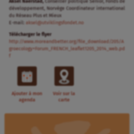
Aksel Naerstad,
Conseiller politique Senior, Fonds de
développement, Norvège Coordinateur international
du Réseau Plus et Mieux
E-mail:
aksel@utviklingsfondet.no
Télécharger le flyer
http://www.moreandbetter.org/file_download/205/A
groecology+Forum_FRENCH_leaflet1205_2014_web.pd
f
Ajouter à mon
Voir sur la
agenda
carte