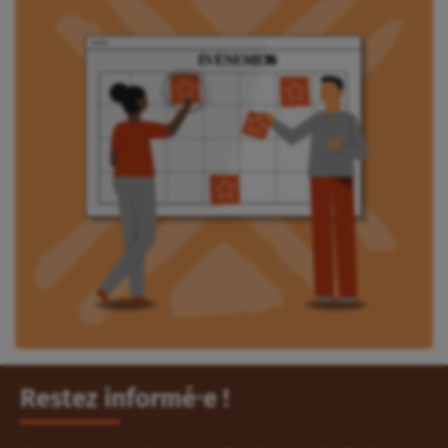
Restez informé⸱e !