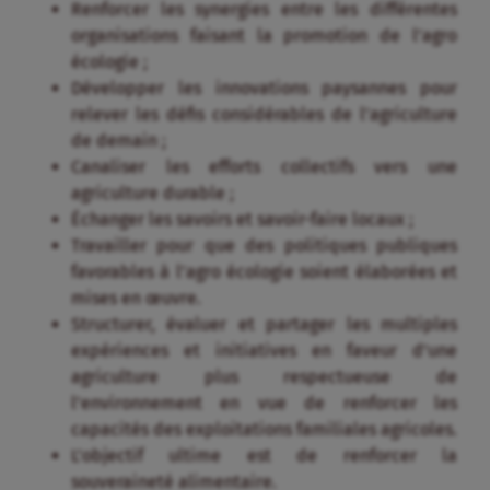
Renforcer les synergies entre les différentes
organisations faisant la promotion de l’agro
écologie ;
Développer les innovations paysannes pour
relever les défis considérables de l’agriculture
de demain ;
Canaliser les efforts collectifs vers une
agriculture durable ;
Échanger les savoirs et savoir-faire locaux ;
Travailler pour que des politiques publiques
favorables à l’agro écologie soient élaborées et
mises en œuvre.
Structurer, évaluer et partager les multiples
expériences et initiatives en faveur d’une
agriculture plus respectueuse de
l’environnement en vue de renforcer les
capacités des exploitations familiales agricoles.
L’objectif ultime est de renforcer la
souveraineté alimentaire.