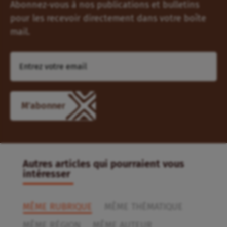
Abonnez-vous à nos publications et bulletins
pour les recevoir directement dans votre boîte
mail.
M'abonner
Autres articles qui pourraient vous
intéresser
MÊME RUBRIQUE
MÊME THÉMATIQUE
MÊME RÉGION
MÊME AUTEUR