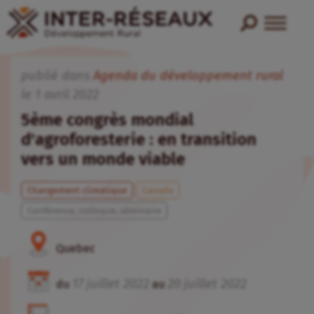
publié dans
Agenda du développement rural
le
1
avril
2022
5ème congrès mondial
d'agroforesterie : en transition
vers un monde viable
Changement climatique
Canada
Conférence, colloque, séminaire
Quebec
17
juillet
2022
20
juillet
2022
du
au