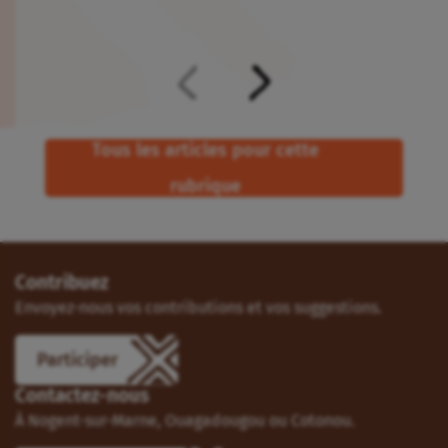
Tous les articles pour cette
rubrique
Contribuez
Envoyez-nous vos contributions et vos suggestions.
Participer
Contactez-nous
À Nogent-sur-Marne, Ouagadougou ou Cotonou.