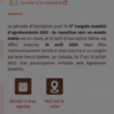
Accéder à la ressource
e
La période d’inscription pour le
5
Congrès mondial
d’agroforesterie 2022 : En transition vers un monde
viable
est en cours, et le tarif d’inscription hâtive est
offert jusqu’au
10
avril 2022
! Vous êtes
chaleureusement invités à vous inscrire à ce congrès
qui aura lieu à Québec, au Canada, du 17 au 20 juillet
2022. Une participation virtuelle sera également
possible.
Ajouter à mon
Voir sur la
agenda
carte