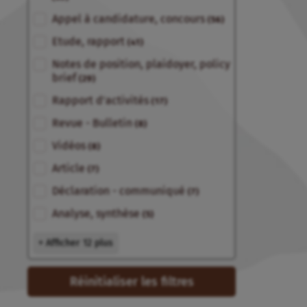
Appel à candidature, concours
(56)
Etude, rapport
(41)
Notes de position, plaidoyer, policy
brief
(29)
Rapport d'activités
(17)
Revue - Bulletin
(8)
Vidéos
(8)
Article
(7)
Déclaration - communiqué
(7)
Analyse, synthèse
(5)
+ Afficher 12 plus
Réinitialiser les filtres