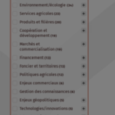
Environnement/écologie
(34)
Services agricoles
(23)
Produits et filières
(20)
Coopération et
développement
(19)
Marchés et
commercialisation
(19)
Financement
(13)
Foncier et territoires
(13)
Politiques agricoles
(12)
Enjeux commerciaux
(6)
Gestion des connaissances
(6)
Enjeux géopolitiques
(5)
Technologies/innovations
(5)