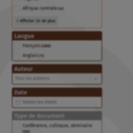
Afrique centrale
(4)
+ Afficher 24 de plus
Langue
Langue
Français
(388)
Anglais
(1)
Auteur
Auteur
Auteur
Date
Date
Date
Type de document
Type de document
Conférence, colloque, séminaire
(59)