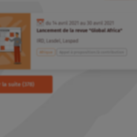
du
14
avril
2021
au
30
avril
2021
Lancement de la revue "Global Africa"
IRD
,
Lasdel
,
Laspad
Afrique
Appel à proposition/à contribution
 la suite
(378)