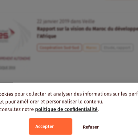
22
janvier
2019
dans
Veille
Rapport sur la vision du Maroc du dévelop
l’Afrique
Coopération Sud-Sud
Maroc
Etude, rapport
ookies pour collecter et analyser des informations sur les pe
, et pour améliorer et personnaliser le contenu.
 consultez notre
politique de confidentialité
.
Accepter
Refuser