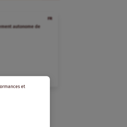
FR
pement autonome de
rformances et