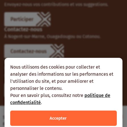
Envoyez-nous vos contributions et vos suggestions.
Participer
Contactez-nous
À Nogent-sur-Marne, Ouagadougou ou Cotonou.
Contactez-nous
Suivez-nous
Nous utilisons des cookies pour collecter et
Vous pouvez aussi vous abonner à nos flux RSS et nous
analyser des informations sur les performances et
suivre sur les réseaux sociaux.
l'utilisation du site, et pour améliorer et
personnaliser le contenu.
Pour en savoir plus, consultez notre
politique de
confidentialité
.
Site web réalisé avec le soutien de l’Agence
Accepter
Française de Développement