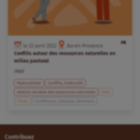
FR
le
22
avril
2022
Aix-en-Provence
Conflits autour des ressources naturelles en
milieu pastoral
IMAF
Pastoralisme
Conflits, insécurité
Gestion durable des ressources naturelles
Mali
Tchad
Conférence, colloque, séminaire
Contribuez