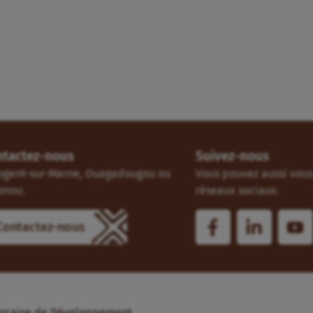
ntactez-nous
Suivez-nous
ogent-sur-Marne, Ouagadougou ou
Vous pouvez aussi vous 
onou.
réseaux sociaux.
Contactez-nous
Française de Développement