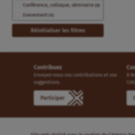
Type de document
Conférence, colloque, séminaire
(2)
Evenement
(1)
Réinitialiser les filtres
Contribuez
Co
Envoyez-nous vos contributions et vos
À N
suggestions.
Cot
Participer
Site web réalisé avec le soutien de l’Agence 