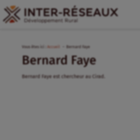
Vous êtes ici :
Accueil
Bernard Faye
Bernard Faye
Bernard Faye est chercheur au Cirad.