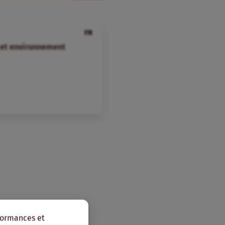
FR
e et environnement
rformances et