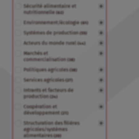
Sécurité alimentaire et
nutritionnelle
(62)
Environnement/écologie
(61)
Systèmes de production
(55)
Acteurs du monde rural
(44)
Marchés et
commercialisation
(38)
Politiques agricoles
(38)
Services agricoles
(27)
Intrants et facteurs de
production
(24)
Coopération et
développement
(21)
Structuration des filières
agricoles/systèmes
alimentaires
(20)