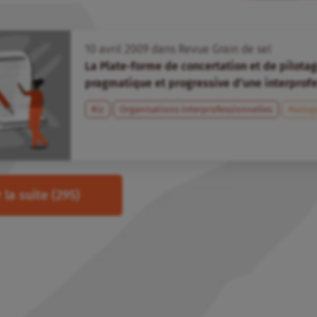
10
avril
2009
dans
Revue Grain de sel
La Plate-forme de concertation et de pilotage 
pragmatique et progressive d’une interprof
Riz
Organisations interprofessionnelles
Madag
 la suite
(295)