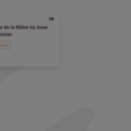
FR
de la filière riz, base
ession
ascar