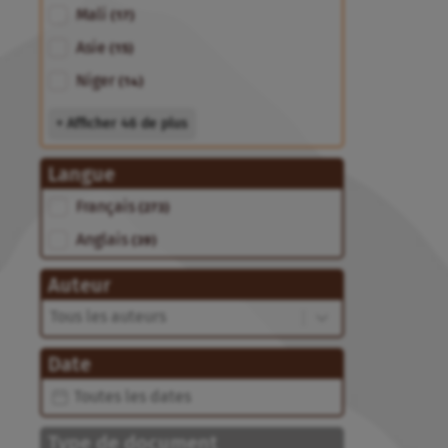
Mali
(17)
Asie
(15)
Niger
(14)
+ Afficher 46 de plus
Langue
Langue
Français
(273)
Anglais
(39)
Auteur
Auteur
Auteur
Date
Date
Date
Type de document