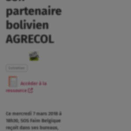
partenaire
bolivien
AGRECOL
Entretien
Accéder à la
ressource
Ce mercredi 7 mars 2018 à
18h30, SOS Faim Belgique
reçoit dans ses bureaux,