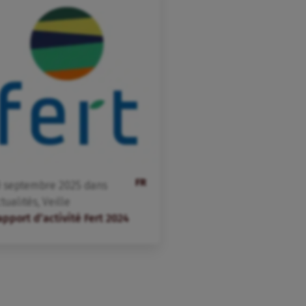
FR
0
septembre
2025
dans
tualités
,
Veille
pport d’activité Fert 2024