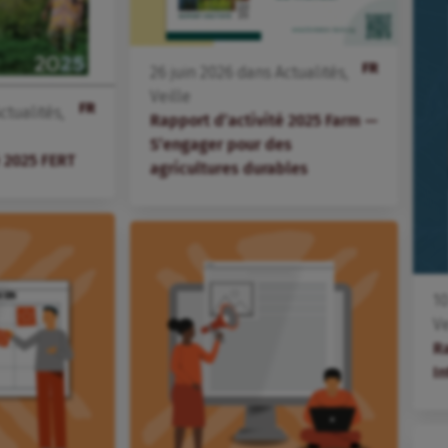
FR
26
juin
2026
dans
Actualités
,
Veille
FR
ctualités
,
Rapport d’activité 2025 Farm —
S’engager pour des
é 2025 FERT
agricultures durables
1
Ve
R
I