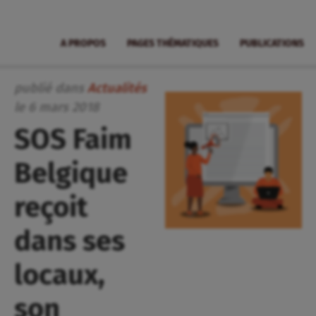
A PROPOS
PAGES THÉMATIQUES
PUBLICATIONS
publié dans
Actualités
le
6
mars
2018
SOS Faim
Belgique
reçoit
dans ses
locaux,
son