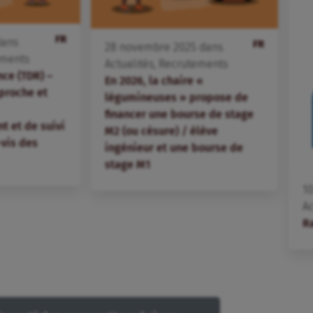
FR
ans
FR
28
novembre
2025
dans
ements
Actualités
,
Recrutements
ce (TDR) –
En 2026, la chaire «
pproche et
légumineuses » propose de
financer une bourse de stage
 et de suivi
M2 (ou césure) / élève
vis des
ingénieur et une bourse de
stage M1
1
Ac
Ra