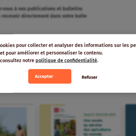
-vous à nos publications et bulletins
s recevoir directement dans votre boîte
cookies pour collecter et analyser des informations sur les p
e, et pour améliorer et personnaliser le contenu.
 consultez notre
politique de confidentialité
.
 vous intéresser
Accepter
Refuser