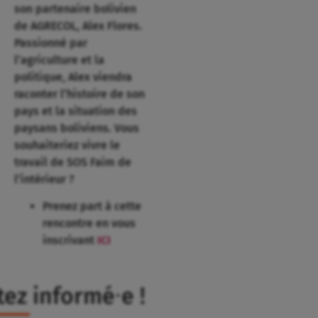
son partenaire bolivien
de AGRECOL, Alex Flores.
Passionné par
l’agriculture et la
politique, Alex viendra
raconter l’histoire de son
pays et la situation des
paysans boliviens. Vous
souhaiteriez vivre le
travail de SOS Faim de
l’intérieur ?
Prenez part à cette
rencontre en vous
inscrivant
ICI
tez informé⸱e !