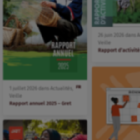
26
juin
2026
dans
A
Veille
Rapport d’activit
FR
1
juillet
2026
dans
Actualités
,
Veille
Rapport annuel 2025 – Gret