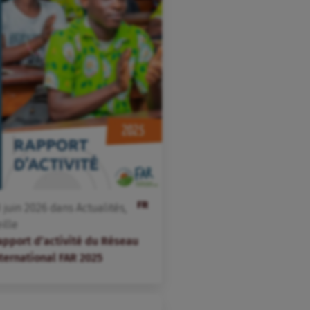
FR
0
juin
2026
dans
Actualités
,
ille
apport d’activité du Réseau
nternational FAR 2025