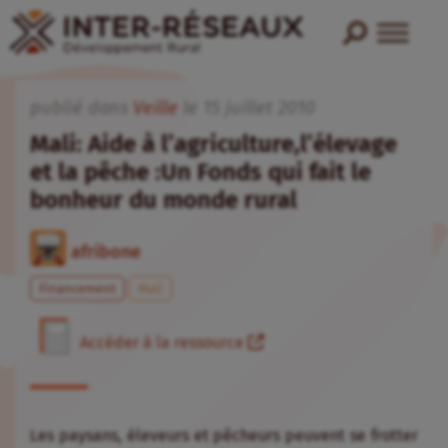
publié dans
Veille
le
15
juillet
2010
Mali: Aide à l’agriculture,l’élevage
et la pêche :Un Fonds qui fait le
bonheur du monde rural
afribone
Financement
Mali
Accéder à la ressource
Les paysans, éleveurs et pêcheurs peuvent se frotter