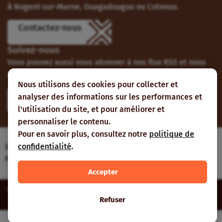
À Nogent-sur-Marne, Ouagadougou ou Cotonou.
Contactez-nous
Suivez-nous
Vous pouvez aussi vous abonner à nos flux RSS et nous
suivre sur les réseaux sociaux.
Nous utilisons des cookies pour collecter et
analyser des informations sur les performances et
l'utilisation du site, et pour améliorer et
personnaliser le contenu.
Pour en savoir plus, consultez notre
politique de
confidentialité
.
Site web réalisé avec le soutien de l’Agence
Française de Développement
Accepter
Inter-réseaux | Tous droits réservés |
Mentions légales
|
Plan du
Refuser
site