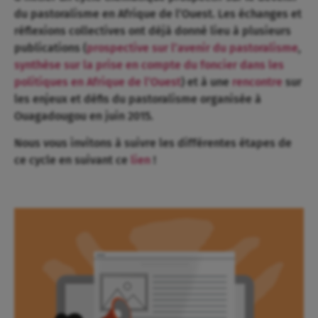
du pastoralisme en Afrique de l’Ouest. Les échanges et
réflexions collectives ont déjà donné lieu à plusieurs
publications (
prospective sur l’avenir du pastoralisme
,
synthèse sur la prise en compte du foncier dans les
politiques en Afrique de l’Ouest
) et à une
rencontre
sur
les enjeux et défis du pastoralisme organisée à
Ouagadougou en juin 2015.
Nous vous invitons à suivre les différentes étapes de
ce cycle en suivant ce
lien
!