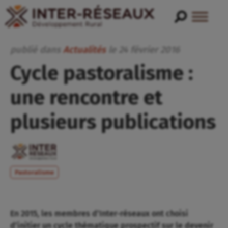
publié dans
Actualités
le
24
février
2016
Cycle pastoralisme :
une rencontre et
plusieurs publications
Pastoralisme
En 2015, les membres d’Inter-réseaux ont choisi
d’initier un cycle thématique prospectif sur le devenir