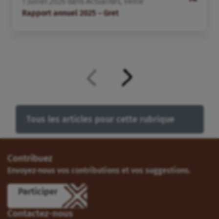
1
juillet
2026
dans
Actualités
,
Veille
Rapport annuel 2025 – Gret
Tous les articles pour cette rubrique
Contribuez
Envoyez-nous vos contributions et vos suggestions.
Participer
Contactez-nous