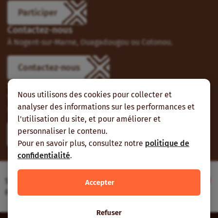
Participer
Contactez-nous
À Nogent-sur-Marne, Ouagadougou ou Cotonou.
Contactez-nous
Suivez-nous
Nous utilisons des cookies pour collecter et
Vous pouvez aussi vous abonner à nos flux RSS et nous
analyser des informations sur les performances et
suivre sur les réseaux sociaux.
l'utilisation du site, et pour améliorer et
personnaliser le contenu.
Pour en savoir plus, consultez notre
politique de
confidentialité
.
Site web réalisé avec le soutien de l’Agence
Accepter
Française de Développement
Refuser