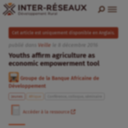
Cet article est uniquement disponible en Anglais.
publié dans
Veille
le
8
décembre
2016
Youths affirm agriculture as
economic empowerment tool
Groupe de la Banque Africaine de
Développement
Jeunes
Afrique
Conférence, colloque, séminaire
Accéder à la ressource