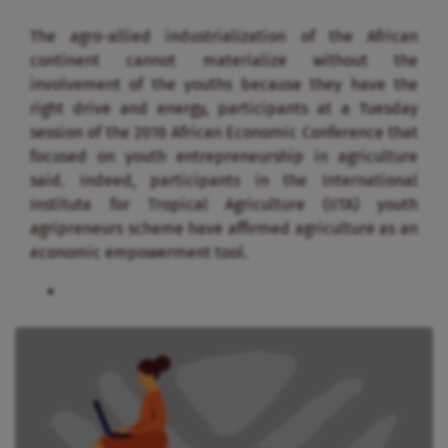
The agro-allied industrialization of the African
continent cannot materialize without the
involvement of the youths because they have the
right drive and energy, participants at a Tuesday
session of the 2016 African Economic Conference that
focused on youth entrepreneurship in agriculture
said. Indeed, participants in the International
Institute for Tropical Agriculture (IITA) youth
agripreneurs scheme have affirmed agriculture as an
economic empowerment tool.