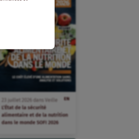
EN
23
juillet
2026
dans
Veille
L’État de la sécurité
alimentaire et de la nutrition
dans le monde SOFI 2026