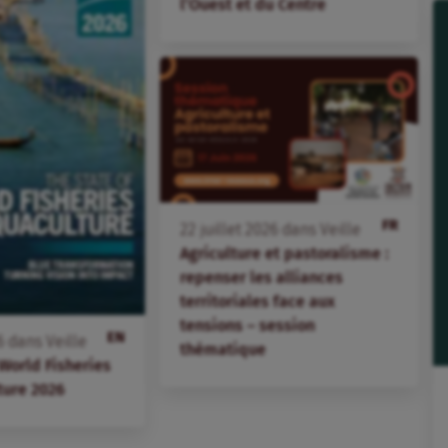
l’Ouest et du Centre
FR
22
juillet
2026
dans
Veille
Agriculture et pastoralisme :
repenser les alliances
territoriales face aux
tensions – session
EN
6
dans
Veille
thématique
 World Fisheries
ture 2026