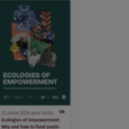
EN
23
juillet
2026
dans
Veille
Ecologies of Empowerment:
Why and how to fund youth-