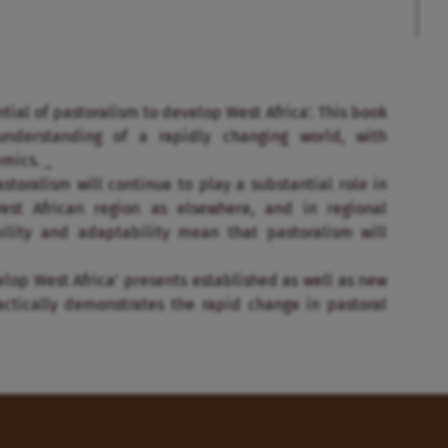
tial of pastoralism to develop West Africa’. This book
nderstanding of a rapidly changing world, with
mics. _
toralism will continue to play a substantial role in
st African region as elsewhere, and in regional
bility and adaptability mean that pastoralism will
elop West Africa’ presents established as well as new
ctically demonstrates the rapid change in pastoral