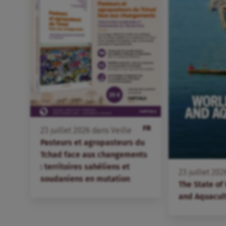
FR
23
juillet
2026
dans
Veille
Pasteurs et agropasteurs du
Tchad face aux changements
: territoires sahéliens et
23
juillet
202
soudaniens en mutation
The State of
and Aquacul