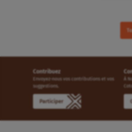
To
Contribuez
Co
Envoyez-nous vos contributions et vos
À N
suggestions.
Cot
Participer