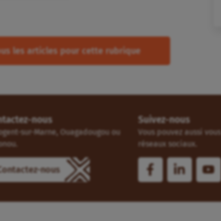
us les articles pour cette rubrique
ntactez-nous
Suivez-nous
ogent-sur-Marne, Ouagadougou ou
Vous pouvez aussi vous 
onou.
réseaux sociaux.
Contactez-nous