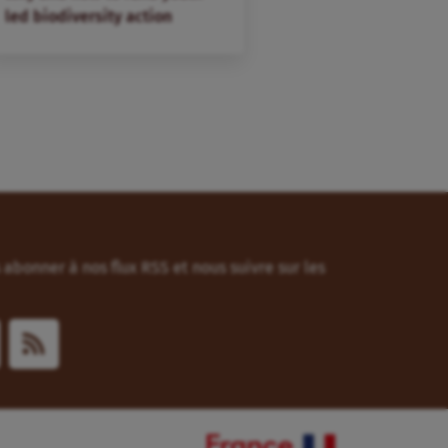
led biodiversity action
abonner à nos flux RSS et nous suivre sur les