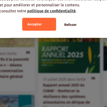
, et pour améliorer et personnaliser le contenu.
 consultez notre
politique de confidentialité
.
Accepter
Refuser
FR
ans
Veille
fin à la pauvreté
ice » – Adama
 conversation
étaire général
FR
31
juillet
2026
dans
Veille
Rapport annuel 2025 du
CORAF – Renforcer la
résilience des systèmes
alimentaires en Afrique de