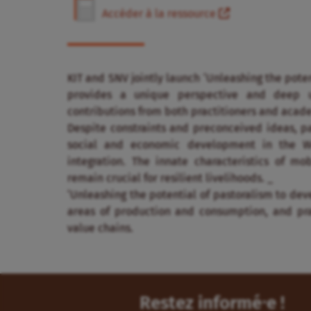
Accéder à la ressource
KIT and SNV jointly launch ‘Unleashing the poten
provides a unique perspective and deep u
contributions from both practitioners and acade
Despite constraints and preconceived ideas, pas
social and economic development in the We
integration. The innate characteristics of mo
remain crucial for resilient livelihoods. _
‘Unleashing the potential of pastoralism to dev
areas of production and consumption, and pra
value chains.
Restez informé⸱e !