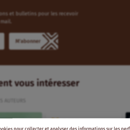
ns et bulletins pour les recevoir
mail.
ient vous intéresser
S AUTEURS
ookies pour collecter et analyser des informations sur les pe