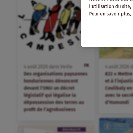
l'utilisation du site
Pour en savoir plus,
FR
4
août
2026
dans
Veille
4
août
2026
d
Des organisations paysannes
#22 « Mettre 
honduriennes dénoncent
et à l’injust
devant l’ONU un décret
Coulibaly en
législatif qui légalise la
avec le secr
dépossession des terres au
d’Humundi
profit de l’agrobusiness