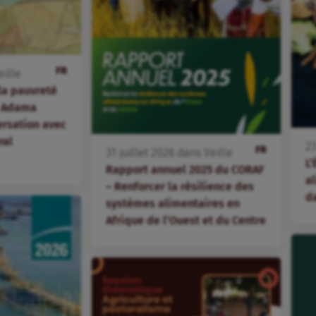
FR
eille
 la pauvreté
 – Adama
ersation avec
ral
2
FR
31
juillet
2026
dans
Veille
L’
Rapport annuel 2025 du CORAF
al
– Renforcer la résilience des
d
systèmes alimentaires en
Afrique de l’Ouest et du Centre