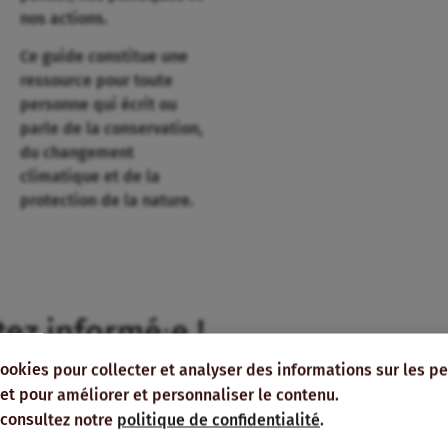
nos actions.
Ce guide constitue une
ressource pour toute
personne qui écrit ou
parle de la conservation,
du changement
climatique et de la
protection de la nature.
tez informé⸱e !
cookies pour collecter et analyser des informations sur les p
-vous à nos publications et bulletins
e, et pour améliorer et personnaliser le contenu.
s recevoir directement dans votre boîte
 consultez notre
politique de confidentialité
.