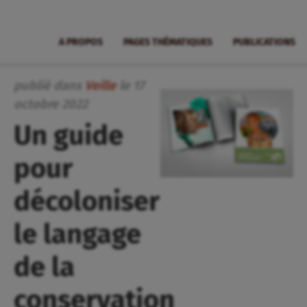
A PROPOS
PAGES THÉMATIQUES
PUBLICATIONS
publié dans
Veille
le
17
octobre
2022
Un guide
pour
décoloniser
le langage
de la
conservation