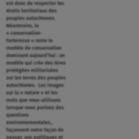
est donc de respecter les
droits territoriaux des
peuples autochtones.
Néanmoins, la
« conservation-
forteresse » reste le
modèle de conservation
dominant aujourd’hui : un
modèle qui crée des Aires
protégées militarisées
sur les terres des peuples
autochtones. Les images
sur la « nature » et les
mots que nous utilisons
lorsque nous parlons des
questions
environnementales.,
façonnent notre façon de
penser, nos politiques et