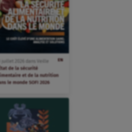
EN
3
juillet
2026
dans
Veille
État de la sécurité
imentaire et de la nutrition
ans le monde SOFI 2026