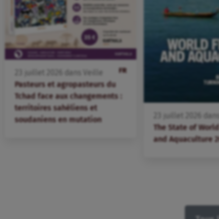
FR
23
juillet
2026
dans
Veille
Pasteurs et agropasteurs du
Tchad face aux changements :
territoires sahéliens et
23
juillet
2026
dan
soudaniens en mutation
The State of World
and Aquaculture 