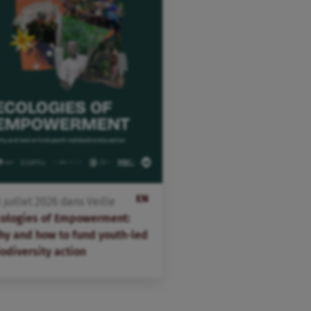
EN
3
juillet
2026
dans
Veille
cologies of Empowerment:
hy and how to fund youth-led
odiversity action