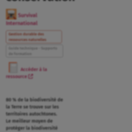
Survival
International
Gestion durable des
ressources naturelles
Guide technique - Supports
de formation
Accéder à la
ressource
80 % de la biodiversité de
la Terre se trouve sur les
territoires autochtones.
Le meilleur moyen de
protéger la biodiversité