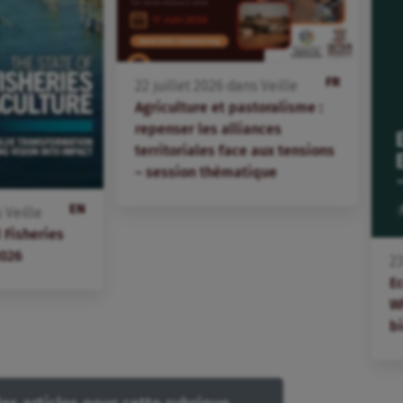
FR
22
juillet
2026
dans
Veille
Agriculture et pastoralisme :
repenser les alliances
territoriales face aux tensions
– session thématique
EN
s
Veille
 Fisheries
2026
2
E
W
bi