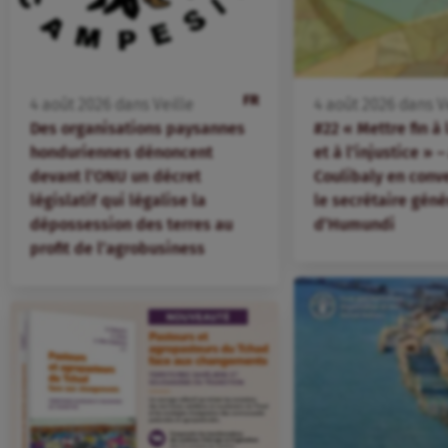
FR
4
août
2026
dans
Veille
4
août
2026
dans
V
Des organisations paysannes
#22 « Mettre fin à
honduriennes dénoncent
et à l’injustice »
devant l’ONU un décret
Coulibaly en conv
législatif qui légalise la
le secrétaire géné
dépossession des terres au
d’Humundi
profit de l’agrobusiness