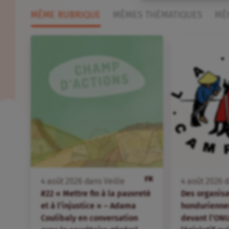
MÊME RUBRIQUE
MÊMES THÉMATIQUES
MÊ
FR
4
août
2026
dans
Veille
4
août
2026
d
#22 « Mettre fin à la pauvreté
Des organis
et à l’injustice » – Adama
hondurienne
Coulibaly en conversation
devant l’ONU