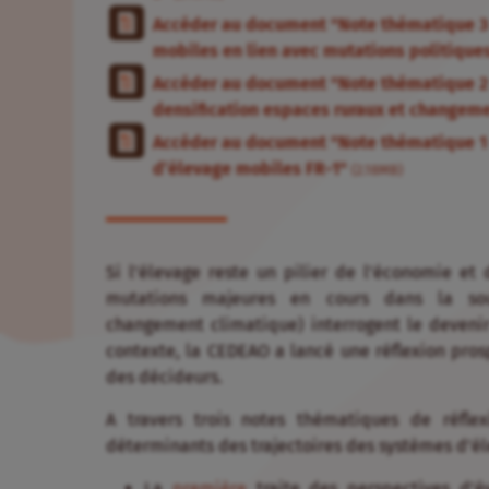
Accéder au document "Note thématique 3 
mobiles en lien avec mutations politiques
Accéder au document "Note thématique 2 
densification espaces ruraux et changem
Accéder au document "Note thématique 1 
d’élevage mobiles FR-1"
(2.18MB)
Si l’élevage reste un pilier de l’économie et d
mutations majeures en cours dans la sous-
changement climatique) interrogent le devenir
contexte, la CEDEAO a lancé une réflexion pro
des
décideurs.
A travers trois notes thématiques de réfle
déterminants
des trajectoires des systèmes d’é
La
première
traite des perspectives d’é