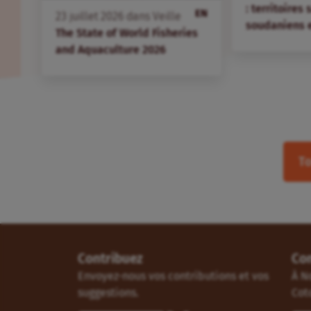
: territoires
EN
23
juillet
2026
dans
Veille
soudaniens 
The State of World Fisheries
and Aquaculture 2026
To
Contribuez
Co
Envoyez-nous vos contributions et vos
À N
suggestions.
Cot