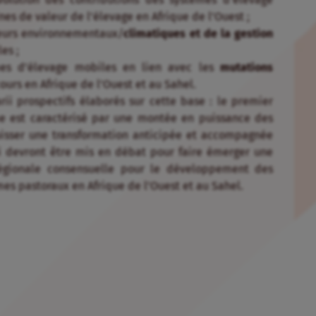
nes de valeur de l’élevage en Afrique de l’Ouest ;
teurs environnementaux/
climatiques et de la gestion
es ;
mes d’élevage mobiles en lien avec les
mutations
ours en Afrique de l’Ouest et au Sahel.
rii prospectifs élaborés sur cette base : le premier
me est caractérisé par une montée en puissance des
quisser une transformation anticipée et accompagnée
ii devront être mis en débat pour faire émerger une
 régionale consensuelle pour le développement des
mes pastoraux en Afrique de l’Ouest et au Sahel.