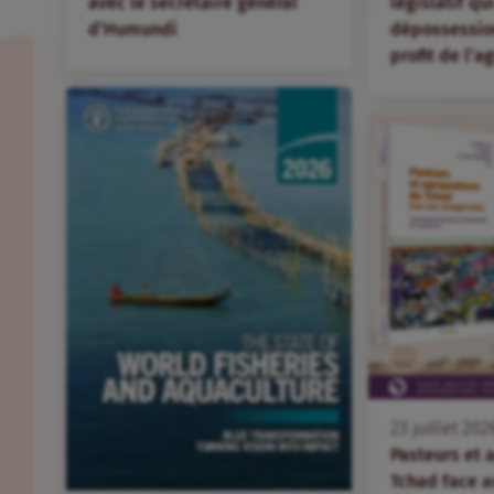
avec le secrétaire général
législatif qu
d’Humundi
dépossession
profit de l’
23
juillet
202
Pasteurs et 
Tchad face 