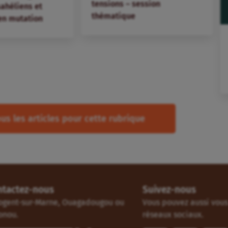
tensions – session
 sahéliens et
thématique
en mutation
us les articles pour cette rubrique
ntactez-nous
Suivez-nous
ogent-sur-Marne, Ouagadougou ou
Vous pouvez aussi vous 
onou.
réseaux sociaux.