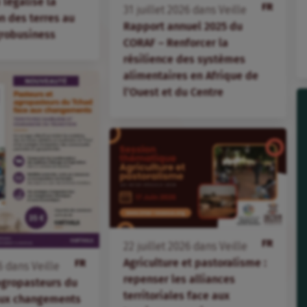
i légalise la
FR
31
juillet
2026
dans
Veille
 des terres au
Rapport annuel 2025 du
agrobusiness
CORAF – Renforcer la
résilience des systèmes
alimentaires en Afrique de
l’Ouest et du Centre
FR
22
juillet
2026
dans
Veille
Agriculture et pastoralisme :
FR
6
dans
Veille
repenser les alliances
agropasteurs du
territoriales face aux
aux changements