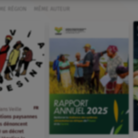
ME RÉGION
MÊME AUTEUR
FR
ans
Veille
ations paysannes
s dénoncent
 un décret