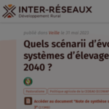
publié dans
Veille
le
31
mai
2023
Quels scénarii d’év
systèmes d’élevage
2040 ?
Pastoralisme
Politique agricole de la CEDEAO (ECOWAP
Accéder au document "Note de synthèse su
3"
(2.13MB)