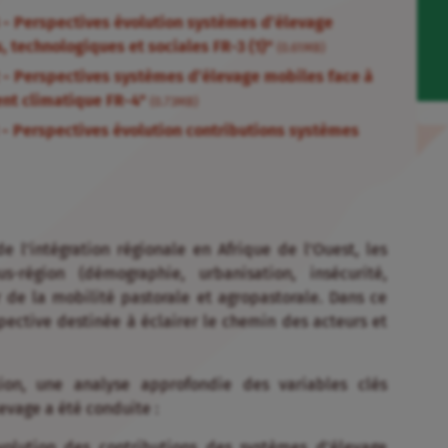
- Perspectives évolution systèmes d’élevage
, technologiques et sociales FR-3 (1)"
(0.61MB)
- Perspectives systèmes d’élevage mobiles face à
ent climatique FR-4"
(0.73MB)
- Perspectives évolution contributions systèmes
e l’intégration régionale en Afrique de l’Ouest, les
région (démographie, urbanisation, insécurité,
 de la mobilité pastorale et agropastorale. Dans ce
spective
destinée à éclairer le chemin des acteurs et
xion, une analyse approfondie des variables clés
levage
a été conduite :
volution des contributions des systèmes d’élevage