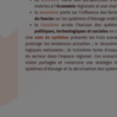
mobiles à l’
économie
régionale et aux chaî
la
deuxième
porte sur l’influence des fac
du foncier
sur les systèmes d’élevage mobil
la
troisième
scrute l’horizon des systè
politiques, technologiques et sociales
en c
Une
note de synthèse
présente les trois scena
prolonge les tendances actuelles ; le deuxiè
logiques nationales ; le troisième tente d’es
du secteur dans l’espace régional. Ces scenar
vision partagée et construire une stratégie
systèmes d’élevage et la sécurisation des systè