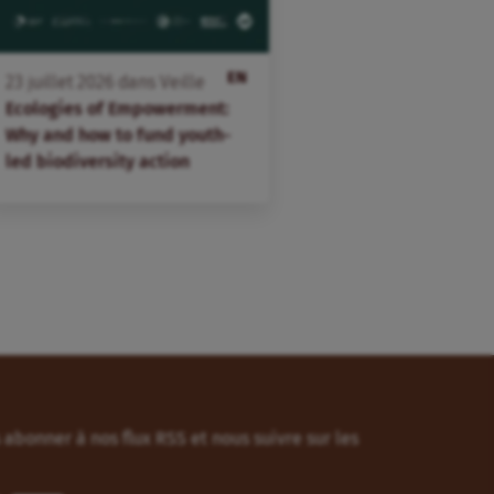
EN
23
juillet
2026
dans
Veille
Ecologies of Empowerment:
Why and how to fund youth-
led biodiversity action
abonner à nos flux RSS et nous suivre sur les