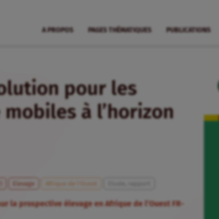
A PROPOS
PAGES THÉMATIQUES
PUBLICATIONS
olution pour les
 mobiles à l’horizon
)
Elevage
Afrique de l’Ouest
Etude, rapport
r la prospective élevage en Afrique de l’Ouest FR-