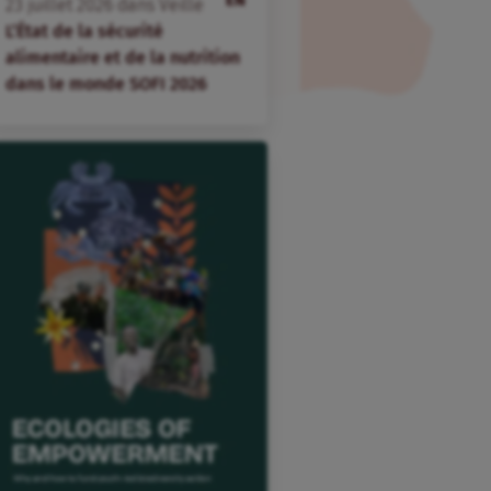
EN
23
juillet
2026
dans
Veille
L’État de la sécurité
alimentaire et de la nutrition
dans le monde SOFI 2026