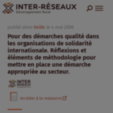
publié dans
Veille
le
4
mai
2006
Pour des démarches qualité dans
les organisations de solidarité
internationale. Réflexions et
éléments de méthodologie pour
mettre en place une démarche
appropriée au secteur.
Accéder à la ressource