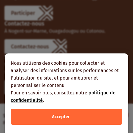
Participer
Contactez-nous
À Nogent-sur-Marne, Ouagadougou ou Cotonou.
Contactez-nous
Suivez-nous
Nous utilisons des cookies pour collecter et
Vous pouvez aussi vous abonner à nos flux RSS et nous
analyser des informations sur les performances et
suivre sur les réseaux sociaux.
l'utilisation du site, et pour améliorer et
personnaliser le contenu.
Pour en savoir plus, consultez notre
politique de
confidentialité
.
Site web réalisé avec le soutien de l’Agence
Accepter
Française de Développement