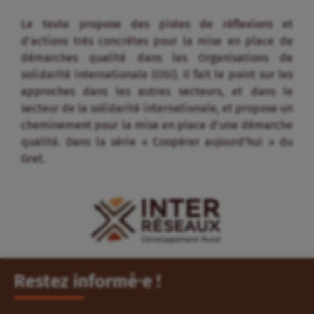
Le texte propose des pistes de réflexions et
d’actions très concrètes pour la mise en place de
démarches qualité dans les Organisations de
solidarité internationale (OSI). Il fait le point sur les
approches dans les autres secteurs, et dans le
secteur de la solidarité internationale, et propose un
cheminement pour la mise en place d’une démarche
qualité. Dans la série « Coopérer aujourd’hui » du
Gret.
Restez informé⸱e !