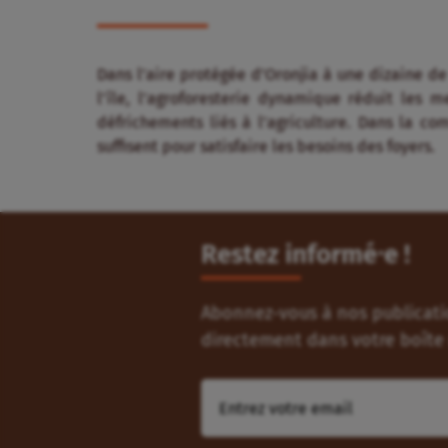
Dans l’aire protégée d’Oronjia à une dizaine d
l’île, l’agroforesterie dynamique réduit les 
défrichements liés à l’agriculture. Dans la c
suffisent pour satisfaire les besoins des foyers.
Restez informé⸱e !
Abonnez-vous à nos publicatio
directement dans votre boîte 