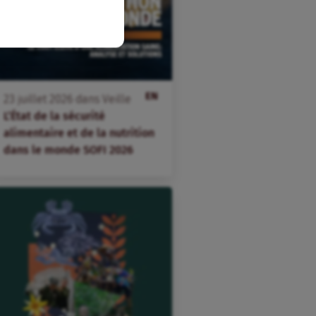
EN
23
juillet
2026
dans
Veille
L’État de la sécurité
alimentaire et de la nutrition
dans le monde SOFI 2026