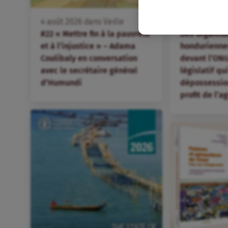
FR
4
août
2026
dans
Veille
4
août
2026
d
#22 « Mettre fin à la pauvreté
Des organis
et à l’injustice » – Adama
hondurienne
Coulibaly en conversation
devant l’ONU
avec le secrétaire général
législatif qu
d’Humundi
dépossession
profit de l’