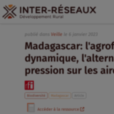
publié dans
Veille
le
6
janvier
2023
Madagascar: l'agro
dynamique, l'altern
pression sur les ai
Biodiversité
Madagascar
Article
Accéder à la ressource