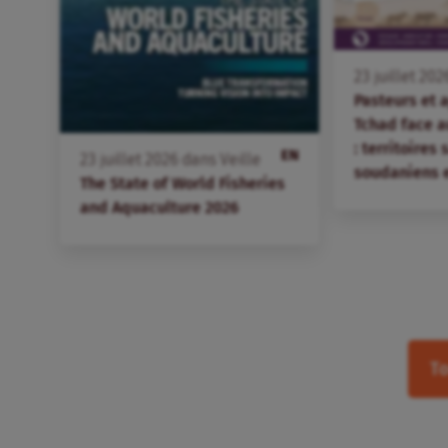
23
juillet
202
Pasteurs et 
Tchad face 
: territoires
EN
23
juillet
2026
dans
Veille
soudaniens 
The State of World Fisheries
and Aquaculture 2026
To