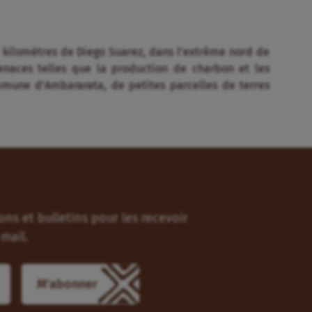
e kilomètres de Diego Suarez, dans l’extrême nord de
menaces telles que la production de charbon et les
ommune d’Ambararata, de petites parcelles de terres
ns et bulletins pour les recevoir
mail.