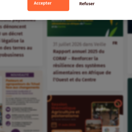
Accepter
Refuser
FR
ans
Veille
ations paysannes
s dénoncent
 un décret
i légalise la
FR
31
juillet
2026
dans
Veille
 des terres au
Rapport annuel 2025 du
agrobusiness
CORAF – Renforcer la
résilience des systèmes
alimentaires en Afrique de
l’Ouest et du Centre