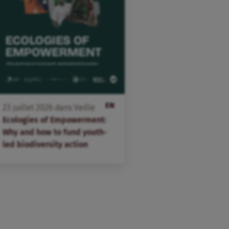
EN
23
juillet
2026
dans
Veille
Ecologies of Empowerment:
Why and how to fund youth-
led biodiversity action