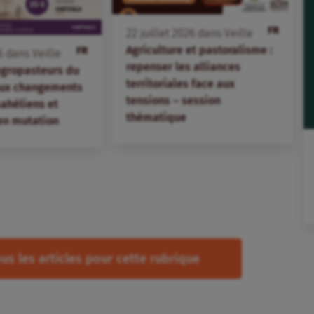
FR
22
juillet
2026
dans
Veille
Agriculture et pastoralisme :
FR
6
dans
Veille
repenser les alliances
agropasteurs du
territoriales face aux
aux changements
tensions – session
 sahéliens et
thématique
en mutation
us les articles pour cette rubrique