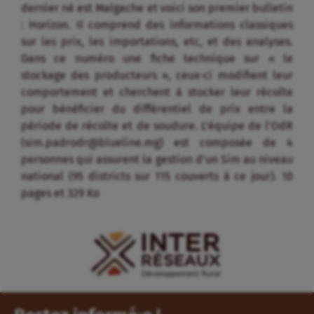
dernier né est Malgache et voici son premier bulletin
: Horizon. Il comprend des informations classiques
sur les prix, les importations, etc, et des analyses.
Dans ce numéro une fiche technique sur « le
stockage des producteurs », ceux-ci modifient leur
comportement et cherchent à stocker leur récolte
pour bénéficier du différentiel de prix entre la
période de récolte et de soudure. L’équipe de l’OdR
(sim.padrodr@blueline.mg) est composée de 4
personnes qui assurent la gestion d’un Sim au niveau
national (95 districts sur 115 couverts à ce jour). 10
pages et 329 Ko