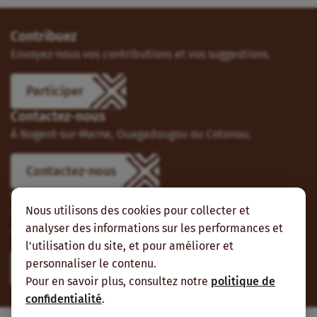
Contribuez
Envoyez-nous vos contributions et vos suggestions.
Participer
Contactez-nous
À Nogent-sur-Marne, Ouagadougou ou Cotonou.
Contactez-nous
Suivez-nous
Nous utilisons des cookies pour collecter et
Vous pouvez aussi vous abonner à nos flux RSS et nous
analyser des informations sur les performances et
suivre sur les réseaux sociaux.
l'utilisation du site, et pour améliorer et
personnaliser le contenu.
Pour en savoir plus, consultez notre
politique de
confidentialité
.