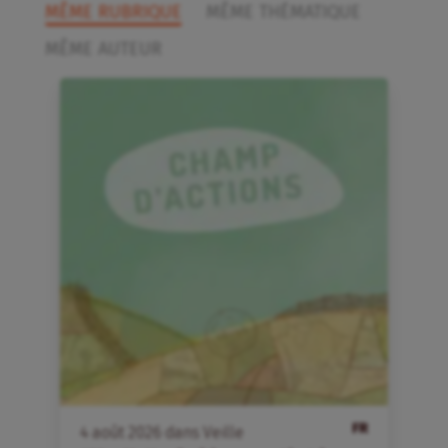
MÊME RUBRIQUE
MÊME THÉMATIQUE
MÊME AUTEUR
FR
4
août
2026
dans
Veille
4