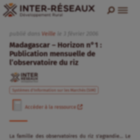
publié dans
Veille
le
3
février
2006
Madagascar – Horizon n°1 :
Publication mensuelle de
l’observatoire du riz
Systèmes d'Information sur les Marchés (SIM)
Accéder à la ressource
La famille des observatoires du riz s’agrandie… Le