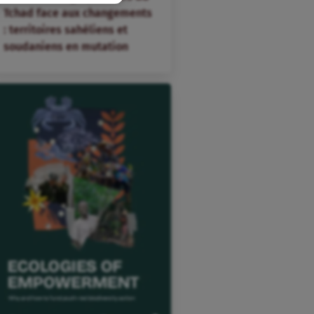
Tchad face aux changements
: territoires sahéliens et
soudaniens en mutation