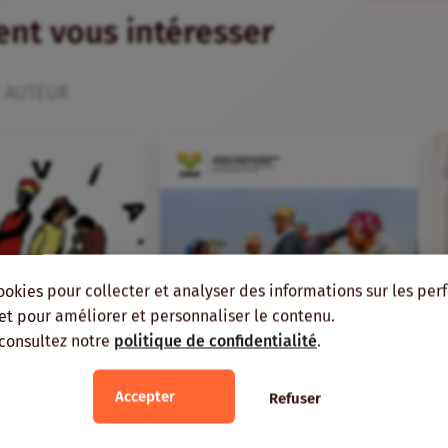
ient vous intéresser
 AUTEUR
ookies pour collecter et analyser des informations sur les pe
, et pour améliorer et personnaliser le contenu.
 consultez notre
politique de confidentialité
.
Accepter
Refuser
FR
ans
Veille
ations paysannes