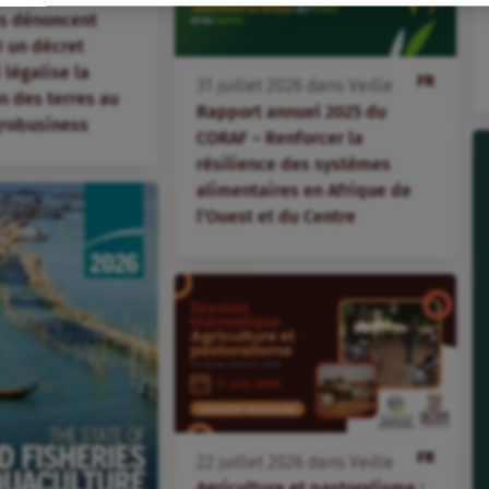
s dénoncent
 un décret
i légalise la
FR
31
juillet
2026
dans
Veille
 des terres au
Rapport annuel 2025 du
agrobusiness
CORAF – Renforcer la
résilience des systèmes
alimentaires en Afrique de
l’Ouest et du Centre
FR
22
juillet
2026
dans
Veille
Agriculture et pastoralisme :