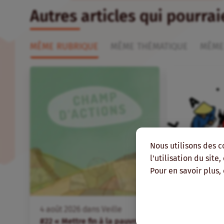
Autres articles qui pourra
MÊME RUBRIQUE
MÊME THÉMATIQUE
MÊME
Nous utilisons des c
l'utilisation du site
Pour en savoir plus,
FR
4
août
2026
dans
Veille
4
août
2026
d
#22 « Mettre fin à la pauvreté
Des organis