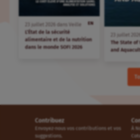
EN
23
juillet
2026
dans
Veille
L’État de la sécurité
23
juillet
202
alimentaire et de la nutrition
The State of
dans le monde SOFI 2026
and Aquacul
To
Contribuez
Co
Envoyez-nous vos contributions et vos
À N
suggestions.
Cot