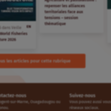
repenser les alliances
territoriales face aux
tensions – session
thématique
EN
6
dans
Veille
 World Fisheries
ture 2026
us les articles pour cette rubrique
ntactez-nous
Suivez-nous
ogent-sur-Marne, Ouagadougou ou
Vous pouvez aussi vous 
onou.
réseaux sociaux.