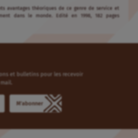
nts avantages théoriques de ce genre de service et
llement dans le monde. Edité en 1998, 182 pages
ns et bulletins pour les recevoir
mail.
M'abonner