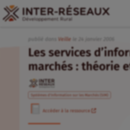
publié dans
Veille
le
24
janvier
2006
Les services d’info
marchés : théorie e
Systèmes d'Information sur les Marchés (SIM)
Accéder à la ressource