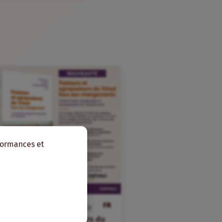
rformances et
FR
23
juillet
2026
dans
Veille
Pasteurs et agropasteurs du