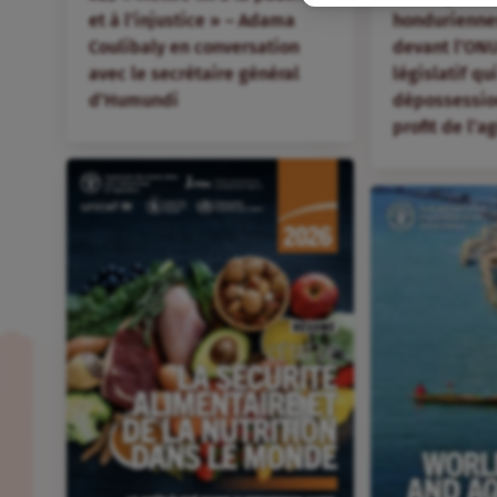
et à l’injustice » – Adama
hondurienne
Coulibaly en conversation
devant l’ONU
avec le secrétaire général
législatif qu
d’Humundi
dépossession
profit de l’