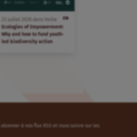
EN
23
juillet
2026
dans
Veille
Ecologies of Empowerment:
Why and how to fund youth-
led biodiversity action
abonner à nos flux RSS et nous suivre sur les