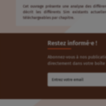
Cet ouvrage présente une analyse des différe
décrit les différents Sim existants actue
téléchargeables par chapitre.
Restez informé⸱e !
Abonnez-vous à nos publicatio
directement dans votre boîte 