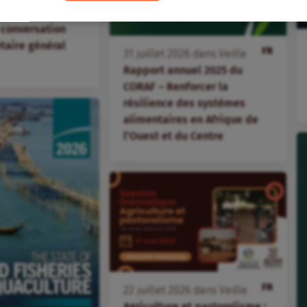
ice » – Adama
 conversation
étaire général
FR
31
juillet
2026
dans
Veille
Rapport annuel 2025 du
CORAF – Renforcer la
résilience des systèmes
alimentaires en Afrique de
l’Ouest et du Centre
FR
22
juillet
2026
dans
Veille
Agriculture et pastoralisme :