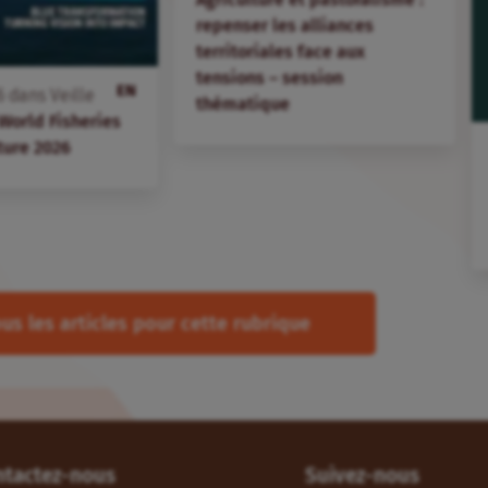
repenser les alliances
territoriales face aux
tensions – session
EN
6
dans
Veille
thématique
 World Fisheries
ture 2026
us les articles pour cette rubrique
ntactez-nous
Suivez-nous