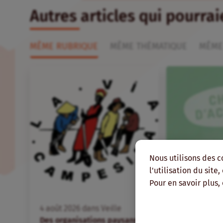
Autres articles qui pourra
MÊME RUBRIQUE
MÊME THÉMATIQUE
MÊME
Nous utilisons des c
l'utilisation du site
Pour en savoir plus,
FR
4
août
2026
dans
Veille
4
août
2026
d
Des organisations paysannes
#22 « Mettre 