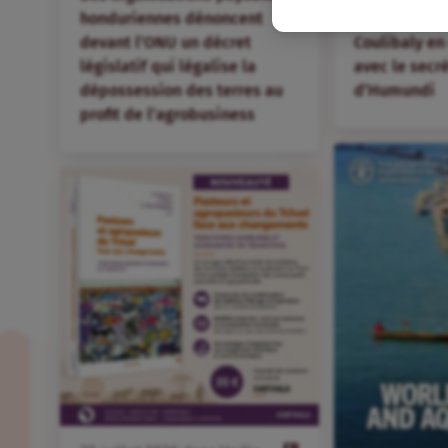
honduriennes dénoncent
et à l’injust
devant l’ONU un décret
Coulibaly en
législatif qui légalise la
avec le secr
dépossession des terres au
d’Humundi
profit de l’agrobusiness
FR