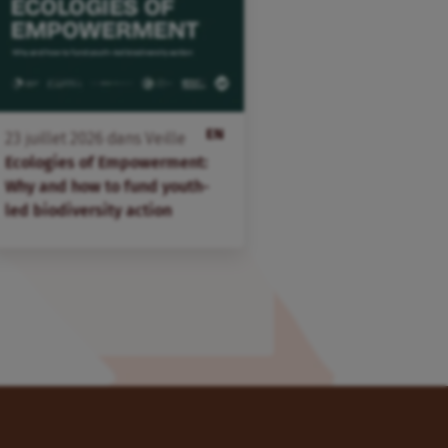
EN
23
juillet
2026
dans
Veille
Ecologies of Empowerment:
Why and how to fund youth-
led biodiversity action