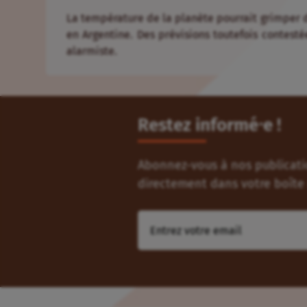
La température de la planète pourrait grimper d
en Argentine. Des prévisions toutefois contesté
alarmiste.
Restez informé⸱e !
Abonnez-vous à nos publicatio
directement dans votre boîte 