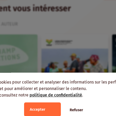
ient vous intéresser
 AUTEUR
ookies pour collecter et analyser des informations sur les pe
, et pour améliorer et personnaliser le contenu.
 consultez notre
politique de confidentialité
.
FR
ans
Veille
Accepter
Refuser
fin à la pauvreté