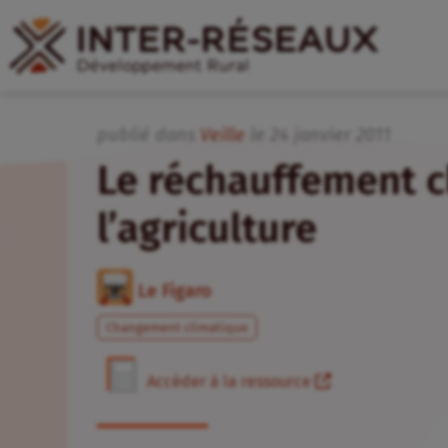
publié dans
Veille
le
24
janvier
2011
Le réchauffement c
l’agriculture
Le Figaro
Changement climatique
Accéder à la ressource