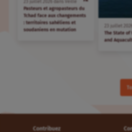
23
juillet
2026
dans
Veille
Pasteurs et agropasteurs du
Tchad face aux changements
: territoires sahéliens et
23
juillet
202
soudaniens en mutation
The State of
and Aquacul
To
Contribuez
Co