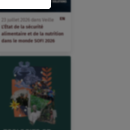
EN
23
juillet
2026
dans
Veille
L’État de la sécurité
alimentaire et de la nutrition
dans le monde SOFI 2026