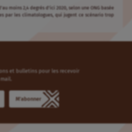
’au moins 2,4 degrés d’ici 2020, selon une ONG basée
es par les climatologues, qui jugent ce scénario trop
ns et bulletins pour les recevoir
mail.
M'abonner