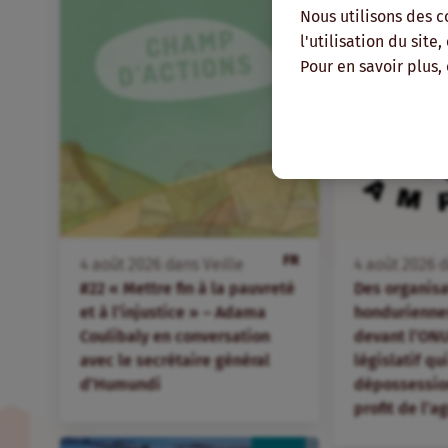
Nous utilisons des c
l'utilisation du site
Pour en savoir plus,
FR
4
août
2026
dans
Veille
4
août
2026
d
#22 « Mettre fin à la pauvreté
Des organis
et à l’injustice » – Adama
hondurienne
Coulibaly en conversation
devant l’ONU
avec le secrétaire général
législatif qu
d’Humundi
dépossession
profit de l’