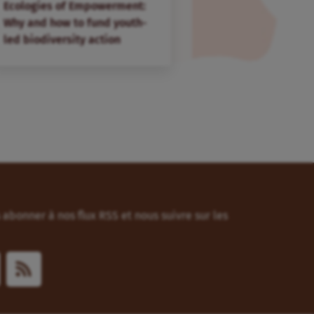
Ecologies of Empowerment:
Why and how to fund youth-
led biodiversity action
abonner à nos flux RSS et nous suivre sur les