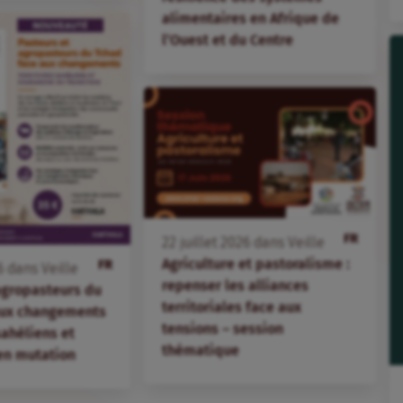
alimentaires en Afrique de
l’Ouest et du Centre
FR
22
juillet
2026
dans
Veille
Agriculture et pastoralisme :
FR
6
dans
Veille
repenser les alliances
agropasteurs du
territoriales face aux
aux changements
tensions – session
 sahéliens et
thématique
en mutation