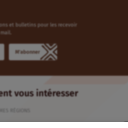
ns et bulletins pour les recevoir
mail.
M'abonner
ient vous intéresser
MES RÉGIONS