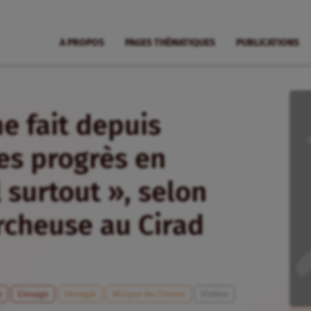
A PROPOS
PAGES THÉMATIQUES
PUBLICATIONS
e fait depuis
es progrès en
 surtout », selon
rcheuse au Cirad
e
Elevage
Sénégal
Afrique de l’Ouest
Vidéos