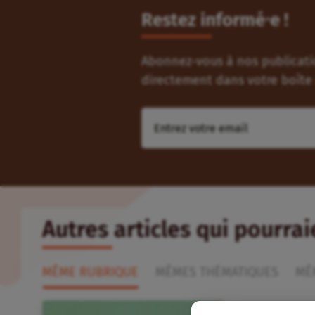
Restez informé⸱e !
Abonnez-vous à nos publicatio
directement dans votre boîte 
Autres articles qui pourra
MÊME RUBRIQUE
MÊMES THÉMATIQUES
MÊ