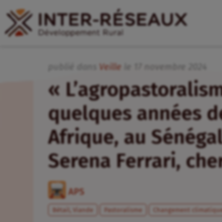
publié dans
Veille
le
17
novembre
2024
« L’agropastoralism
quelques années d
Afrique, au Sénégal
Serena Ferrari, che
APS
Bétail, Viande
Pastoralisme
Changement climatiqu