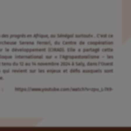
 des progrès en Afrique, au Sénégal surtout
« . C’est ce
ercheuse Serena Ferrari, du Centre de coopération
r le développement (CIRAD). Elle a partagé cette
loque international sur « l’Agropastoralisme – les
 tenu du 12 au 14 novembre 2024 à Saly, dans l’Ouest
 qui revient sur les enjeux et défis auxquels sont
e.
//www.youtube.com/watch?v=zpu_L-7X9-