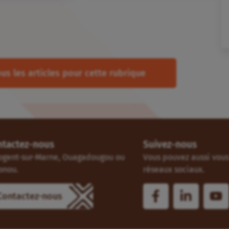
us les articles pour cette rubrique
ntactez-nous
Suivez-nous
ogent-sur-Marne, Ouagadougou ou
Vous pouvez aussi vous 
onou.
réseaux sociaux.
Contactez-nous