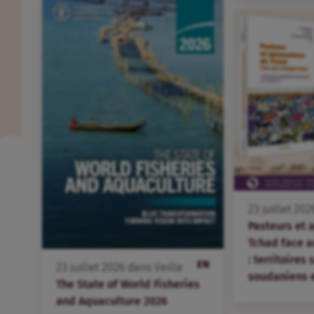
23
juillet
202
Pasteurs et 
Tchad face 
: territoires
EN
23
juillet
2026
dans
Veille
soudaniens 
The State of World Fisheries
and Aquaculture 2026