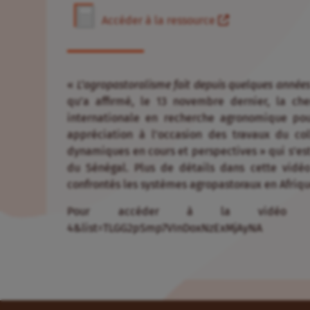
Accéder à la ressource
«
L’agropastoralisme fait depuis quelques années
qu’a affirmé, le 13 novembre dernier, la ch
internationale en recherche agronomique pou
appréciation à l’occasion des travaux du col
dynamiques en cours et perspectives » qui s’est
du Sénégal. Plus de détails dans cette vidéo
confrontés les systèmes agropastoraux en Afriqu
Pour accéder à la vidéo : https:
4&list=TLGG2pSmp7VInDoxNzExMjAyNA