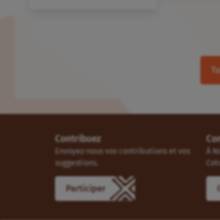
To
Contribuez
Co
Envoyez-nous vos contributions et vos
À N
suggestions.
Cot
Participer