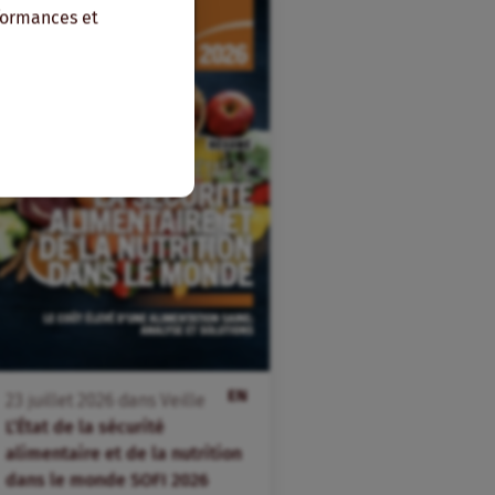
rformances et
EN
23
juillet
2026
dans
Veille
L’État de la sécurité
alimentaire et de la nutrition
dans le monde SOFI 2026