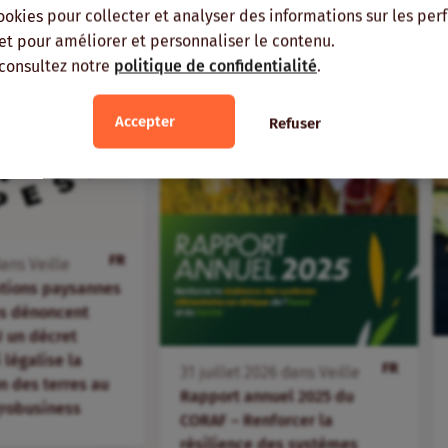
ookies pour collecter et analyser des informations sur les pe
, et pour améliorer et personnaliser le contenu.
 consultez notre
politique de confidentialité
.
Accepter
Refuser
FR
ans
Veille
ations paysannes
s dénoncent
 un décret
i légalise la
FR
31
juillet
2026
dans
Veille
 des terres au
Rapport annuel 2025 du
agrobusiness
CORAF – Renforcer la
résilience des systèmes