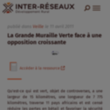
publié dans
Veille
le
11
avril
2011
La Grande Muraille Verte face à une
opposition croissante
Accéder à la ressource
Qu’est-ce qui est vert, objet de controverses, a une
largeur de 15 kilomètres, une longueur de 7 775
kilomètres, traverse 11 pays africains et est censé
réduire les pertes en bétail et favoriser la sécurité