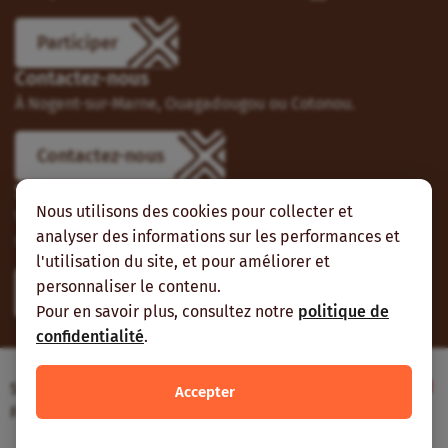
Participer
Contactez-nous
À Nogent-sur-Marne, Ouagadougou ou Cotonou.
Contactez-nous
Suivez-nous
Nous utilisons des cookies pour collecter et
Vous pouvez aussi vous abonner à nos flux RSS et nous
analyser des informations sur les performances et
suivre sur les réseaux sociaux.
l'utilisation du site, et pour améliorer et
personnaliser le contenu.
Pour en savoir plus, consultez notre
politique de
confidentialité
.
Site web réalisé avec le soutien de l’Agence
Accepter
Française de Développement