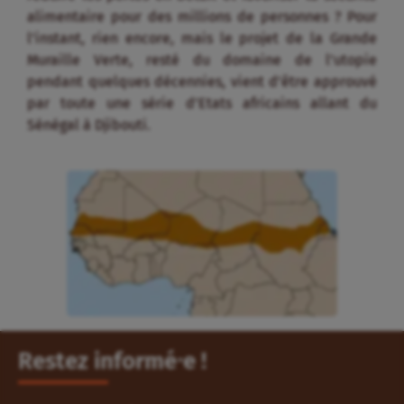
alimentaire pour des millions de personnes ? Pour
l’instant, rien encore, mais le projet de la Grande
Muraille Verte, resté du domaine de l’utopie
pendant quelques décennies, vient d’être approuvé
par toute une série d’Etats africains allant du
Sénégal à Djibouti.
Restez informé⸱e !