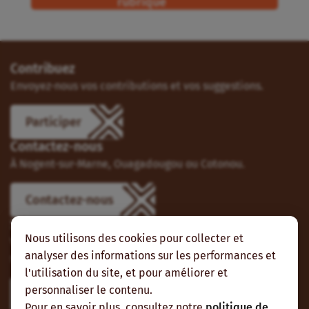
rubrique
Contribuez
Envoyez-nous vos contributions et vos suggestions.
Participer
Contactez-nous
À Nogent-sur-Marne, Ouagadougou ou Cotonou.
Contactez-nous
Suivez-nous
Nous utilisons des cookies pour collecter et
Vous pouvez aussi vous abonner à nos flux RSS et nous
analyser des informations sur les performances et
suivre sur les réseaux sociaux.
l'utilisation du site, et pour améliorer et
personnaliser le contenu.
Pour en savoir plus, consultez notre
politique de