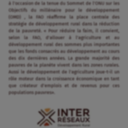
à l’occasion de la tenue du Sommet de l’ONU sur les
Objectifs du millénaire pour le développement
(OMD) , la FAO réaffirme la place centrale des
stratégie de développement rural dans la réduction
de la pauvreté. « Pour réduire la faim, il convient,
selon la FAO, d’allouer à l’agriculture et au
développement rural des sommes plus importantes
que les fonds consacrés au développement au cours
des dix dernières années. La grande majorité des
pauvres de la planète vivent dans les zones rurales.
Aussi le développement de l’agriculture joue-t-il un
rôle moteur dans la croissance économique en tant
que créateur d’emplois et de revenus pour ces
populations pauvres».