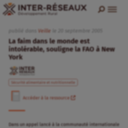
publié dans
Veille
le
20
septembre
2005
La faim dans le monde est
intolérable, souligne la FAO à New
York
Sécurité alimentaire et nutritionnelle
Accéder à la ressource
Dans un appel lancé à la communauté internationale