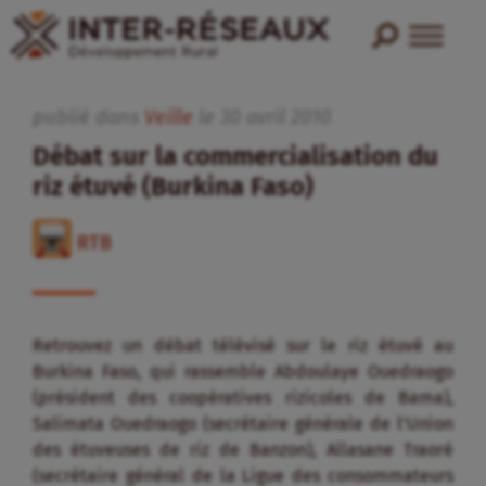
publié dans
Veille
le
30
avril
2010
Débat sur la commercialisation du
riz étuvé (Burkina Faso)
RTB
Retrouvez un débat télévisé sur le riz étuvé au
Burkina Faso, qui rassemble Abdoulaye Ouedraogo
(président des coopératives rizicoles de Bama),
Salimata Ouedraogo (secrétaire générale de l’Union
des étuveuses de riz de Banzon), Allasane Traoré
(secrétaire général de la Ligue des consommateurs