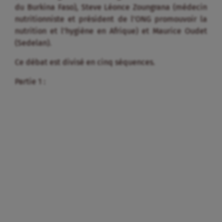
du Burkina Faso), Steve Léonce Zoungrana (médecin
nutritionniste et président de l’ONG promouvoir la
nutrition et l’hygiène en Afrique) et Maurice Oudet
(Sedelan).
Ce débat est divisé en cinq séquences.
Partie 1 :