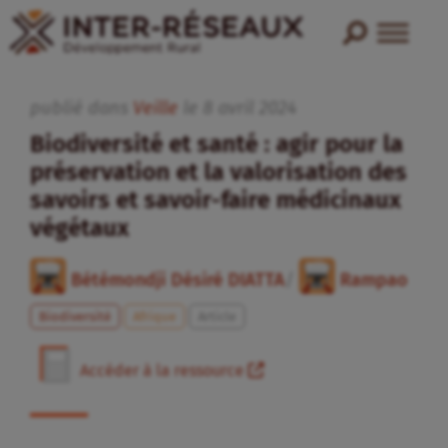
publié dans
Veille
le
8
avril
2024
Biodiversité et santé : agir pour la
préservation et la valorisation des
savoirs et savoir-faire médicinaux
végétaux
Bétémondji Désiré DIATTA
/
Rampao
Biodiversité
Afrique
Article
Accéder à la ressource