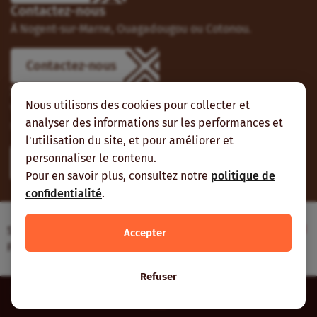
Contactez-nous
À Nogent-sur-Marne, Ouagadougou ou Cotonou.
Contactez-nous
Suivez-nous
Nous utilisons des cookies pour collecter et
Vous pouvez aussi vous abonner à nos flux RSS et nous
analyser des informations sur les performances et
suivre sur les réseaux sociaux.
l'utilisation du site, et pour améliorer et
personnaliser le contenu.
Pour en savoir plus, consultez notre
politique de
confidentialité
.
Site web réalisé avec le soutien de l’Agence
Accepter
Française de Développement
Refuser
Inter-réseaux | Tous droits réservés |
Mentions légales
|
Plan du
site