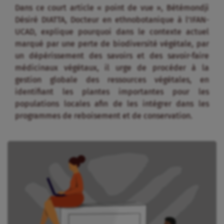
Dans ce court article « point de vue », Bétémondji
Désiré DIATTA, Docteur en ethnobotanique à l’IFAN-
UCAD, explique pourquoi dans le contexte actuel
marqué par une perte de biodiversité végétale, par
un dépérissement des savoirs et des savoir-faire
médicinaux végétaux, il urge de procéder à la
gestion globale des ressources végétales, en
identifiant les plantes importantes pour les
populations locales afin de les intégrer dans les
programmes de reboisement et de conservation.