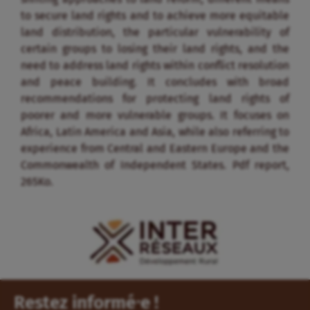
to secure land rights and to achieve more equitable
land distribution, the particular vulnerability of
certain groups to losing their land rights, and the
need to address land rights within conflict resolution
and peace building. It concludes with broad
recommendations for protecting land rights of
poorer and more vulnerable groups. It focuses on
Africa, Latin America and Asia, while also referring to
experience from Central and Eastern Europe and the
Commonwealth of Independent States. Pdf report,
265Ko.
Restez informé⸱e !