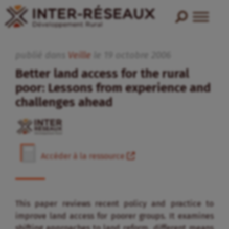
publié dans
Veille
le
19
octobre
2006
Better land access for the rural
poor: Lessons from experience and
challenges ahead
Accéder à la ressource
This paper reviews recent policy and practice to
improve land access for poorer groups. It examines
shifting approaches to land reform, different means