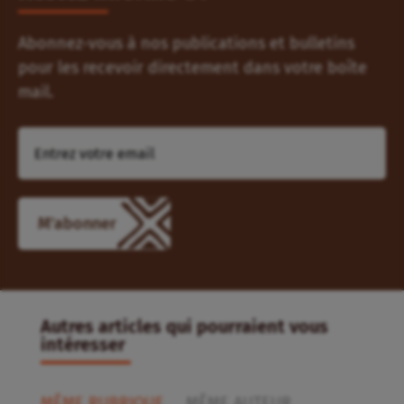
Abonnez-vous à nos publications et bulletins
pour les recevoir directement dans votre boîte
mail.
Autres articles qui pourraient vous
intéresser
MÊME RUBRIQUE
MÊME AUTEUR