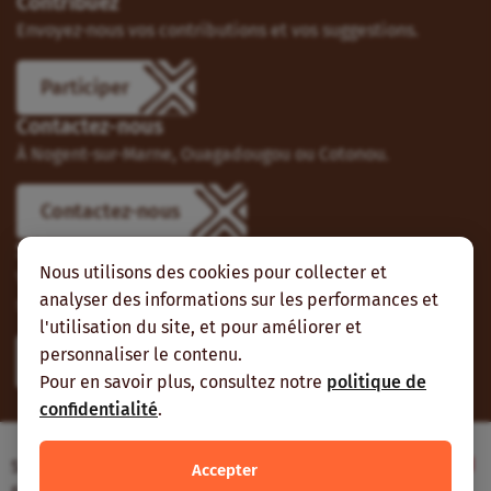
Contribuez
Envoyez-nous vos contributions et vos suggestions.
Participer
Contactez-nous
À Nogent-sur-Marne, Ouagadougou ou Cotonou.
Contactez-nous
Suivez-nous
Nous utilisons des cookies pour collecter et
Vous pouvez aussi vous abonner à nos flux RSS et nous
analyser des informations sur les performances et
suivre sur les réseaux sociaux.
l'utilisation du site, et pour améliorer et
personnaliser le contenu.
Pour en savoir plus, consultez notre
politique de
confidentialité
.
Site web réalisé avec le soutien de l’Agence
Accepter