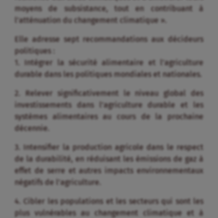
moyens de subsistance, tout en contribuant à
l’atténuation du changement climatique ».
Elle adresse sept recommandations aux décideurs
politiques :
1. Intégrer la sécurité alimentaire et l’agriculture
durable dans les politiques mondiales et nationales.
2. Relever significativement le niveau global des
investissements dans l’agriculture durable et les
systèmes alimentaires au cours de la prochaine
décennie.
3. Intensifier la production agricole dans le respect
de la durabilité, en réduisant les émissions de gaz à
effet de serre et autres impacts environnementaux
négatifs de l’agriculture.
4. Cibler les populations et les secteurs qui sont les
plus vulnérables au changement climatique et à