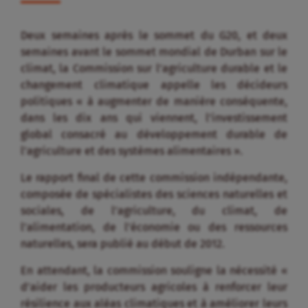
Deux semaines après le sommet du G20, et deux
semaines avant le sommet mondial de Durban sur le
climat, la Commission sur l’agriculture durable et le
changement climatique appelle les décideurs
politiques « à augmenter de manière conséquente,
dans les dix ans qui viennent, l’investissement
global consacré au développement durable de
l’agriculture et des systèmes alimentaires ».
Le rapport final de cette commission indépendante,
composée de spécialistes des sciences naturelles et
sociales, de l’agriculture, du climat, de
l’alimentation, de l’économie ou des ressources
naturelles, sera publié au début de 2012.
En attendant, la commission souligne la nécessité «
d’aider les producteurs agricoles à renforcer leur
résilience aux aléas climatiques et à améliorer leurs