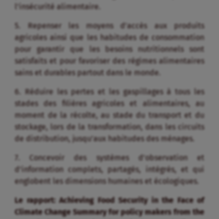
l’insécurité alimentaire.
5. Repenser les moyens d’accès aux produits
agricoles ainsi que les habitudes de consommation
pour garantir que les besoins nutritionnels sont
satisfaits et pour favoriser des régimes alimentaires
sains et durables partout dans le monde.
6. Réduire les pertes et les gaspillages à tous les
stades des filières agricoles et alimentaires, au
moment de la récolte, au stade du transport et du
stockage, lors de la transformation, dans les circuits
de distribution, jusqu’aux habitudes des ménages.
7. Concevoir des systèmes d’observation et
d’information complets, partagés, intégrés, et qui
englobent les dimensions humaines et écologiques.
Le rapport: Achieving Food Security in the Face of
Climate Change Summary for policy makers from the