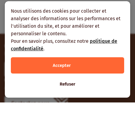
Tous les articles pour cette
Nous utilisons des cookies pour collecter et
rubrique
analyser des informations sur les performances et
l'utilisation du site, et pour améliorer et
personnaliser le contenu.
Pour en savoir plus, consultez notre
politique de
Contribuez
confidentialité
.
Envoyez-nous vos contributions et vos suggestions.
Accepter
Participer
Contactez-nous
Refuser
À Nogent-sur-Marne, Ouagadougou ou Cotonou.
Contactez-nous
Suivez-nous
Vous pouvez aussi vous abonner à nos flux RSS et nous
suivre sur les réseaux sociaux.