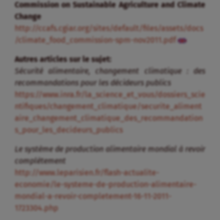
Commission on Sustainable Agriculture and Climate
Change
http://ccafs.cgiar.org/sites/default/files/assets/docs
/climate_food_commission-spm-nov2011.pdf
Autres articles sur le sujet:
Sécurité alimentaire, changement climatique : des
recommandations pour les décideurs publics
https://www.inra.fr/la_science_et_vous/dossiers_scie
ntifiques/changement_climatique/securite_aliment
aire_changement_climatique_des_recommandation
s_pour_les_decideurs_publics
Le système de production alimentaire mondial à revoir
complètement
http://www.leparisien.fr/flash-actualite-
economie/le-systeme-de-production-alimentaire-
mondial-a-revoir-completement-16-11-2011-
1723304.php