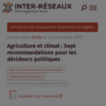
Cet article est uniquement disponible en Anglais.
publié dans
Veille
le
21
novembre
2011
Agriculture et climat : Sept
recommandations pour les
décideurs politiques
Sécurité alimentaire et nutritionnelle
Changement climatique
Notes de position, plaidoyer, policy brief
Accéder à la ressource