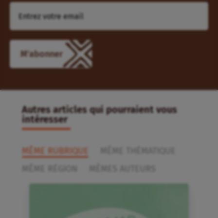
M'abonner
Autres articles qui pourraient vous
intéresser
MÊME RUBRIQUE
MÊME THÉMATIQUE
MÊME RÉGION
MÊMES AUTEURS