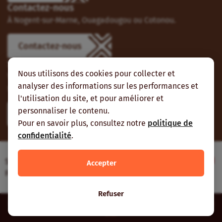
Contactez-nous
À Nogent-sur-Marne, Ouagadougou ou Cotonou.
Contactez-nous
Suivez-nous
Nous utilisons des cookies pour collecter et
Vous pouvez aussi vous abonner à nos flux RSS et nous
analyser des informations sur les performances et
suivre sur les réseaux sociaux.
l'utilisation du site, et pour améliorer et
personnaliser le contenu.
Pour en savoir plus, consultez notre
politique de
confidentialité
.
Site web réalisé avec le soutien de l’Agence
Accepter
Française de Développement
Refuser
Inter-réseaux | Tous droits réservés |
Mentions légales
|
Plan du
site