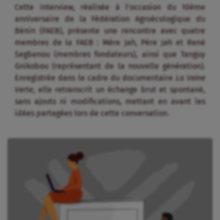
Cette interview, réalisée à l’occasion du 10ème
anniversaire de la Fédération Agroécologique du
Bénin (FAEB), présente une rencontre avec quatre
membres de la FAEB : Mére Jah, Pére Jah et René
Segbenou (membres fondateurs), ainsi que Tanguy
Gnikobou (représentant de la nouvelle génération).
Enregistrée dans le cadre du documentaire
La Veine
Verte
, elle retranscrit un échange brut et spontané,
sans ajouts ni modifications, mettant en avant les
idées partagées lors de cette conversation.