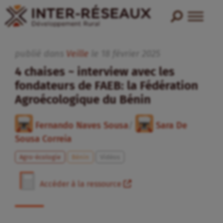
publié dans
Veille
le
18
février
2025
4 chaises ~ interview avec les
fondateurs de FAEB: la Fédération
Agroécologique du Bénin
Fernando Naves Sousa
/
Sara De
Sousa Correia
Agro-écologie
Bénin
Vidéos
Accéder à la ressource