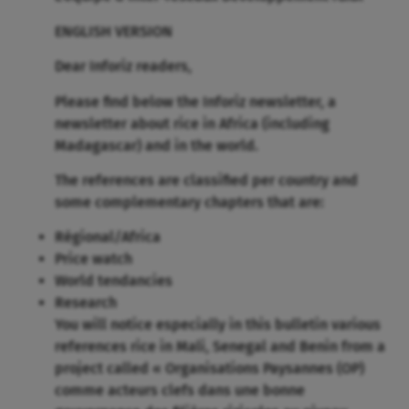
ENGLISH VERSION
Dear Inforiz readers,
Please find below the Inforiz newsletter, a
newsletter about rice in Africa (including
Madagascar) and in the world.
The references are classified per country and
some complementary chapters that are:
Régional/Africa
Price watch
World tendancies
Research
You will notice especially in this bulletin various
references rice in Mali, Senegal and Benin from a
project called « Organisations Paysannes (OP)
comme acteurs clefs dans une bonne