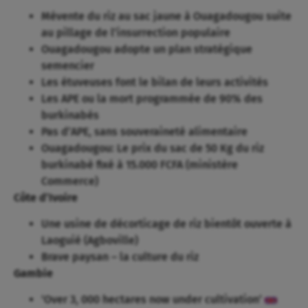
Mévente du riz au sac jaune à Ouagadougou suite
au pillage de l’insurrection populaire
Ouagadougou adopte un plan stratégique
semencier
Les étuveuses font le bilan de leurs activités
Les APE ou la mort programmée de 90% des
burkinabés
Pas d’APE, sans souveraineté alimentaire
Ouagadougou: Le prix du sac de 50 Kg du riz
burkinabè fixé à 15.000 FCFA (ministère
Commerce)
Côte d’Ivoire
Une usine de décorticage de riz bientôt ouverte à
Laoguié (Agboville)
Brave paysan – la culture du riz
Gambie
‘Over 3, 000 hectares now under cultivation’