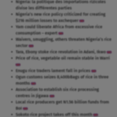
Nigeria: la politique des importations rizicoles
divise les différentes parties
Nigeria’s new rice policy criticized for creating
$216 million losses to axchequer
Yam could liberate Africa from excessive rice
consumption – expert
Waivers, smuggling, others threaten Nigeria’s rice
sector
Tara, Ebony stoke rice revolution in Adani, Ikwo
Price of rice, vegetable oil remain stable in Warri
Enugu rice traders lament fall in prices
Ogun customs seizes 8,400bBags of rice in three
months
Association to establish six rice processing
centres in Jigawa
Local rice producers get N1.56 billion funds from
BoI
Sokoto rice project takes off this month