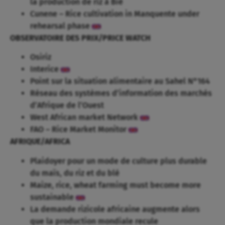
la production de riz à Bié
Cunene – Rice cultivation in Manquente under
rehearsal phase
OBSERVATOIRE DES PRIX/PRICE WATCH
Osiriz
Interice
Point sur la situation alimentaire au Sahel N°164
Réseau des systèmes d’information des marchés
d’Afrique de l’Ouest
West African market Network
FAO – Rice Market Monitor
AFRIQUE/AFRICA
Plaidoyer pour un mode de culture plus durable
du maïs, du riz et du blé
Maize, rice, wheat farming must become more
sustainable
La demande rizicole africaine augmente alors
que la production mondiale recule