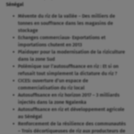
Sénégal
Mévente du riz de la vallée – Des milliers de
tonnes en souffrance dans les magasins de
stockage
Echanges commerciaux- Exportations et
importations chutent en 2013
Plaidoyer pour la modernisation de la riziculture
dans la zone Sud
Polémique sur l’autosuffisance en riz : Et si on
refusait tout simplement la dictature du riz ?
CICES: ouverture d’un espace de
commercialisation du riz local
Autosuffisance en riz horizon 2017 – 3 milliards
injectés dans la zone Ngalenka
Autosuffisance en riz et développement agricole
au Sénégal
Renforcement de la résilience des communautés
– Trois décortiqueuses de riz aux producteurs de