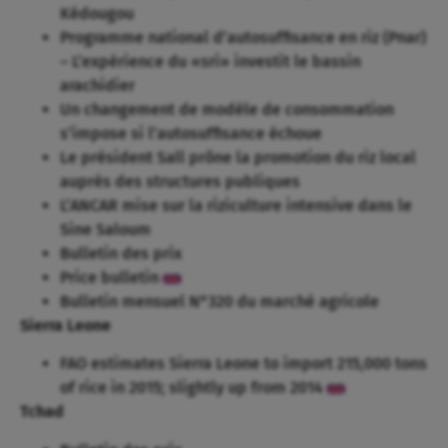
Kédougou
Programme national d’autosuffisance en riz (Pnar)
– L’expérience du «sri» investit le bassin
arachidier
Un changement de modèle de consommation
s’impose si l’autosuffisance échoue
Le président Sall prône la promotion du riz local
auprès des structures publiques
L’ANCAR mise sur la riziculture intensive dans le
Sine Saloum
Bulletin des prix
Price bulletin
Bulletin mensuel N°320 du marché agricole
Sierra Leone
FAO estimates Sierra Leone to import 215,000 tons
of rice in 2015; slightly up from 2014
Tchad