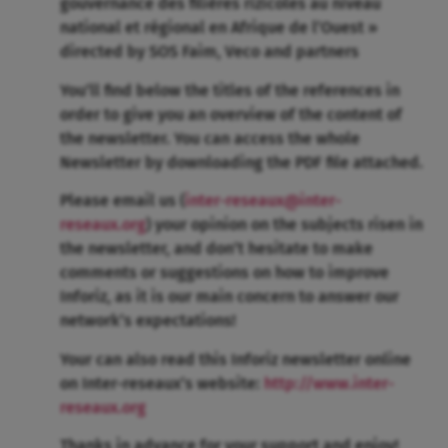
gouvernance des filières rizicoles au niveau
national et régional en Afrique de l’Ouest »
directed by SOS Faim, Veco and partners
You’ll find below the titles of the references in
order to give you an overview of the content of
the newsletter. You can access the whole
Newsletter by downloading the PDF file attached.
Please email us (
inter-reseaux@inter-
reseaux.org
) your opinion on the subjects risen in
the newsletter, and don’t hesitate to make
comments or suggestions on how to improve
Inforiz, as it is our main concern to answer our
network’s expectations!
Your can also read this Inforiz newsletter online
on Inter-reseaux’s website:
http://www.inter-
reseaux.org
Thanks in advance for your support and enjoy!