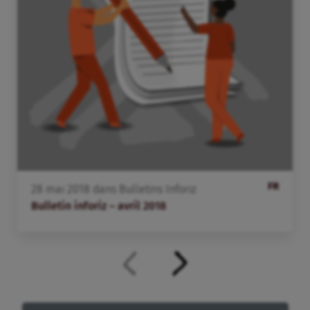
FR
28
mai
2018
dans
Bulletins Inforiz
Bulletin inforiz – avril 2018