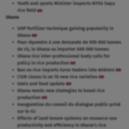
Youth and sports Minister inspects NYSS Sapu
rice field
Ghana
UDP fertilizer technique gaining popularity in
Ghana
Pour répondre à une demande de 950 000 tonnes
de riz, le Ghana va importer 600 000 tonnes
Ghana rice inter-professional body calls for
policy in rice production
Ban on rice imports turns traders into debtors
CSIR closes in on 10 new rice varieties
Grain and feed update
Ghana needs new strategies to boost rice
production
Inauguration du conseil du dialogue public-privé
sur le riz
Effects of land tenure systems on resource-use
productivity and efficiency in Ghana’s rice