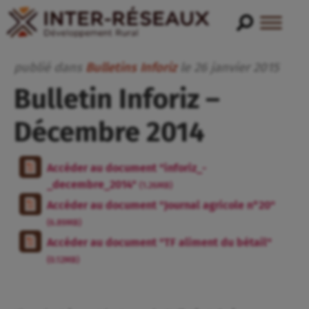
publié dans
Bulletins Inforiz
le
26
janvier
2015
Bulletin Inforiz –
Décembre 2014
Accéder au document "inforiz_-
_decembre_2014"
(1.26MB)
Accéder au document "Journal agricole n°20"
(6.89MB)
Accéder au document "TF aliment du bétail"
(0.12MB)