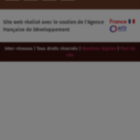
Site web réalisé avec le soutien de l’Agence
Française de Développement
Inter-réseaux | Tous droits réservés |
Mentions légales
|
Plan du
site