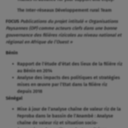
The Inter-réseaux Développement rural Team
FOCUS
Publications du projet intitulé « Organisations
Paysannes (OP) comme acteurs clefs dans une bonne
gouvernance des filières rizicoles au niveau national et
régional en Afrique de l’Ouest »
Bénin
Rapport de l’étude d’état des lieux de la filière riz
au Bénin en 2014
Analyse des impacts des politiques et stratégies
mises en œuvre par l’Etat dans la filière riz
depuis 2018
Sénégal
Mise à jour de l’analyse chaîne de valeur riz de la
Feproba dans le bassin de l’Anambé : Analyse
chaîne de valeur riz et situation socio-