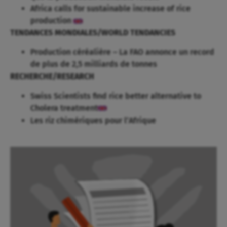
Africa calls for sustainable increase of rice
production
TENDANCES MONDIALES/WORLD TENDANCIES
Production céréalière – La FAO annonce un record
de plus de 2,5 milliards de tonnes
RECHERCHE/RESEARCH
Swiss Scientists find rice better alternative to
Cholera treatment
Les riz chimériques pour l’Afrique