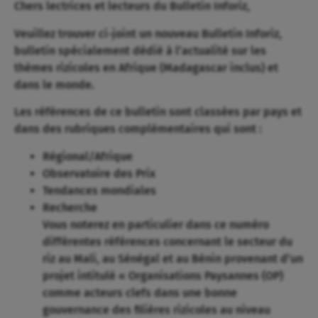
Chers lectrices et lecteurs du Bulletin Inforiz,
Veuillez trouver ci-joint un nouveau Bulletin Inforiz,
bulletin spécialement dédié à l’actualité sur les
thèmes rizicoles en Afrique (Madagascar inclus) et
dans le monde.
Les références de ce bulletin sont classées par pays et
dans des rubriques complémentaires qui sont :
Régional/Afrique
Observatoire des Prix
Tendances mondiales
Recherche
Vous noterez en particulier dans ce numéro
différentes références concernant le secteur du
riz au Mali, au Sénégal et au Bénin provenant d’un
projet intitulé « Organisations Paysannes (OP)
comme acteurs clefs dans une bonne
gouvernance des filières rizicoles au niveau