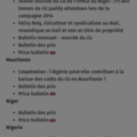
34ème session du CA de l’Office du Niger : 771 845
tonnes de riz paddy attendues lors de la
campagne 2014
Faliry Boly, riziculteur et syndicaliste au Mali,
revendique un bail et non un titre de propriété
Bulletin mensuel – marché du riz
Bulletin des prix
Price bulletin
Mauritanie
Coopération : l’Algérie peut-elle contribuer à la
baisse des coûts du riz en Mauritanie ?
Bulletin des prix
Price bulletin
Niger
Bulletin des prix
Price bulletin
Nigeria