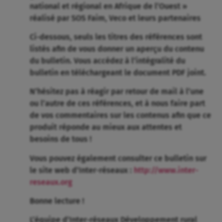
national et régional en Afrique de l’Ouest »
réalisé par SOS Faim, Veco et leurs partenaires
Ci-dessous, seuls les titres des références sont
listés afin de vous donner un aperçu du contenu
du bulletin. Vous accédez à l’intégralité du
bulletin en téléchargeant le document PDF joint.
N’hésitez pas à réagir par retour de mail à l’une
ou l’autre de ces références, et à nous faire part
de vos commentaires sur les contenus afin que ce
produit réponde au mieux aux attentes et
besoins de tous !
Vous pouvez également consulter ce bulletin sur
le site web d’Inter-réseaux :
http://www.inter-
reseaux.org
Bonne lecture !
L’équipe d’Inter-réseaux Développement rural