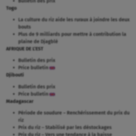
Bulletin des prix
Togo
La culture du riz aide les ruraux à joindre les deux
bouts
Plus de 9 milliards pour mettre à contribution la
plaine de Djagblé
AFRIQUE DE L’EST
Bulletin des prix
Price bulletin
Djibouti
Bulletin des prix
Price bulletin
Madagascar
Période de soudure – Renchérissement du prix du
riz
Prix du riz – Stabilisé par les déstockages
Prix du riz – Vers une tendance à la baisse