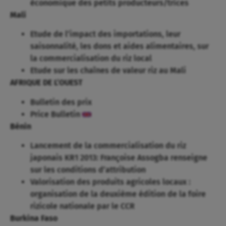
économique des petits producteurs/trices
Mali
Etude de l’impact des importations, leur
saisonnalité, les dons et aides alimentaires, sur
la commercialisation du riz local
Etude sur les chaînes de valeur riz au Mali
AFRIQUE DE L’OUEST
Bulletin des prix
Price Bulletin
Bénin
Lancement de la commercialisation du riz
japonais KR1 2013: Françoise Assogba renseigne
sur les conditions d’attribution
Valorisation des produits agricoles locaux :
organisation de la deuxième édition de la foire
rizicole nationale par le CCR
Burkina Faso