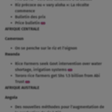
Riz précoce ou « vary aloha »: La récolte
commence
Bulletin des prix
Price bulletin
AFRIQUE CENTRALE
Cameroun
On se penche sur le riz et l’oignon
Rwanda
Rice Farmers seek Govt intervention over water
shortage, irrigation systems
Tororo rice farmers get Shs 1.5 billion from Abi
Trust
AFRIQUE AUSTRALE
Angola
Des nouvelles méthodes pour l’augmentation de