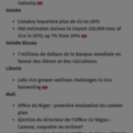
industry
Guinée
Conakry importera plus de riz en 2015
FAO estimates Guinea to import 320,000 tons of
rice in 2015; up 7% from 2014
Guinée Bissau
7 millions de dollars de la Banque mondiale en
faveur des élèves et des riziculteurs
Liberia
Lofa rice grower outlines challenges in rice
harvesting
Mali
Office du Niger : première évaluation du contrat-
plan
Ejection du directeur de l’Office riz Ségou :
Camara, coupable ou victime?