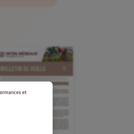
rformances et