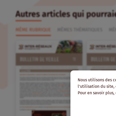
Autres articles qui pourra
MÊME RUBRIQUE
MÊMES THÉMATIQUES
MÊ
Nous utilisons des c
l'utilisation du site
Pour en savoir plus,