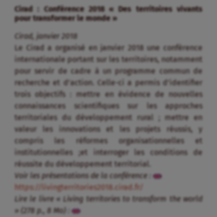
Cirad : Conférence 2018 « Des territoires vivants
pour transformer le monde »
Cirad, janvier 2018
Le Cirad a organisé en janvier 2018 une conférence
internationale portant sur les territoires, notamment
pour servir de cadre à un programme commun de
recherche et d’action. Celle-ci a permis d’identifier
trois objectifs : mettre en évidence de nouvelles
connaissances scientifiques sur les approches
territoriales du développement rural ; mettre en
valeur les innovations et les projets réussis, y
compris les réformes organisationnelles et
institutionnelles ;et interroger les conditions de
réussite du développement territorial.
Voir les présentations de la conférence :
https://livingterritories2018.cirad.fr/
Lire le livre « Living territories to transform the world
» (278 p., 8 Mo) :