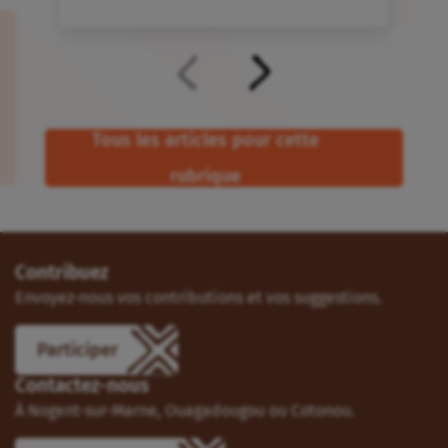
Tous les articles pour cette
rubrique
Contribuez
Envoyez-nous vos contributions et vos suggestions.
Participer
Contactez-nous
À Nogent-sur-Marne, Ouagadougou ou Cotonou.