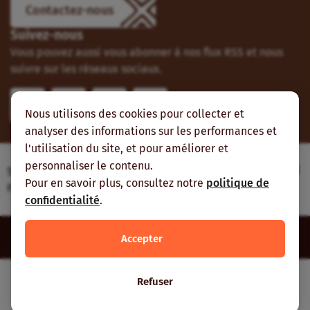
Contactez-nous
Suivez-nous
Vous pouvez aussi vous abonner à nos flux RSS et nous
suivre sur les réseaux sociaux.
Nous utilisons des cookies pour collecter et
analyser des informations sur les performances et
l'utilisation du site, et pour améliorer et
personnaliser le contenu.
Site web réalisé avec le soutien de l’Agence
Pour en savoir plus, consultez notre
politique de
Française de Développement
confidentialité
.
Inter-réseaux | Tous droits réservés |
Mentions légales
|
Plan du
Accepter
site
Refuser