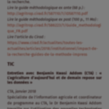
la recherche.
Lire le guide méthodologique ex ante (68 p.) :
http://agritrop.cirad.fr/587110/1/ID587110.pdf
Lire le guide méthodologique ex post (100 p., 11 Mo) :
http://agritrop.cirad.fr/586223/1/Guide_methodologi
que_FR.pdf
Lire l’article du Cirad :
https://www.cirad.fr/actualites/toutes-les-
actualites/articles/2018/institutionnel/impact-de-
la-recherche-guides-de-la-methode-impress
TIC
Entretien avec Benjamin Kwasi Addom (CTA) : «
L’agriculture d’aujourd’hui et de demain repose sur
les données »
CTA, janvier 2018
Spécialiste de l’information agricole et coordinateur
de programme au CTA, le Dr Benjamin Kwasi Addom
travaille sur l’utilisation des nouvelles technologies