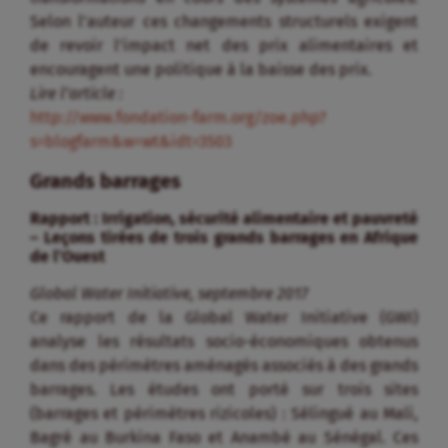
Selon l’auteur ces changements structurels exigent
de revoir l’impact net des prix alimentaires et
encouragent une politique à la baisse des prix.
Lire l’article :
http://www.fondation-farm.org/zoe.php?
s=blogfarm&w=wt&idt=3503
Grands barrages
Rapport : Irrigation, sécurité alimentaire et pauvreté
– Leçons tirées de trois grands barrages en Afrique
de l’Ouest
Global Water Initiative, septembre 2017
Ce rapport de la Global Water Initiative (GWI)
analyse les résultats socio-économiques obtenus
dans des périmètres aménagés associés à des grands
barrages. Les études ont porté sur trois sites
(barrages et périmètres rizicoles) : Sélingué au Mali,
Bagré au Burkina Faso et Anambé au Sénégal. Ces