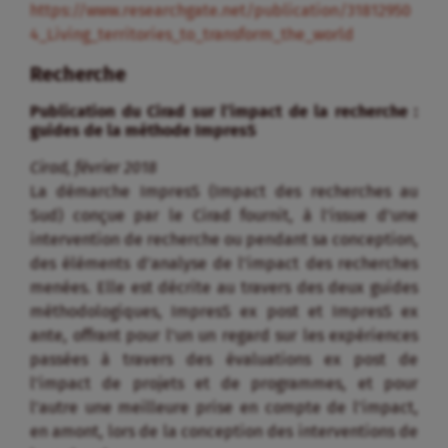
https://www.researchgate.net/publication/31812950
4_Living_territories_to_transform_the_world
Recherche
Publication du Cirad sur l’impact de la recherche :
guides de la méthode ImpresS
Cirad, février 2018
La démarche ImpresS (Impact des recherches au
Sud) conçue par le Cirad fournit, à l’issue d’une
intervention de recherche ou pendant sa conception,
des éléments d’analyse de l’impact des recherches
menées. Elle est décrite au travers des deux guides
méthodologiques, ImpresS ex post et ImpresS ex
ante, offrant pour l’un un regard sur les expériences
passées à travers des évaluations ex post de
l’impact de projets et de programmes, et pour
l’autre une meilleure prise en compte de l’impact,
en amont, lors de la conception des interventions de