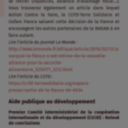
se retirer (injustices, absence d’avantage fiscal…).
Vous trouverez également un article dans lequel
Action Contre la Faim, le CCFD-Terre Solidaire et
Oxfam France saluent cette décision de la France et
encouragent les autres partenaires de la NASAN à en
faire autant.
Lire l’article du journal Le Monde :
http://www.lemonde.fr/afrique/article/2018/02/12/p
ourquoi-la-france-s-est-retiree-de-la-nouvelle-
alliance-pour-la-securite-
alimentaire_5255771_3212.html
Lire l’article du CCFD :
https://ccfd-terresolidaire.org/espace-
presse/sortie-de-la-france-de-6034
Aide publique au développement
Premier Comité interministériel de la coopération
internationale et du développement (CICID) : Relevé
de conclusions