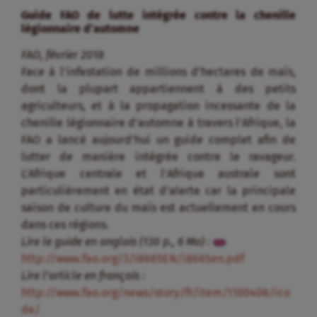
Guide FAO de lutte intégrée contre la chenille
légionnaire d’automne
FAO, février 2018
Face à l’infestation de millions d’hectares de maïs,
dont la plupart appartiennent à des petits
agriculteurs, et à la propagation incessante de la
chenille légionnaire d’automne à travers l’Afrique, la
FAO a lancé aujourd’hui un guide complet afin de
lutter de manière intégrée contre le ravageur.
L’Afrique centrale et l’Afrique australe sont
particulièrement en état d’alerte car la principale
saison de culture du maïs est actuellement en cours
dans ces régions.
Lire le guide en anglais (130 p., 6 Mo) :
http://www.fao.org/3/I8665EN/i8665en.pdf
Lire l’article en français :
http://www.fao.org/news/story/fr/item/1100408/ico
de/