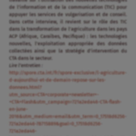
de l’information et de la communication (TIC) pour
appuyer les services de vulgarisation et de conseil.
Dans cette interview, il revient sur le rôle des TIC
dans la transformation de l’agriculture dans les pays
ACP (Afrique, Caraïbes, Pacifique) : les technologies
nouvelles, l’exploitation appropriée des données
collectées ainsi que la stratégie d’intervention du
CTA dans le secteur.
Lire l’entretien :
http://spore.cta.int/fr/spore-exclusive/l-agriculture-
d-aujourdhui-et-de-demain-repose-sur-les-
donnees.html?
utm_source=CTA+corporate+newsletter+-
+CTA+Flash&utm_campaign=721a2eda46-CTA-flash-
en-june-
2016&utm_medium=email&utm_term=0_17518d6256-
721a2eda46-78715889&goal=0_17518d6256-
721a2eda46-