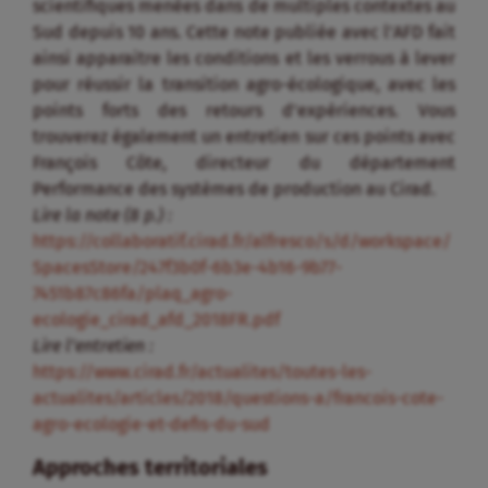
scientifiques menées dans de multiples contextes au
Sud depuis 10 ans. Cette note publiée avec l’AFD fait
ainsi apparaitre les conditions et les verrous à lever
pour réussir la transition agro-écologique, avec les
points forts des retours d’expériences. Vous
trouverez également un entretien sur ces points avec
François Côte, directeur du département
Performance des systèmes de production au Cirad.
Lire la note (8 p.) :
https://collaboratif.cirad.fr/alfresco/s/d/workspace/
SpacesStore/247f3b0f-6b3e-4b16-9b77-
7451b87c86fa/plaq_agro-
ecologie_cirad_afd_2018FR.pdf
Lire l’entretien :
https://www.cirad.fr/actualites/toutes-les-
actualites/articles/2018/questions-a/francois-cote-
agro-ecologie-et-defis-du-sud
Approches territoriales