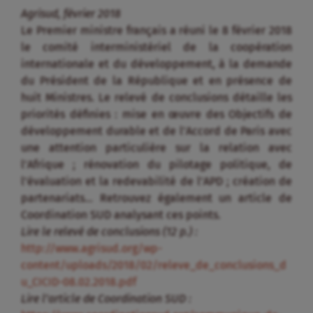
Agrisud, février 2018
Le Premier ministre français a réuni le 8 février 2018
le comité interministériel de la coopération
internationale et du développement, à la demande
du Président de la République et en présence de
huit Ministres. Le relevé de conclusions détaille les
priorités définies : mise en œuvre des Objectifs de
développement durable et de l’Accord de Paris avec
une attention particulière sur la relation avec
l’Afrique ; rénovation du pilotage politique, de
l’évaluation et la redevabilité de l’APD ; création de
partenariats… Retrouvez également un article de
Coordination SUD analysant ces points.
Lire le relevé de conclusions (12 p.) :
http://www.agrisud.org/wp-
content/uploads/2018/02/releve_de_conclusions_d
u_CICID-08.02.2018.pdf
Lire l’article de Coordination SUD :