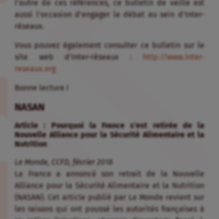
l’autre de ces références, ce bulletin de veille est
aussi l’occasion d’engager le débat au sein d’Inter-
réseaux.
Vous pouvez également consulter ce bulletin sur le
site web d’Inter-réseaux :
http://www.inter-
reseaux.org
Bonne lecture !
NASAN
Article : Pourquoi la France s’est retirée de la
Nouvelle Alliance pour la Sécurité Alimentaire et la
Nutrition
Le Monde, CCFD, février 2018
La France a annoncé son retrait de la Nouvelle
Alliance pour la Sécurité Alimentaire et la Nutrition
(NASAN). Cet article publié par Le Monde revient sur
les raisons qui ont poussé les autorités françaises à