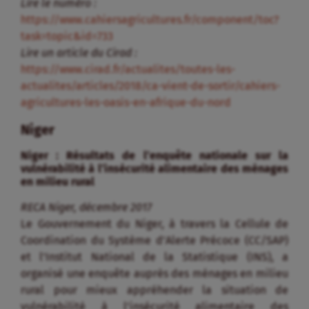
Lire le numéro :
https://www.cahiersagricultures.fr/component/toc?
task=topic&id=733
Lire un article du Cirad :
https://www.cirad.fr/actualites/toutes-les-
actualites/articles/2018/ca-vient-de-sortir/cahiers-
agricultures-les-oasis-en-afrique-du-nord
Niger
Niger : Résultats de l’enquête nationale sur la
vulnérabilité à l’insécurité alimentaire des ménages
en milieu rural
RECA Niger, décembre 2017
Le Gouvernement du Niger, à travers la Cellule de
Coordination du Système d’Alerte Précoce (CC/SAP)
et l’Institut National de la Statistique (INS), a
organisé une enquête auprès des ménages en milieu
rural pour mieux appréhender la situation de
vulnérabilité à l’insécurité alimentaire des