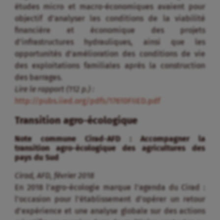
études micro et macro-économiques avaient pour
objectif d’analyser les conditions de la viabilité
financière et économique des projets
d’infrastructures hydrauliques, ainsi que les
opportunités d’amélioration des conditions de vie
des exploitations familiales après la construction
des barrages.
Lire le rapport (112 p.) :
http://pubs.iied.org/pdfs/17610FIIED.pdf
Transition agro-écologique
Note commune Cirad-AFD : Accompagner la
transition agro-écologique des agricultures des
pays du Sud
Cirad, AFD, février 2018
En 2018 l’agro-écologie marque l’agenda du Cirad :
l’occasion pour l’établissement d’opérer un retour
d’expérience et une analyse globale sur des actions