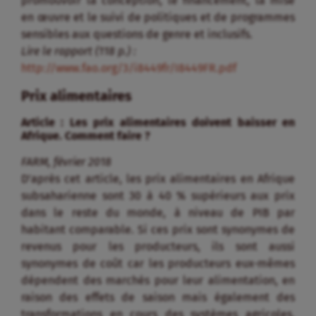
promouvoir la conception, le financement, la mise
en œuvre et le suivi de politiques et de programmes
sensibles aux questions de genre et inclusifs.
Lire le rapport (118 p.) :
http://www.fao.org/3/i8449fr/I8449FR.pdf
Prix alimentaires
Article : Les prix alimentaires doivent baisser en
Afrique. Comment faire ?
FARM, février 2018
D’après cet article, les prix alimentaires en Afrique
subsaharienne sont 30 à 40 % supérieurs aux prix
dans le reste du monde, à niveau de PIB par
habitant comparable. Si ces prix sont synonymes de
revenus pour les producteurs, ils sont aussi
synonymes de coût car les producteurs eux-mêmes
dépendent des marchés pour leur alimentation, en
raison des effets de saison mais également des
transformations en cours des systèmes agricoles.