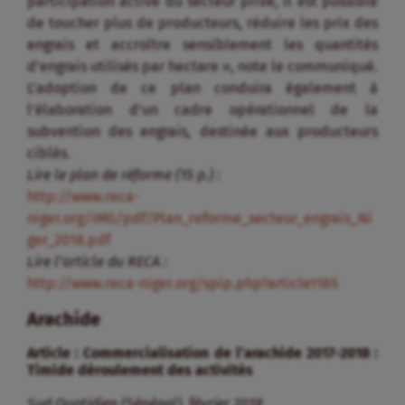
participation active du secteur privé, il est possible
de toucher plus de producteurs, réduire les prix des
engrais et accroître sensiblement les quantités
d’engrais utilisés par hectare », note le communiqué.
L’adoption de ce plan conduira également à
l’élaboration d’un cadre opérationnel de la
subvention des engrais, destinée aux producteurs
ciblés.
Lire le plan de réforme (15 p.) :
http://www.reca-
niger.org/IMG/pdf/Plan_reforme_secteur_engrais_Ni
ger_2018.pdf
Lire l’article du RECA :
http://www.reca-niger.org/spip.php?article1165
Arachide
Article : Commercialisation de l’arachide 2017-2018 :
Timide déroulement des activités
Sud Quotidien (Sénégal), février 2018