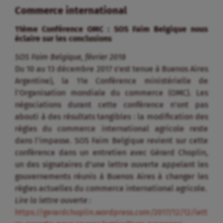
Commerce international
11ème Conférence OMC : SOS Faim Belgique nous
éclaire sur les conclusions
SOS Faim Belgique, février 2018
Du 10 au 13 décembre 2017 s’est tenue à Buenos Aires
Argentine), la 11e Conférence ministérielle de
l’Organisation mondiale du commerce (OMC). Les
négociations durant cette conférence n’ont pas
abouti à des résultats tangibles : la modification des
règles du commerce international agricole reste
dans l’impasse. SOS Faim Belgique revient sur cette
conférence dans un entretien avec Gérard Choplin,
un des signataires d’une lettre ouverte appelant les
gouvernements réunis à Buenos Aires à changer les
règles actuelles du commerce international agricole.
Lire la lettre ouverte :
https://gerardchoplin.wordpress.com/2017/12/12/lett