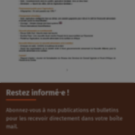
Restez informé⸱e !
Abonnez-vous à nos publications et bulletins
pour les recevoir directement dans votre boîte
mail.