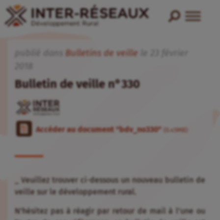
publié dans
Bulletins de veille
le
23
février
2018
Bulletin de veille n°330
Accéder au document "bdv_no330"
(0.45MB)
_ Veuillez trouver ci-dessous un nouveau bulletin de
veille sur le développement rural.
N’hésitez pas à réagir par retour de mail à l’une ou