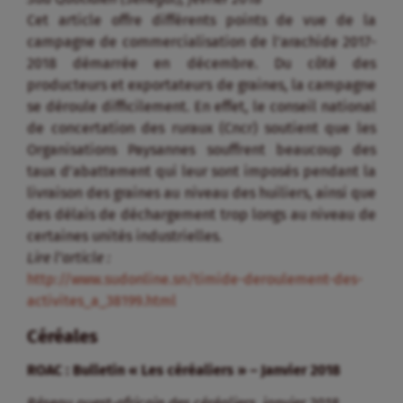
Cet article offre différents points de vue de la
campagne de commercialisation de l’arachide 2017-
2018 démarrée en décembre. Du côté des
producteurs et exportateurs de graines, la campagne
se déroule difficilement. En effet, le conseil national
de concertation des ruraux (Cncr) soutient que les
Organisations Paysannes souffrent beaucoup des
taux d’abattement qui leur sont imposés pendant la
livraison des graines au niveau des huiliers, ainsi que
des délais de déchargement trop longs au niveau de
certaines unités industrielles.
Lire l’article :
http://www.sudonline.sn/timide-deroulement-des-
activites_a_38199.html
Céréales
ROAC : Bulletin « Les céréaliers » – Janvier 2018