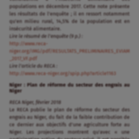
populations en décembre 2017. Cette note présente
les résultats de l’enquête ; il en ressort notamment
qu’en milieu rural, 14,5% de la population est en
insécurité alimentaire.
Lire le résumé de l’enquête (9 p.) :
http://www.reca-
niger.org/IMG/pdf/RESULTATS_PRELIMINAIRES_EVIAM
_2017_VF.pdf
Lire l’article du RECA :
http://www.reca-niger.org/spip.php?article1163
Niger : Plan de réforme du secteur des engrais au
Niger
RECA Niger, février 2018
Le RECA publie le plan de réforme du secteur des
engrais au Niger, du fait de la faible contribution de
ce dernier aux objectifs d’une agriculture forte au
Niger. Les projections montrent qu’avec « une