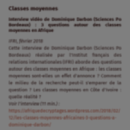
Classes moyennes
Interview vidéo de Dominique Darbon (Sciences Po
Bordeaux) : 3 questions autour des classes
moyennes en Afrique
IFRI, février 2018
Cette interview de Dominique Darbon (Sciences Po
Bordeaux) réalisée par l’Institut français des
relations internationales (IFRI) aborde des questions
autour des classes moyennes en Afrique : les classes
moyennes sont-elles un effet d’annonce ? Comment
le milieu de la recherche peut-il s’emparer de la
question ? Les classes moyennes en Côte d’Ivoire :
quelle réalité ?
Voir l’interview (11 min.) :
https://afriquedecryptages.wordpress.com/2018/02/
12/les-classes-moyennes-africaines-3-questions-a-
dominique-darbon/