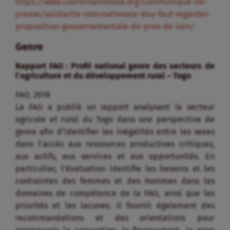
https://www.coordinationsud.org/communique-de-
presse/solidarite-internationale-dou-faut-regarder-
proposition-gouvernementale-de-pres-de-loin/
Genre
Rapport FAO : Profil national genre des secteurs de
l’agriculture et du développement rural – Togo
FAO, 2018
La FAO a publié un rapport analysant le secteur
agricole et rural du Togo dans une perspective de
genre afin d’identifier les inégalités entre les sexes
dans l’accès aux ressources productives critiques,
aux actifs, aux services et aux opportunités. En
particulier, l’évaluation identifie les besoins et les
contraintes des femmes et des hommes dans les
domaines de compétence de la FAO, ainsi que les
priorités et les lacunes. Il fournit également des
recommandations et des orientations pour