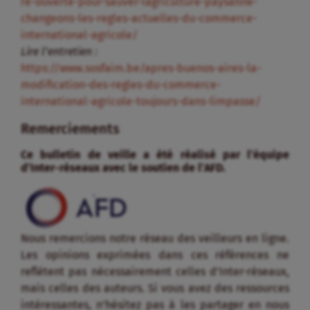
re-ouverte-pour-sauver-lagriculture-paysanne-
changeons-les-regles-actuelles-du-commerce-
international-agricole/
Lire l’entretien :
https://www.sosfaim.be/apres-buenos-aires-la-
modification-des-regles-du-commerce-
international-agricole-toujours-dans-limpasse/
Remerciements
Ce bulletin de veille a été réalisé par l’équipe
d’Inter-réseaux avec le soutien de l’AFD.
Nous remercions notre réseau des veilleurs en ligne.
Les opinions exprimées dans ces références ne
reflètent pas nécessairement celles d’Inter-réseaux,
mais celles des auteurs. Si vous avez des ressources
intéressantes, n’hésitez pas à les partager en nous