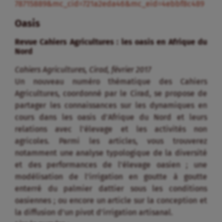
78715889&mc_cid=721a2eda46&mc_eid=4ebbf8c489
Oasis
Revue Cahiers Agricultures : les oasis en Afrique du
Nord
Cahiers Agricultures, Cirad, février 2017
Un nouveau numéro thématique des Cahiers
Agricultures, coordonné par le Cirad, se propose de
partager les connaissances sur les dynamiques en
cours dans les oasis d’Afrique du Nord et leurs
relations avec l’élevage et les activités non
agricoles. Parmi les articles, vous trouverez
notamment une analyse typologique de la diversité
et des performances de l’élevage oasien ; une
modélisation de l’irrigation en goutte à goutte
enterré du palmier dattier sous les conditions
oasiennes ; ou encore un article sur la conception et
la diffusion d’un pivot d’irrigation artisanal.