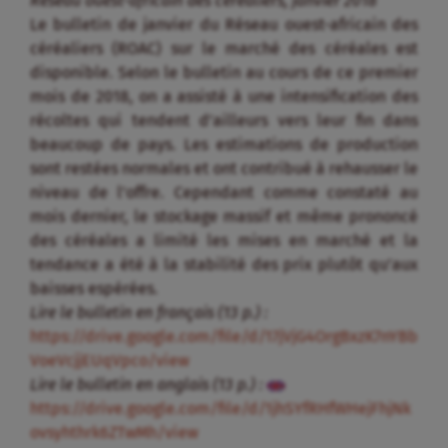
Réseau ouest-africain des céréaliers, janvier 2018
Le bulletin de janvier du Réseau ouest-africain des
céréaliers (ROAC) sur le marché des céréales est
disponible. Selon le bulletin au cours de ce premier
mois de 2018, on a assisté à une intensification des
récoltes qui tendent d’ailleurs vers leur fin dans
beaucoup de pays. Les estimations de production
sont restées normales et ont contribué à rehausser le
niveau de l’offre. Cependant comme constaté au
mois dernier, le stockage massif et même prononcé
des céréales a limité les mises en marché et la
tendance a été à la stabilité des prix plutôt qu’aux
baisses espérées.
Lire le bulletin en français (13 p.) :
https://drive.google.com/file/d/17jVjG4OrgBxzK7nYBb
VoeVcjjEUqVpco/view
Lire le bulletin en anglais (13 p.) :
https://drive.google.com/file/d/1jhSYfRHfWHejFhjNk
ovsyhthrk6ZTwMh/view