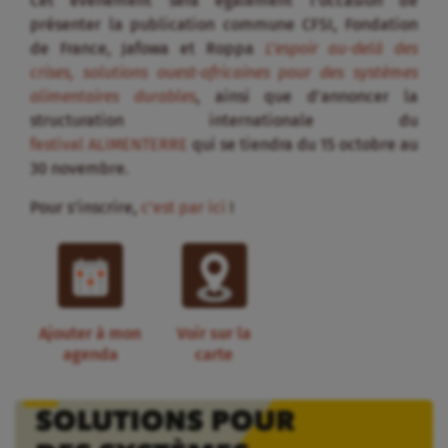
Cet événement sera également l’occasion de
présenter la publication commune CFSI, Fondation
de France, Jafowa et Roppa
L’espoir au-delà des
crises, solutions ouest-africaines pour des systèmes
alimentaires durables
, ainsi que d’annoncer la
structuration internationale du
festival ALIMENTERRE
qui se tiendra du 15 octobre au
30 novembre.
Pour s’inscrire,
c’est par ici
!
Ajouter à mon
Voir sur la
agenda
carte