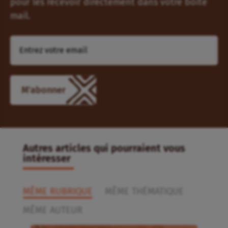
pour les recevoir directement dans votre boîte
mail.
M'abonner
Autres articles qui pourraient vous
intéresser
MÊME RUBRIQUE
MÊME THÉMATIQUE
MÊME AUTEUR