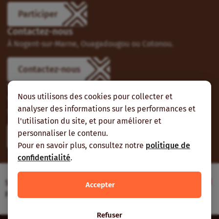
Participer
Contactez-nous
À Nogent-sur-Marne, Ouagadougou ou Cotonou.
Contactez-nous
Suivez-nous
Nous utilisons des cookies pour collecter et
Vous pouvez aussi vous abonner à nos flux RSS et nous
analyser des informations sur les performances et
suivre sur les réseaux sociaux.
l'utilisation du site, et pour améliorer et
personnaliser le contenu.
Pour en savoir plus, consultez notre
politique de
confidentialité
.
Site web réalisé avec le soutien de l’Agence
Accepter
Française de Développement
Refuser