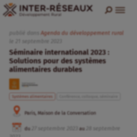
publié dans
Agenda du développement rural
le
21
septembre
2023
Séminaire international 2023 :
Solutions pour des systèmes
alimentaires durables
Systèmes alimentaires
Conférence, colloque, séminaire
Paris, Maison de la Conversation
27
septembre
2023
28
septembre
du
au
2023