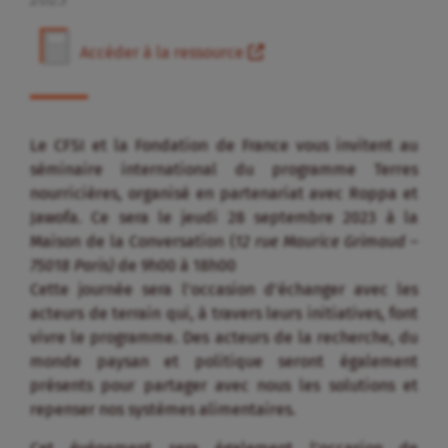
Accéder à la ressource
Le CFSI et la Fondation de France vous invitent au
séminaire international du programme Terres
nourricières, organisé en partenariat avec Roppa et
Jawofa. Ce sera le jeudi 28 septembre 2023 à la
Maison de la Conversation (
12 rue Maurice Grimaud –
75018 Paris
)
de 9h00 à 18h00
Cette journée sera l’occasion d’échanger avec les
acteurs de terrain qui, à travers leurs initiatives, font
vivre le programme. Des acteurs de la recherche, du
monde paysan et politique seront également
présents pour partager avec nous les solutions et
repenser nos systèmes alimentaires.